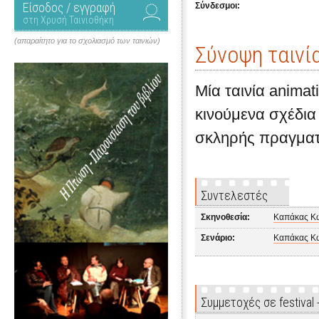
Είσοδος / εγγραφή
Σύνδεσμοι:
στη Χρυσή Ταινιοθήκη
(απαραίτητο για το σχολιασμό των ταινιών)
Σύνοψη ταινί
Μία ταινία animat
κινούμενα σχέδια
σκληρής πραγματ
Συντελεστές
Σκηνοθεσία:
Καπάκας Κ
Σενάριο:
Καπάκας Κ
Συμμετοχές σε festival