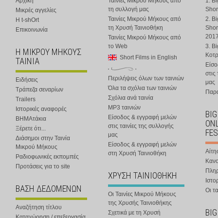
Αρχική
Ταινίες Μικρού Μήκους από
1. B
τη συλλογή μας
Shor
Μικρές αγγελίες
Ταινίες Μικρού Μήκους από
2. B
Η t-shOrt
τη Χρυσή Ταινιοθήκη
Shor
Επικοινωνία
201
Ταινίες Μικρού Μήκους από
το Web
3. B
Η ΜΙΚΡΟΥ ΜΗΚΟΥΣ
Κοτ
Short Films in English
ΤΑΙΝΙΑ
Είσο
στις
Περιλήψεις όλων των ταινιών
Ειδήσεις
μας
Όλα τα σχόλια των ταινιών
Τράπεζα σεναρίων
Παρα
Σχόλια ανά ταινία
Trailers
MP3 ταινιών
Ιστορικές αναφορές
BIG
Είσοδος & εγγραφή μελών
ΒΗΜΑτάκια
ONL
στις ταινίες της συλλογής
Ξέρετε ότι...
FES
μας
Διάσημοι στην Ταινία
Είσοδος & εγγραφή μελών
Μικρού Μήκους
Αίτη
στη Χρυσή Ταινιοθήκη
Ραδιοφωνικές εκπομπές
Κανο
Προτάσεις για το site
Πλη
ΧΡΥΣΗ ΤΑΙΝΙΟΘΗΚΗ
Ιστο
ΒΑΣΗ ΔΕΔΟΜΕΝΩΝ
Οι τα
Οι Ταινίες Μικρού Μήκους
της Χρυσής Ταινιοθήκης
Αναζήτηση τίτλου
BIG
Σχετικά με τη Χρυσή
Καταχώρηση / επεξεργασία