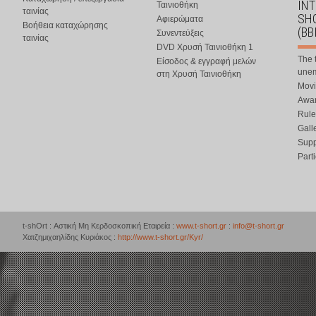
IN
Ταινιοθήκη
ταινίας
SHO
Αφιερώματα
Βοήθεια καταχώρησης
(BB
Συνεντεύξεις
ταινίας
DVD Χρυσή Ταινιοθήκη 1
The 
Είσοδος & εγγραφή μελών
une
στη Χρυσή Ταινιοθήκη
Movi
Awar
Rule
Gall
Supp
Part
t-shOrt : Αστική Μη Κερδοσκοπική Εταιρεία :
www.t-short.gr
:
info@t-short.gr
Χατζημιχαηλίδης Κυριάκος :
http://www.t-short.gr/Kyr/