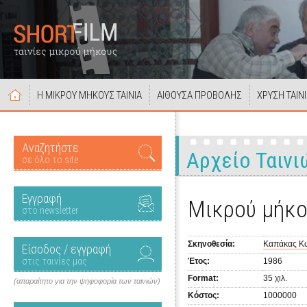
Η ΜΙΚΡΟΥ ΜΗΚΟΥΣ ΤΑΙΝΙΑ
ΑΙΘΟΥΣΑ ΠΡΟΒΟΛΗΣ
ΧΡΥΣΗ ΤΑΙΝ
Αναζητήστε
Αρχείο Ταινι
σε όλο το site
Εγγραφή
Μικρού μήκο
στο newsletter
Σκηνοθεσία:
Καπάκας Κ
Είσοδος / εγγραφή
στις ταινίες μας
Έτος:
1986
Format:
35 χιλ.
(απαραίτητο για την ψηφοφορία των ταινιών)
Κόστος:
1000000