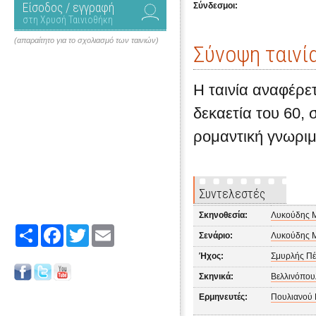
Είσοδος / εγγραφή
Σύνδεσμοι:
στη Χρυσή Ταινιοθήκη
(απαραίτητο για το σχολιασμό των ταινιών)
Σύνοψη ταινί
Η ταινία αναφέρε
δεκαετία του 60,
ρομαντική γνωριμ
Συντελεστές
Σκηνοθεσία:
Λυκούδης 
Share
Facebook
Twitter
Email
Σενάριο:
Λυκούδης 
Ήχος:
Σμυρλής Πέ
Σκηνικά:
Βελλινόπου
Ερμηνευτές:
Πουλιανού 