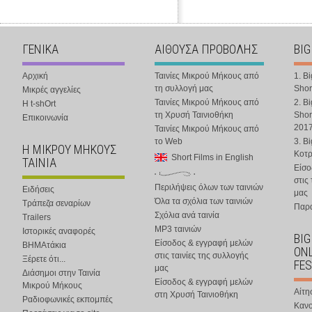
ΓΕΝΙΚΑ
ΑΙΘΟΥΣΑ ΠΡΟΒΟΛΗΣ
BIG
Αρχική
Ταινίες Μικρού Μήκους από
1. B
τη συλλογή μας
Shor
Μικρές αγγελίες
Ταινίες Μικρού Μήκους από
2. B
Η t-shOrt
τη Χρυσή Ταινιοθήκη
Shor
Επικοινωνία
201
Ταινίες Μικρού Μήκους από
το Web
3. B
Η ΜΙΚΡΟΥ ΜΗΚΟΥΣ
Κοτ
Short Films in English
ΤΑΙΝΙΑ
Είσο
στις
Περιλήψεις όλων των ταινιών
Ειδήσεις
μας
Όλα τα σχόλια των ταινιών
Τράπεζα σεναρίων
Παρα
Σχόλια ανά ταινία
Trailers
MP3 ταινιών
Ιστορικές αναφορές
BIG
Είσοδος & εγγραφή μελών
ΒΗΜΑτάκια
ONL
στις ταινίες της συλλογής
Ξέρετε ότι...
FES
μας
Διάσημοι στην Ταινία
Είσοδος & εγγραφή μελών
Μικρού Μήκους
Αίτη
στη Χρυσή Ταινιοθήκη
Ραδιοφωνικές εκπομπές
Κανο