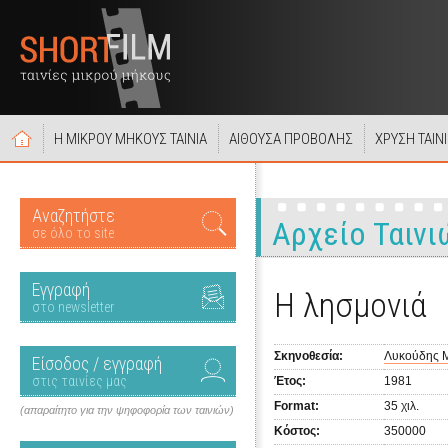
Η ΜΙΚΡΟΥ ΜΗΚΟΥΣ ΤΑΙΝΙΑ
ΑΙΘΟΥΣΑ ΠΡΟΒΟΛΗΣ
ΧΡΥΣΗ ΤΑΙΝ
Αναζητήστε
Αρχείο Ταινι
σε όλο το site
Εγγραφή
Η λησμονιά
στο newsletter
Σκηνοθεσία:
Λυκούδης 
Είσοδος / εγγραφή
στις ταινίες μας
Έτος:
1981
Format:
35 χιλ.
(απαραίτητο για την ψηφοφορία των ταινιών)
Κόστος:
350000