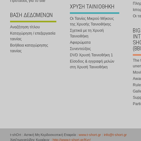
Προτάσεις για το site
Πλη
ΧΡΥΣΗ ΤΑΙΝΙΟΘΗΚΗ
Ιστο
ΒΑΣΗ ΔΕΔΟΜΕΝΩΝ
Οι τα
Οι Ταινίες Μικρού Μήκους
της Χρυσής Ταινιοθήκης
Αναζήτηση τίτλου
BIG
Σχετικά με τη Χρυσή
Καταχώρηση / επεξεργασία
IN
Ταινιοθήκη
ταινίας
SHO
Αφιερώματα
Βοήθεια καταχώρησης
(BB
Συνεντεύξεις
ταινίας
DVD Χρυσή Ταινιοθήκη 1
The 
Είσοδος & εγγραφή μελών
une
στη Χρυσή Ταινιοθήκη
Movi
Awar
Rule
Gall
Supp
Part
t-shOrt : Αστική Μη Κερδοσκοπική Εταιρεία :
www.t-short.gr
:
info@t-short.gr
Χατζημιχαηλίδης Κυριάκος :
http://www.t-short.gr/Kyr/