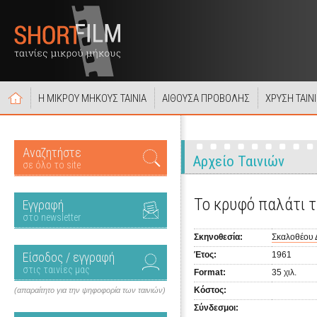
Η ΜΙΚΡΟΥ ΜΗΚΟΥΣ ΤΑΙΝΙΑ
ΑΙΘΟΥΣΑ ΠΡΟΒΟΛΗΣ
ΧΡΥΣΗ ΤΑΙΝ
Αναζητήστε
Αρχείο Ταινιών
σε όλο το site
Το κρυφό παλάτι 
Εγγραφή
στο newsletter
Σκηνοθεσία:
Σκαλοθέου 
Είσοδος / εγγραφή
Έτος:
1961
στις ταινίες μας
Format:
35 χιλ.
Κόστος:
(απαραίτητο για την ψηφοφορία των ταινιών)
Σύνδεσμοι: