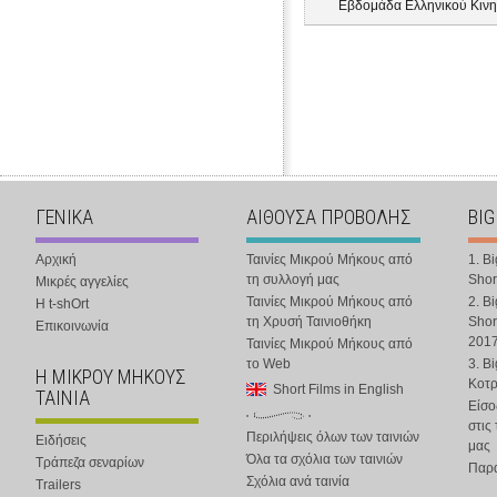
Εβδομάδα Ελληνικού Κινη
ΓΕΝΙΚΑ
ΑΙΘΟΥΣΑ ΠΡΟΒΟΛΗΣ
BIG
Αρχική
Ταινίες Μικρού Μήκους από
1. B
τη συλλογή μας
Shor
Μικρές αγγελίες
Ταινίες Μικρού Μήκους από
2. B
Η t-shOrt
τη Χρυσή Ταινιοθήκη
Shor
Επικοινωνία
201
Ταινίες Μικρού Μήκους από
το Web
3. B
Η ΜΙΚΡΟΥ ΜΗΚΟΥΣ
Κοτ
Short Films in English
ΤΑΙΝΙΑ
Είσο
στις
Περιλήψεις όλων των ταινιών
Ειδήσεις
μας
Όλα τα σχόλια των ταινιών
Τράπεζα σεναρίων
Παρα
Σχόλια ανά ταινία
Trailers