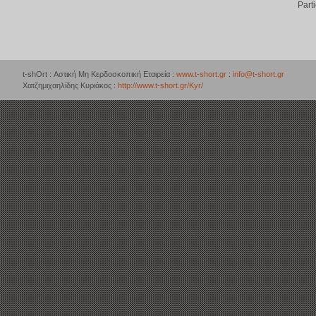
Part
t-shOrt : Αστική Μη Κερδοσκοπική Εταιρεία :
www.t-short.gr
:
info@t-short.gr
Χατζημιχαηλίδης Κυριάκος :
http://www.t-short.gr/Kyr/