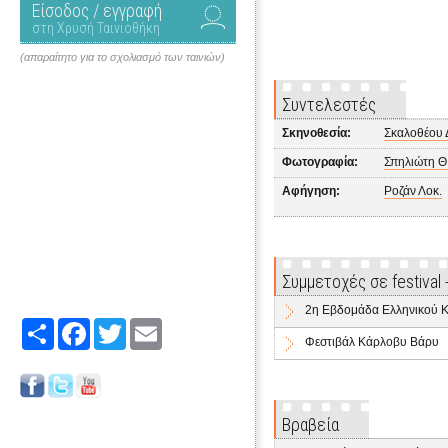
Είσοδος / εγγραφή
στη Χρυσή Ταινιοθήκη
(απαραίτητο για το σχολιασμό των ταινιών)
Συντελεστές
Σκηνοθεσία:
Σκαλοθέου 
Φωτογραφία:
Σπηλιώτη Θ
Αφήγηση:
Ροζάν Λοκ.
Συμμετοχές σε festival
2η Εβδομάδα Ελληνικού Κ
Share
Facebook
Twitter
Email
Φεστιβάλ Κάρλοβυ Βάρυ
Βραβεία