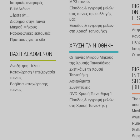
MP3 ταινιών
Ιστορικές αναφορές
BIG
Είσοδος & εγγραφή μελών
ΒΗΜΑτάκια
ONL
στις ταινίες της συλλογής
Ξέρετε ότι...
FES
μας
Διάσημοι στην Ταινία
Είσοδος & εγγραφή μελών
Μικρού Μήκους
Αίτη
στη Χρυσή Ταινιοθήκη
Ραδιοφωνικές εκπομπές
Κανο
Προτάσεις για το site
Πλη
ΧΡΥΣΗ ΤΑΙΝΙΟΘΗΚΗ
Ιστο
ΒΑΣΗ ΔΕΔΟΜΕΝΩΝ
Οι τα
Οι Ταινίες Μικρού Μήκους
της Χρυσής Ταινιοθήκης
Αναζήτηση τίτλου
BIG
Σχετικά με τη Χρυσή
Καταχώρηση / επεξεργασία
IN
Ταινιοθήκη
ταινίας
SHO
Αφιερώματα
Βοήθεια καταχώρησης
(BB
Συνεντεύξεις
ταινίας
DVD Χρυσή Ταινιοθήκη 1
The 
Είσοδος & εγγραφή μελών
une
στη Χρυσή Ταινιοθήκη
Movi
Awar
Rule
Gall
Supp