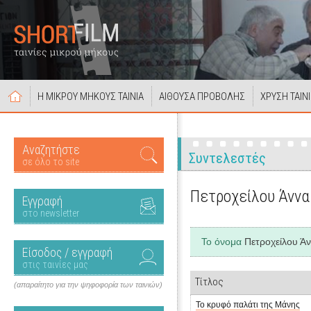
Η ΜΙΚΡΟΥ ΜΗΚΟΥΣ ΤΑΙΝΙΑ
ΑΙΘΟΥΣΑ ΠΡΟΒΟΛΗΣ
ΧΡΥΣΗ ΤΑΙΝ
Αναζητήστε
Συντελεστές
σε όλο το site
Πετροχείλου Άννα
Εγγραφή
στο newsletter
Το όνομα
Πετροχείλου Ά
Είσοδος / εγγραφή
στις ταινίες μας
Τίτλος
(απαραίτητο για την ψηφοφορία των ταινιών)
Το κρυφό παλάτι της Μάνης