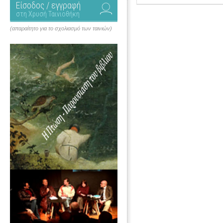
Είσοδος / εγγραφή
στη Χρυσή Ταινιοθήκη
(απαραίτητο για το σχολιασμό των ταινιών)