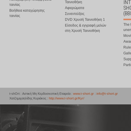
IN
Ταινιοθήκη
ταινίας
SHO
Αφιερώματα
Βοήθεια καταχώρησης
(BB
Συνεντεύξεις
ταινίας
DVD Χρυσή Ταινιοθήκη 1
The 
Είσοδος & εγγραφή μελών
une
στη Χρυσή Ταινιοθήκη
Movi
Awar
Rule
Gall
Supp
Part
t-shOrt : Αστική Μη Κερδοσκοπική Εταιρεία :
www.t-short.gr
:
info@t-short.gr
Χατζημιχαηλίδης Κυριάκος :
http://www.t-short.gr/Kyr/