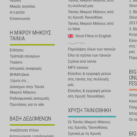
Αρχική
Ταινίες Μικρού Μήκους από
1. B
τη συλλογή μας
Shor
Μικρές αγγελίες
Ταινίες Μικρού Μήκους από
2. B
Η t-shOrt
τη Χρυσή Ταινιοθήκη
Shor
Επικοινωνία
201
Ταινίες Μικρού Μήκους από
το Web
3. B
Η ΜΙΚΡΟΥ ΜΗΚΟΥΣ
Κοτ
Short Films in English
ΤΑΙΝΙΑ
Είσο
στις
Περιλήψεις όλων των ταινιών
Ειδήσεις
μας
Όλα τα σχόλια των ταινιών
Τράπεζα σεναρίων
Παρα
Σχόλια ανά ταινία
Trailers
MP3 ταινιών
Ιστορικές αναφορές
BIG
Είσοδος & εγγραφή μελών
ΒΗΜΑτάκια
ONL
στις ταινίες της συλλογής
Ξέρετε ότι...
FES
μας
Διάσημοι στην Ταινία
Είσοδος & εγγραφή μελών
Μικρού Μήκους
Αίτη
στη Χρυσή Ταινιοθήκη
Ραδιοφωνικές εκπομπές
Κανο
Προτάσεις για το site
Πλη
ΧΡΥΣΗ ΤΑΙΝΙΟΘΗΚΗ
Ιστο
ΒΑΣΗ ΔΕΔΟΜΕΝΩΝ
Οι τα
Οι Ταινίες Μικρού Μήκους
της Χρυσής Ταινιοθήκης
Αναζήτηση τίτλου
BIG
Σχετικά με τη Χρυσή
Καταχώρηση / επεξεργασία