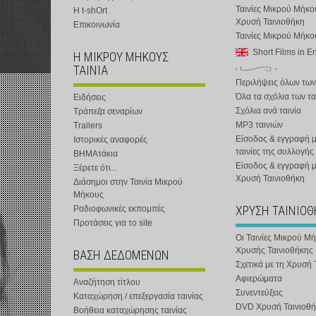
Ταινίες Μικρού Μήκο
Η t-shOrt
Χρυσή Ταινιοθήκη
Επικοινωνία
Ταινίες Μικρού Μήκ
Short Films in E
Η ΜΙΚΡΟΥ ΜΗΚΟΥΣ
ΤΑΙΝΙΑ
Περιλήψεις όλων των
Όλα τα σχόλια των τα
Ειδήσεις
Σχόλια ανά ταινία
Τράπεζα σεναρίων
MP3 ταινιών
Trailers
Είσοδος & εγγραφή μ
Ιστορικές αναφορές
ταινίες της συλλογής
ΒΗΜΑτάκια
Είσοδος & εγγραφή 
Ξέρετε ότι...
Χρυσή Ταινιοθήκη
Διάσημοι στην Ταινία Μικρού
Μήκους
ΧΡΥΣΗ ΤΑΙΝΙΟ
Ραδιοφωνικές εκπομπές
Προτάσεις για το site
Οι Ταινίες Μικρού Μ
Χρυσής Ταινιοθήκης
ΒΑΣΗ ΔΕΔΟΜΕΝΩΝ
Σχετικά με τη Χρυσή 
Αφιερώματα
Αναζήτηση τίτλου
Συνεντεύξεις
Καταχώρηση / επεξεργασία ταινίας
DVD Χρυσή Ταινιοθή
Βοήθεια καταχώρησης ταινίας