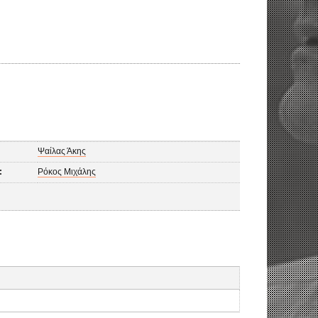
Ψαίλας Άκης
:
Ρόκος Μιχάλης