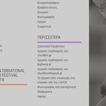
Κινηματογράφου
Βραβεία κοινού
Ιστορικό
Φωτογραφίες
Αρχείο
Συμμετοχή
ΠΕΡΙΣΣΟΤΕΡΑ
ny
Στατιστικά Προβολών
ny
Αρχικός σχεδιασμός του
shortfilm.gr
Αρχικός σχεδιασμός του
bigbang.gr
Αρχικός σχεδιασμός του
INTERNATIONAL
shortfromthepast.gr
M FESTIVAL
Το αρχικό intro υποδοχής στο
019
εταιρικό site της t-shOrt
Φωτογραφίες στο background
Wallpapers
Αφίσες