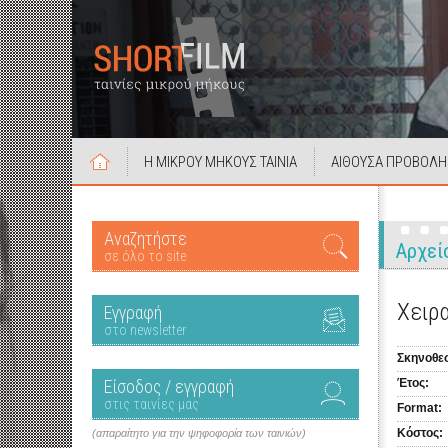
Η ΜΙΚΡΟΥ ΜΗΚΟΥΣ ΤΑΙΝΙΑ
ΑΙΘΟΥΣΑ ΠΡΟΒΟΛΗ
Αναζητήστε
Αρχεί
σε όλο το site
Χειρ
Εγγραφή
στο newsletter
Σκηνοθεσ
Είσοδος / εγγραφή
Έτος:
στις ταινίες μας
Format:
Κόστος:
(απαραίτητο για την ψηφοφορία των ταινιών)