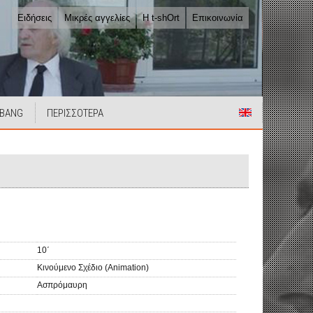
Ειδήσεις
Μικρές αγγελίες
Η t-shOrt
Επικοινωνία
 BANG
ΠΕΡΙΣΣΟΤΕΡΑ
10΄
Κινούμενο Σχέδιο (Animation)
Ασπρόμαυρη