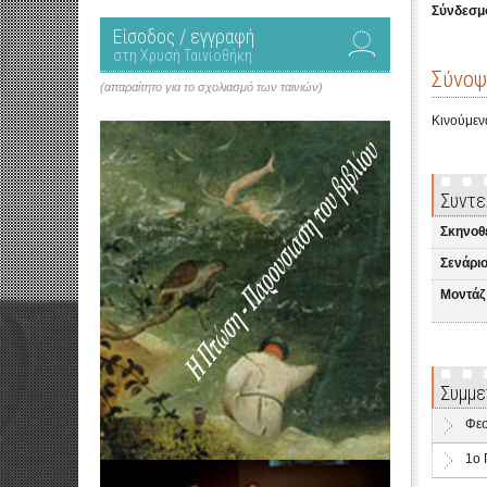
Σύνδεσμο
Είσοδος / εγγραφή
στη Χρυσή Ταινιοθήκη
Σύνοψ
(απαραίτητο για το σχολιασμό των ταινιών)
Κινούμεν
Συντε
Σκηνοθ
Σενάριο
Μοντάζ
Συμμε
Φεσ
1ο 