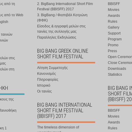
υς από τη
2. BigBang International Short Film
BBISFF
Festival (BBISFF) 2017
Movies
ους από το Web
3. BigBang / Φεστιβάλ Κοτρώνη
Awards
(ΦΦΚ)
Rules
nglish
Είσοδος & εγγραφή μελών στις
Gallery
ταινίες της συλλογής μας
Support
 ταινιών
Παραλληλες Εκδηλώσεις
Program
ινιών
Promo
BIG BANG GREEK ONLINE
Press
SHORT FILM FESTIVAL
Open Ceremo
ελών στις
Close Ceremo
 μας
Αίτηση Συμμετοχής
Downloads
μελών στη
Κανονισμός
Statistics
Πληροφορίες
Ιστορικό
ΘΗΚΗ
BIG BANG 
Οι ταινίες
SHORT FIL
(BBISFF) 2
ήκους της
BIG BANG INTERNATIONAL
SHORT FILM FESTIVAL
Ταινιοθήκη
BBISFF
(BBISFF) 2017
Movies
Awards
The timeless dimension of
κη 1
Rules