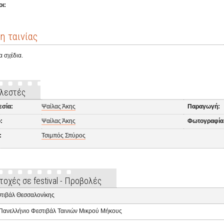
ι:
η ταινίας
α σχέδια.
λεστές
εσία:
Ψαίλας Άκης
Παραγωγή:
:
Ψαίλας Άκης
Φωτογραφία
:
Τσιμπός Σπύρος
τοχές σε festival - Προβολές
τιβάλ Θεσσαλονίκης
Πανελλήνιο Φεστιβάλ Ταινιών Μικρού Μήκους