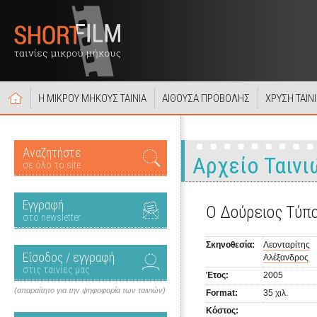
Η ΜΙΚΡΟΥ ΜΗΚΟΥΣ ΤΑΙΝΙΑ
ΑΙΘΟΥΣΑ ΠΡΟΒΟΛΗΣ
ΧΡΥΣΗ ΤΑΙΝ
Αναζητήστε
Αρχείο Ταινι
σε όλο το site
Εγγραφή
Ο Δούρειος Τύπ
στο newsletter
Σκηνοθεσία:
Λεονταρίτης
Είσοδος / εγγραφή
Αλέξανδρος
στις ταινίες μας
Έτος:
2005
(απαραίτητο για την ψηφοφορία των ταινιών)
Format:
35 χιλ.
Κόστος: