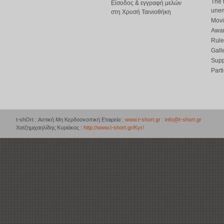
The 
Είσοδος & εγγραφή μελών
une
στη Χρυσή Ταινιοθήκη
Movi
Awar
Rule
Gall
Supp
Part
t-shOrt : Αστική Μη Κερδοσκοπική Εταιρεία :
www.t-short.gr
:
info@t-short.gr
Χατζημιχαηλίδης Κυριάκος :
http://www.t-short.gr/Kyr/