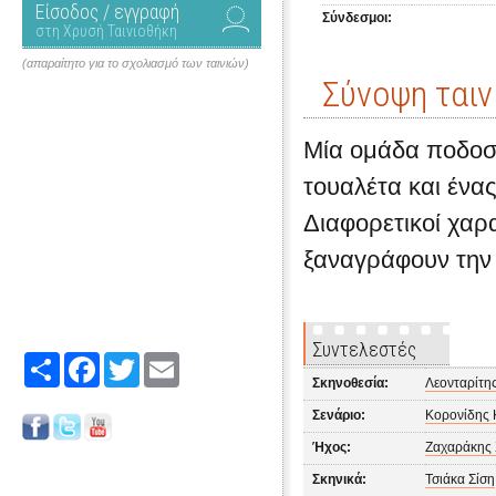
Είσοδος / εγγραφή
Σύνδεσμοι:
στη Χρυσή Ταινιοθήκη
(απαραίτητο για το σχολιασμό των ταινιών)
Σύνοψη ταιν
Μία ομάδα ποδοσ
τουαλέτα και ένα
Διαφορετικοί χαρ
ξαναγράφουν την 
Συντελεστές
Share
Facebook
Twitter
Email
Σκηνοθεσία:
Λεονταρίτη
Σενάριο:
Κορονίδης 
Ήχος:
Ζαχαράκης
Σκηνικά:
Τσιάκα Σίση