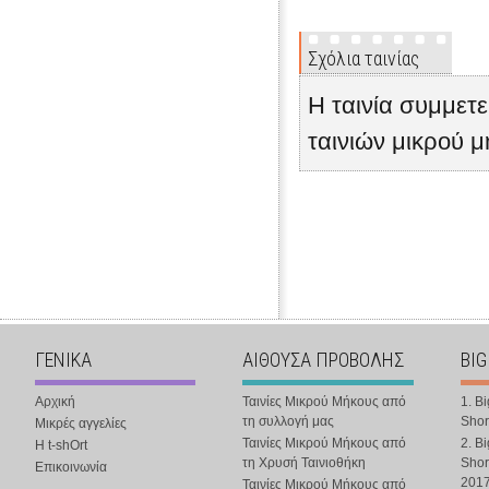
Σχόλια ταινίας
Η ταινία συμμετ
ταινιών μικρού 
ΓΕΝΙΚΑ
ΑΙΘΟΥΣΑ ΠΡΟΒΟΛΗΣ
BIG
Αρχική
Ταινίες Μικρού Μήκους από
1. B
τη συλλογή μας
Shor
Μικρές αγγελίες
Ταινίες Μικρού Μήκους από
2. B
Η t-shOrt
τη Χρυσή Ταινιοθήκη
Shor
Επικοινωνία
201
Ταινίες Μικρού Μήκους από