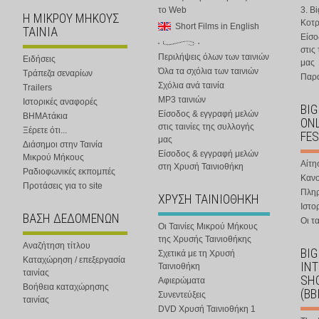
το Web
3. B
Η ΜΙΚΡΟΥ ΜΗΚΟΥΣ
Κοτ
Short Films in English
ΤΑΙΝΙΑ
Είσο
στις
Περιλήψεις όλων των ταινιών
Ειδήσεις
μας
Όλα τα σχόλια των ταινιών
Τράπεζα σεναρίων
Παρα
Σχόλια ανά ταινία
Trailers
MP3 ταινιών
Ιστορικές αναφορές
BIG
Είσοδος & εγγραφή μελών
ΒΗΜΑτάκια
ONL
στις ταινίες της συλλογής
Ξέρετε ότι...
FES
μας
Διάσημοι στην Ταινία
Είσοδος & εγγραφή μελών
Μικρού Μήκους
Αίτη
στη Χρυσή Ταινιοθήκη
Ραδιοφωνικές εκπομπές
Κανο
Προτάσεις για το site
Πλη
ΧΡΥΣΗ ΤΑΙΝΙΟΘΗΚΗ
Ιστο
ΒΑΣΗ ΔΕΔΟΜΕΝΩΝ
Οι τα
Οι Ταινίες Μικρού Μήκους
της Χρυσής Ταινιοθήκης
Αναζήτηση τίτλου
BIG
Σχετικά με τη Χρυσή
Καταχώρηση / επεξεργασία
IN
Ταινιοθήκη
ταινίας
SHO
Αφιερώματα
Βοήθεια καταχώρησης
(BB
Συνεντεύξεις
ταινίας
DVD Χρυσή Ταινιοθήκη 1