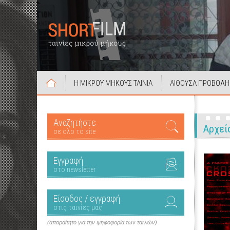
Η ΜΙΚΡΟΥ ΜΗΚΟΥΣ ΤΑΙΝΙΑ
ΑΙΘΟΥΣΑ ΠΡΟΒΟΛΗ
Αναζητήστε
Αρχεί
σε όλο το site
Εγγραφή
στο newsletter
Είσοδος / εγγραφή
στις ταινίες μας
(απαραίτητο για την ψηφοφορία των ταινιών)