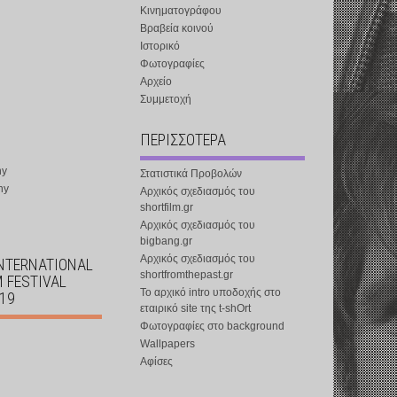
Κινηματογράφου
Βραβεία κοινού
Ιστορικό
Φωτογραφίες
Αρχείο
Συμμετοχή
ΠΕΡΙΣΣΟΤΕΡΑ
ny
Στατιστικά Προβολών
ny
Αρχικός σχεδιασμός του
shortfilm.gr
Αρχικός σχεδιασμός του
bigbang.gr
Αρχικός σχεδιασμός του
INTERNATIONAL
shortfromthepast.gr
M FESTIVAL
Το αρχικό intro υποδοχής στο
019
εταιρικό site της t-shOrt
Φωτογραφίες στο background
Wallpapers
Αφίσες