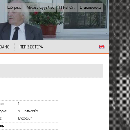
Ειδήσεις
Μικρές αγγελίες
Η t-shOrt
Επικοινωνία
 BANG
ΠΕΡΙΣΣΟΤΕΡΑ
ια:
1'
ορία:
Μυθοπλασία
:
Έγχρωμη
μή: