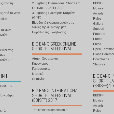
υς από τη
2. BigBang International Short Film
BBISFF
Festival (BBISFF) 2017
Movies
ους από το Web
3. BigBang / Φεστιβάλ Κοτρώνη
Awards
(ΦΦΚ)
Rules
nglish
Είσοδος & εγγραφή μελών στις
Gallery
ταινίες της συλλογής μας
Support
 ταινιών
Παραλληλες Εκδηλώσεις
Program
ινιών
Promo
BIG BANG GREEK ONLINE
Press
SHORT FILM FESTIVAL
Open Ceremo
ελών στις
Close Ceremo
 μας
Αίτηση Συμμετοχής
Downloads
μελών στη
Κανονισμός
Statistics
Πληροφορίες
Ιστορικό
ΘΗΚΗ
BIG BANG 
Οι ταινίες
SHORT FIL
(BBISFF) 2
ήκους της
BIG BANG INTERNATIONAL
SHORT FILM FESTIVAL
Ταινιοθήκη
BBISFF
(BBISFF) 2017
Movies
Awards
The timeless dimension of
κη 1
Rules