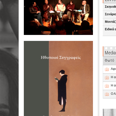
Σκηνοθ
Σενάριο
Μοντάζ
Ειδικά 
Media
Φωτό
Αφι
Η α
Η α
Ο Α