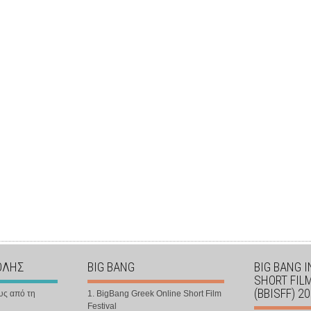
ΟΛΗΣ
BIG BANG
BIG BANG 
SHORT FIL
(BBISFF) 2
υς από τη
1. BigBang Greek Online Short Film
Festival