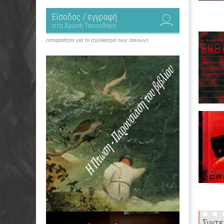
Είσοδος / εγγραφή
στη Χρυσή Ταινιοθήκη
(απαραίτητο για το σχολιασμό των ταινιών)
Συντε