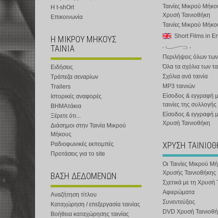
Ταινίες Μικρού Μήκο
Η t-shOrt
Χρυσή Ταινιοθήκη
Επικοινωνία
Ταινίες Μικρού Μήκ
Short Films in E
Η ΜΙΚΡΟΥ ΜΗΚΟΥΣ
ΤΑΙΝΙΑ
Περιλήψεις όλων των
Όλα τα σχόλια των τα
Ειδήσεις
Σχόλια ανά ταινία
Τράπεζα σεναρίων
MP3 ταινιών
Trailers
Είσοδος & εγγραφή μ
Ιστορικές αναφορές
ταινίες της συλλογής
ΒΗΜΑτάκια
Είσοδος & εγγραφή 
Ξέρετε ότι...
Χρυσή Ταινιοθήκη
Διάσημοι στην Ταινία Μικρού
Μήκους
ΧΡΥΣΗ ΤΑΙΝΙΟ
Ραδιοφωνικές εκπομπές
Προτάσεις για το site
Οι Ταινίες Μικρού Μ
Χρυσής Ταινιοθήκης
ΒΑΣΗ ΔΕΔΟΜΕΝΩΝ
Σχετικά με τη Χρυσή 
Αφιερώματα
Αναζήτηση τίτλου
Συνεντεύξεις
Καταχώρηση / επεξεργασία ταινίας
DVD Χρυσή Ταινιοθή
Βοήθεια καταχώρησης ταινίας