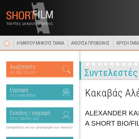
Η ΜΙΚΡΟΥ ΜΗΚΟΥΣ ΤΑΙΝΙΑ
ΑΙΘΟΥΣΑ ΠΡΟΒΟΛΗΣ
ΧΡΥΣΗ ΤΑΙΝ
Αναζητήστε
Συντελεστές
σε όλο το site
Εγγραφή
Κακαβάς Αλ
στο newsletter
ALEXANDER KA
Είσοδος / εγγραφή
στις ταινίες μας
A SHORT BIO/F
(απαραίτητο για την ψηφοφορία των ταινιών)