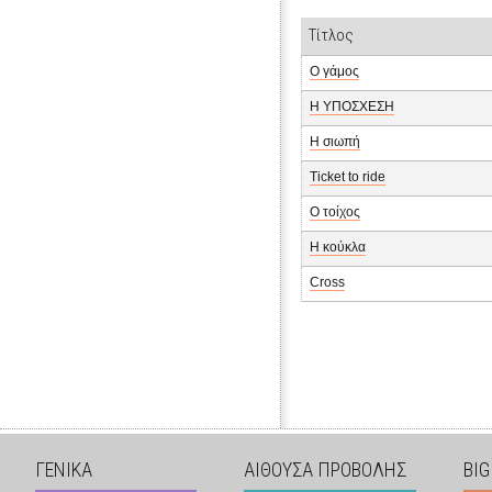
Τίτλος
Ο γάμος
Η ΥΠΟΣΧΕΣΗ
Η σιωπή
Ticket to ride
Ο τοίχος
Η κούκλα
Cross
ΓΕΝΙΚΑ
ΑΙΘΟΥΣΑ ΠΡΟΒΟΛΗΣ
BIG