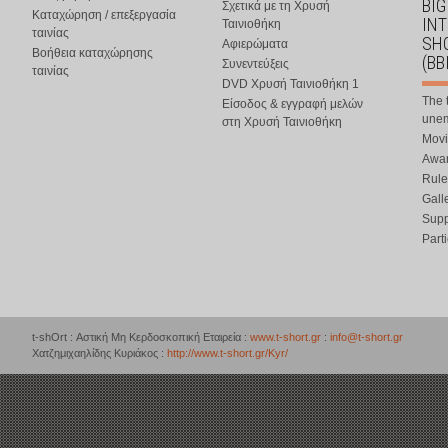
BIG
Σχετικά με τη Χρυσή
Καταχώρηση / επεξεργασία
IN
Ταινιοθήκη
ταινίας
SHO
Αφιερώματα
Βοήθεια καταχώρησης
(BB
Συνεντεύξεις
ταινίας
DVD Χρυσή Ταινιοθήκη 1
The 
Είσοδος & εγγραφή μελών
une
στη Χρυσή Ταινιοθήκη
Movi
Awar
Rule
Gall
Supp
Part
t-shOrt : Αστική Μη Κερδοσκοπική Εταιρεία :
www.t-short.gr
:
info@t-short.gr
Χατζημιχαηλίδης Κυριάκος :
http://www.t-short.gr/Kyr/