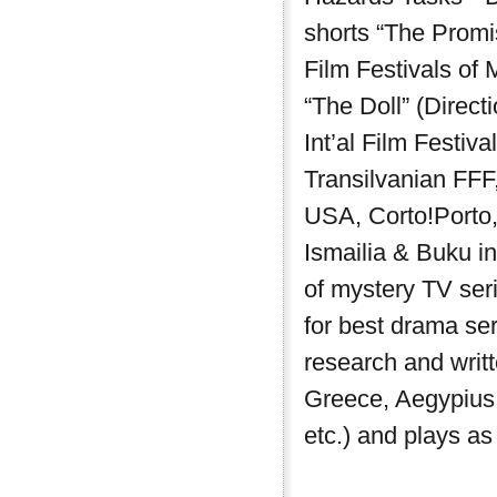
shorts “The Promis
Film Festivals of 
“The Doll” (Direct
Int’al Film Festiv
Transilvanian FFF,
USA, Corto!Porto
Ismailia & Buku i
of mystery TV ser
for best drama se
research and writ
Greece, Aegypius
etc.) and plays a