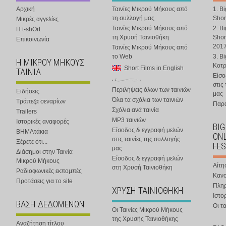
Αρχική
Ταινίες Μικρού Μήκους από
1. B
τη συλλογή μας
Shor
Μικρές αγγελίες
Ταινίες Μικρού Μήκους από
2. B
Η t-shOrt
τη Χρυσή Ταινιοθήκη
Shor
Επικοινωνία
201
Ταινίες Μικρού Μήκους από
το Web
3. B
Η ΜΙΚΡΟΥ ΜΗΚΟΥΣ
Κοτ
Short Films in English
ΤΑΙΝΙΑ
Είσο
στις
Περιλήψεις όλων των ταινιών
Ειδήσεις
μας
Όλα τα σχόλια των ταινιών
Τράπεζα σεναρίων
Παρα
Σχόλια ανά ταινία
Trailers
MP3 ταινιών
Ιστορικές αναφορές
BIG
Είσοδος & εγγραφή μελών
ΒΗΜΑτάκια
ONL
στις ταινίες της συλλογής
Ξέρετε ότι...
FES
μας
Διάσημοι στην Ταινία
Είσοδος & εγγραφή μελών
Μικρού Μήκους
Αίτη
στη Χρυσή Ταινιοθήκη
Ραδιοφωνικές εκπομπές
Κανο
Προτάσεις για το site
Πλη
ΧΡΥΣΗ ΤΑΙΝΙΟΘΗΚΗ
Ιστο
ΒΑΣΗ ΔΕΔΟΜΕΝΩΝ
Οι τα
Οι Ταινίες Μικρού Μήκους
της Χρυσής Ταινιοθήκης
Αναζήτηση τίτλου