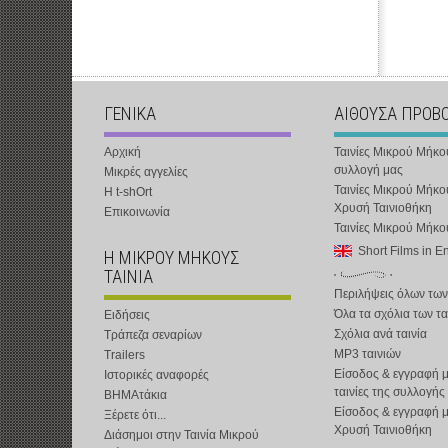
ΓΕΝΙΚΑ
ΑΙΘΟΥΣΑ ΠΡΟΒ
Αρχική
Ταινίες Μικρού Μήκο
συλλογή μας
Μικρές αγγελίες
Ταινίες Μικρού Μήκο
Η t-shOrt
Χρυσή Ταινιοθήκη
Επικοινωνία
Ταινίες Μικρού Μήκ
Short Films in E
Η ΜΙΚΡΟΥ ΜΗΚΟΥΣ
ΤΑΙΝΙΑ
Περιλήψεις όλων των
Όλα τα σχόλια των τα
Ειδήσεις
Σχόλια ανά ταινία
Τράπεζα σεναρίων
MP3 ταινιών
Trailers
Είσοδος & εγγραφή μ
Ιστορικές αναφορές
ταινίες της συλλογής
ΒΗΜΑτάκια
Είσοδος & εγγραφή 
Ξέρετε ότι...
Χρυσή Ταινιοθήκη
Διάσημοι στην Ταινία Μικρού