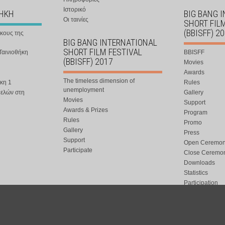
Ιστορικό
ΘΗΚΗ
BIG BANG 
Οι ταινίες
SHORT FIL
(BBISFF) 2
ήκους της
BIG BANG INTERNATIONAL
SHORT FILM FESTIVAL
Ταινιοθήκη
BBISFF
(BBISFF) 2017
Movies
Awards
The timeless dimension of
κη 1
Rules
unemployment
μελών στη
Gallery
Movies
Support
Awards & Prizes
Program
Rules
Promo
Gallery
Press
Support
Open Ceremo
Participate
Close Ceremo
Downloads
Statistics
Participation
Special Event
ort.gr