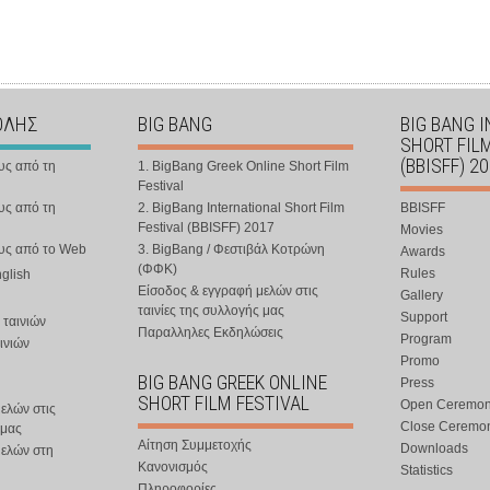
ΟΛΗΣ
BIG BANG
BIG BANG 
SHORT FIL
(BBISFF) 2
υς από τη
1. BigBang Greek Online Short Film
Festival
υς από τη
2. BigBang International Short Film
BBISFF
Festival (BBISFF) 2017
Movies
ους από το Web
3. BigBang / Φεστιβάλ Κοτρώνη
Awards
(ΦΦΚ)
Rules
nglish
Είσοδος & εγγραφή μελών στις
Gallery
ταινίες της συλλογής μας
Support
 ταινιών
Παραλληλες Εκδηλώσεις
Program
ινιών
Promo
BIG BANG GREEK ONLINE
Press
SHORT FILM FESTIVAL
Open Ceremo
ελών στις
Close Ceremo
 μας
Αίτηση Συμμετοχής
Downloads
μελών στη
Κανονισμός
Statistics
Πληροφορίες