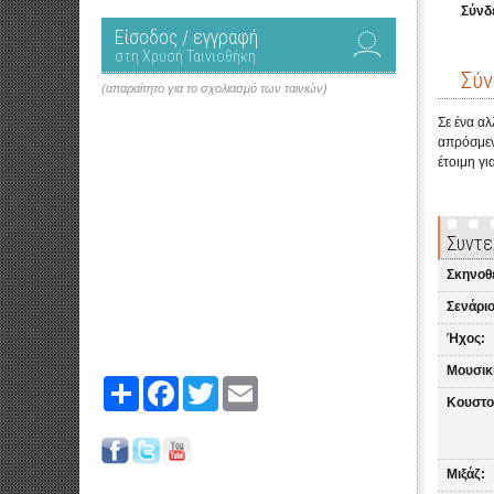
Σύνδ
Είσοδος / εγγραφή
στη Χρυσή Ταινιοθήκη
Σύν
(απαραίτητο για το σχολιασμό των ταινιών)
Σε ένα αλ
απρόσμενα
έτοιμη γι
Συντε
Σκηνοθ
Σενάριο
Ήχος:
Μουσικ
Share
Facebook
Twitter
Email
Κουστο
Μιξάζ: