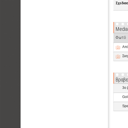
Σχεδια
Media
Φωτό
Από
Σκη
Βραβε
3o 
Gol
Spe