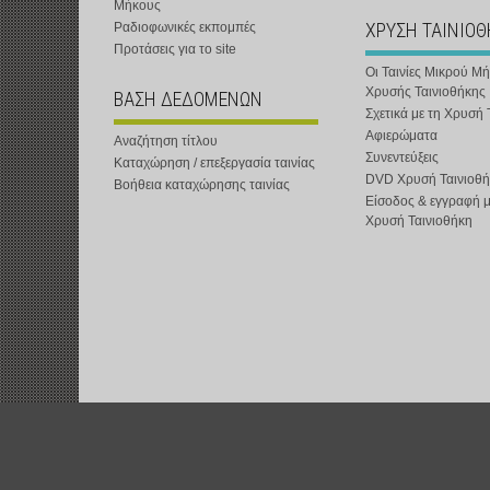
Μήκους
ΧΡΥΣΗ ΤΑΙΝΙΟ
Ραδιοφωνικές εκπομπές
Προτάσεις για το site
Οι Ταινίες Μικρού Μ
Χρυσής Ταινιοθήκης
ΒΑΣΗ ΔΕΔΟΜΕΝΩΝ
Σχετικά με τη Χρυσή 
Αφιερώματα
Αναζήτηση τίτλου
Συνεντεύξεις
Καταχώρηση / επεξεργασία ταινίας
DVD Χρυσή Ταινιοθή
Βοήθεια καταχώρησης ταινίας
Είσοδος & εγγραφή 
Χρυσή Ταινιοθήκη
t-shOrt : Αστική Μη Κερδοσκοπική Εταιρεία :
www.t-short.gr
:
info@t-sh