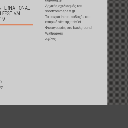
bigbang.gr
Αρχικός σχεδιασμός του
INTERNATIONAL
shortfromthepast.gr
M FESTIVAL
Το αρχικό intro υποδοχής στο
019
εταιρικό site της t-shOrt
Φωτογραφίες στο background
Wallpapers
Αφίσες
ny
ny
copyright © 2002-2026 by
t-shOrt
: all rights reserved