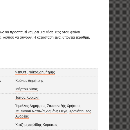
δίχως να προσπαθεί να βρει μια λύση, έως ότου φτάνει
αζί, ώσπου να φύγουν. Η κατάσταση είναι υπόγεια έκρυθμη,
t-shOrt
,
Νάκος Δημήτρης
:
Κούκας Δημήτρης
Μύρτου Νίκος
Τσίτσα Κυριακή
Ήμελλος Δημήτρης
,
Σαπουντζής Χρήστος
,
Στυλιανού Ναταλία
,
Δαμάνη Όλγα
,
Χρονόπουλος
Ανδρέας
Χατζημιχαηλίδης Κυριάκος