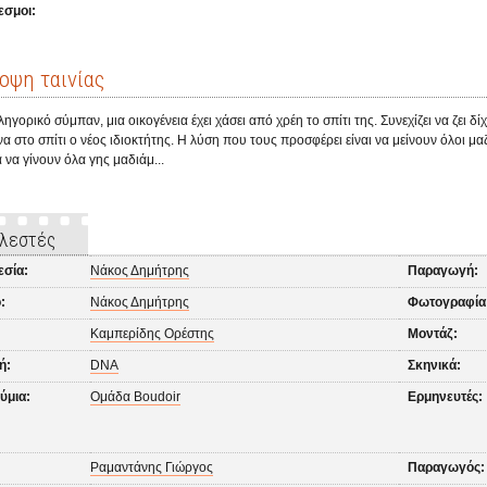
εσμοι:
οψη ταινίας
ληγορικό σύμπαν, μια οικογένεια έχει χάσει από χρέη το σπίτι της. Συνεχίζει να ζει 
 στο σπίτι ο νέος ιδιοκτήτης. Η λύση που τους προσφέρει είναι να μείνουν όλοι μ
α να γίνουν όλα γης μαδιάμ...
λεστές
εσία:
Νάκος Δημήτρης
Παραγωγή:
:
Νάκος Δημήτρης
Φωτογραφία
Καμπερίδης Ορέστης
Μοντάζ:
ή:
DNA
Σκηνικά:
ύμια:
Ομάδα Boudoir
Ερμηνευτές:
Ραμαντάνης Γιώργος
Παραγωγός: