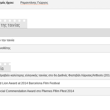
σμός ήχου:
Ραμαντάνης Γιώργος
 της ταινίας
 την ταινία
νοθέτης
ία
βραβείο καλύτερης ελληνικής ταινίας στο 6ο Διεθνές Φεστιβάλ Λάρισας/Artfools (201
d Lion Award at 2014 Barcelona Film Festival
cial Commendation Award στο Ffwrnes Ffilm Ffest 2014