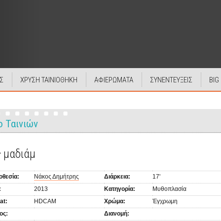
Σ
ΧΡΥΣΗ ΤΑΙΝΙΟΘΗΚΗ
ΑΦΙΕΡΩΜΑΤΑ
ΣΥΝΕΝΤΕΥΞΕΙΣ
BIG
ο Ταινιών
ς μαδιάμ
οθεσία:
Νάκος Δημήτρης
Διάρκεια:
17'
:
2013
Κατηγορία:
Μυθοπλασία
at:
HDCAM
Χρώμα:
Έγχρωμη
ος:
Διανομή: