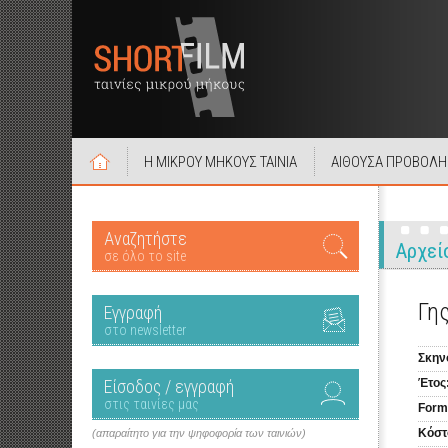
Η ΜΙΚΡΟΥ ΜΗΚΟΥΣ ΤΑΙΝΙΑ
ΑΙΘΟΥΣΑ ΠΡΟΒΟΛΗ
Αναζητήστε
Αρχεί
σε όλο το site
Γη
Εγγραφή
στο newsletter
Σκην
Είσοδος / εγγραφή
Έτος
στις ταινίες μας
Form
Κόστ
(απαραίτητο για την ψηφοφορία των ταινιών)