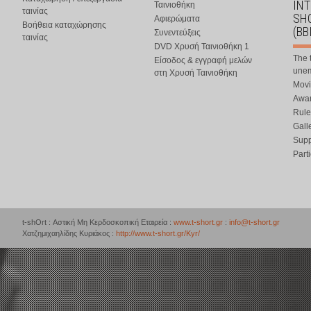
IN
Ταινιοθήκη
ταινίας
SHO
Αφιερώματα
Βοήθεια καταχώρησης
(BB
Συνεντεύξεις
ταινίας
DVD Χρυσή Ταινιοθήκη 1
The 
Είσοδος & εγγραφή μελών
une
στη Χρυσή Ταινιοθήκη
Movi
Awar
Rule
Gall
Supp
Part
t-shOrt : Αστική Μη Κερδοσκοπική Εταιρεία :
www.t-short.gr
:
info@t-short.gr
Χατζημιχαηλίδης Κυριάκος :
http://www.t-short.gr/Kyr/