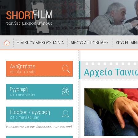
Η ΜΙΚΡΟΥ ΜΗΚΟΥΣ ΤΑΙΝΙΑ
ΑΙΘΟΥΣΑ ΠΡΟΒΟΛΗΣ
ΧΡΥΣΗ ΤΑΙΝ
Αναζητήστε
Αρχείο Ταινι
σε όλο το site
Εγγραφή
στο newsletter
Είσοδος / εγγραφή
στις ταινίες μας
(απαραίτητο για την ψηφοφορία των ταινιών)