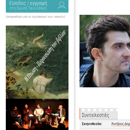
Είσοδος / εγγραφή
στη Χρυσή Ταινιοθήκη
(απαραίτητο για το σχολιασμό των ταινιών)
Συντελεστές
Σκηνοθεσία:
Άντζους Δη