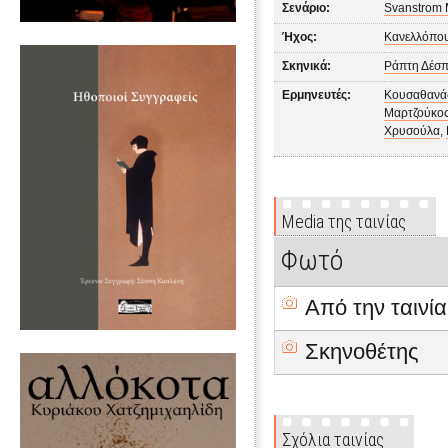
Σενάριο:
Svanstrom 
Ήχος:
Κανελλόπο
Σκηνικά:
Ράπτη Δέσπ
Ερμηνευτές:
Κουσαθανά
Μαρτζούκος
Χρυσούλα
,
Media της ταινίας
Φωτό
Από την ταινία
Σκηνοθέτης
Σχόλια ταινίας