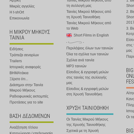
Αρχική
Ταινίες Μικρού Μήκους από
1. B
τη συλλογή μας
Shor
Μικρές αγγελίες
Ταινίες Μικρού Μήκους από
2. B
Η t-shOrt
τη Χρυσή Ταινιοθήκη
Shor
Επικοινωνία
201
Ταινίες Μικρού Μήκους από
το Web
3. B
Η ΜΙΚΡΟΥ ΜΗΚΟΥΣ
Κοτ
Short Films in English
ΤΑΙΝΙΑ
Είσο
στις
Περιλήψεις όλων των ταινιών
Ειδήσεις
μας
Όλα τα σχόλια των ταινιών
Τράπεζα σεναρίων
Παρα
Σχόλια ανά ταινία
Trailers
MP3 ταινιών
Ιστορικές αναφορές
BIG
Είσοδος & εγγραφή μελών
ΒΗΜΑτάκια
ONL
στις ταινίες της συλλογής
Ξέρετε ότι...
FES
μας
Διάσημοι στην Ταινία
Είσοδος & εγγραφή μελών
Μικρού Μήκους
Αίτη
στη Χρυσή Ταινιοθήκη
Ραδιοφωνικές εκπομπές
Κανο
Προτάσεις για το site
Πλη
ΧΡΥΣΗ ΤΑΙΝΙΟΘΗΚΗ
Ιστο
ΒΑΣΗ ΔΕΔΟΜΕΝΩΝ
Οι τα
Οι Ταινίες Μικρού Μήκους
της Χρυσής Ταινιοθήκης
Αναζήτηση τίτλου
BIG
Σχετικά με τη Χρυσή
Καταχώρηση / επεξεργασία