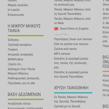
Αρχική
Ταινίες Μικρού Μήκους από
1. B
τη συλλογή μας
Shor
Μικρές αγγελίες
Ταινίες Μικρού Μήκους από
2. B
Η t-shOrt
τη Χρυσή Ταινιοθήκη
Shor
Επικοινωνία
201
Ταινίες Μικρού Μήκους από
το Web
3. B
Η ΜΙΚΡΟΥ ΜΗΚΟΥΣ
Κοτ
Short Films in English
ΤΑΙΝΙΑ
Είσο
στις
Περιλήψεις όλων των ταινιών
Ειδήσεις
μας
Όλα τα σχόλια των ταινιών
Τράπεζα σεναρίων
Παρα
Σχόλια ανά ταινία
Trailers
MP3 ταινιών
Ιστορικές αναφορές
BIG
Είσοδος & εγγραφή μελών
ΒΗΜΑτάκια
ONL
στις ταινίες της συλλογής
Ξέρετε ότι...
FES
μας
Διάσημοι στην Ταινία
Είσοδος & εγγραφή μελών
Μικρού Μήκους
Αίτη
στη Χρυσή Ταινιοθήκη
Ραδιοφωνικές εκπομπές
Κανο
Προτάσεις για το site
Πλη
ΧΡΥΣΗ ΤΑΙΝΙΟΘΗΚΗ
Ιστο
ΒΑΣΗ ΔΕΔΟΜΕΝΩΝ
Οι τα
Οι Ταινίες Μικρού Μήκους
της Χρυσής Ταινιοθήκης
Αναζήτηση τίτλου
BIG
Σχετικά με τη Χρυσή
Καταχώρηση / επεξεργασία