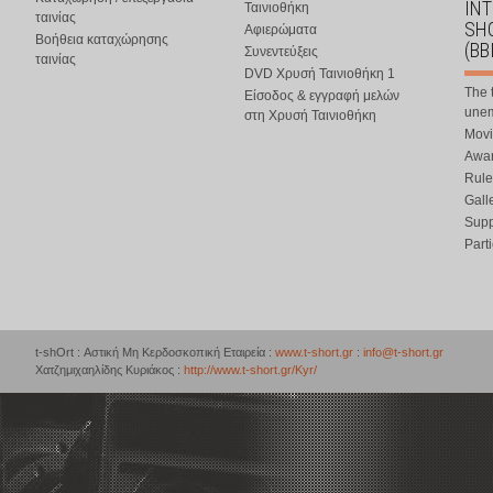
IN
Ταινιοθήκη
ταινίας
SHO
Αφιερώματα
Βοήθεια καταχώρησης
(BB
Συνεντεύξεις
ταινίας
DVD Χρυσή Ταινιοθήκη 1
The 
Είσοδος & εγγραφή μελών
une
στη Χρυσή Ταινιοθήκη
Movi
Awar
Rule
Gall
Supp
Part
t-shOrt : Αστική Μη Κερδοσκοπική Εταιρεία :
www.t-short.gr
:
info@t-short.gr
Χατζημιχαηλίδης Κυριάκος :
http://www.t-short.gr/Kyr/