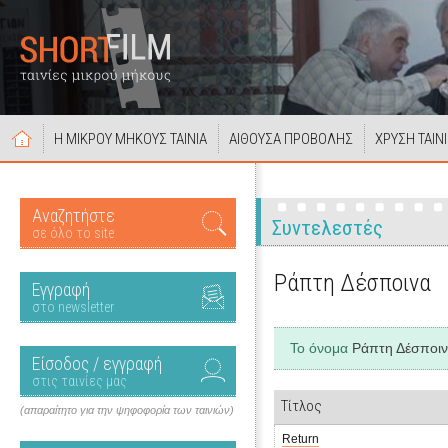
Η ΜΙΚΡΟΥ ΜΗΚΟΥΣ ΤΑΙΝΙΑ
ΑΙΘΟΥΣΑ ΠΡΟΒΟΛΗΣ
ΧΡΥΣΗ ΤΑΙΝ
Αναζητήστε
Συντελεστές
σε όλο το site
Ράπτη Δέσποινα
Εγγραφή
στο newsletter
Το όνομα
Ράπτη Δέσποι
Είσοδος / εγγραφή
στις ταινίες μας
Τίτλος
(απαραίτητο για την ψηφοφορία των ταινιών)
Return