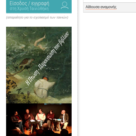
Είσοδος / εγγραφή
Αίθουσα αναμονής
στη Χρυσή Ταινιοθήκη
(απαραίτητο για το σχολιασμό των ταινιών)