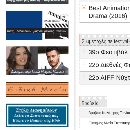
Best Animation
Drama (2016)
Συμμετοχές σε festival
39o Φεστιβάλ 
22ο Διεθνές Φ
22o AIFF-Νύχτ
Βραβεία
Βραβείο Καλύτερης Ταινίας
Εύφημος Μνεία Εικαστικής