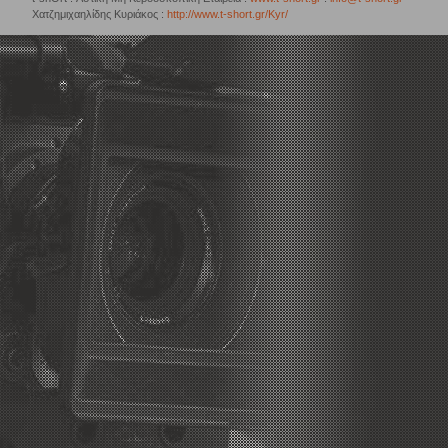
Χατζημιχαηλίδης Κυριάκος :
http://www.t-short.gr/Kyr/