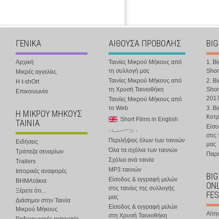
ΓΕΝΙΚΑ
ΑΙΘΟΥΣΑ ΠΡΟΒΟΛΗΣ
BIG
Αρχική
Ταινίες Μικρού Μήκους από
1. B
τη συλλογή μας
Shor
Μικρές αγγελίες
Ταινίες Μικρού Μήκους από
2. B
Η t-shOrt
τη Χρυσή Ταινιοθήκη
Shor
Επικοινωνία
201
Ταινίες Μικρού Μήκους από
το Web
3. B
Η ΜΙΚΡΟΥ ΜΗΚΟΥΣ
Κοτ
Short Films in English
ΤΑΙΝΙΑ
Είσο
στις
Περιλήψεις όλων των ταινιών
Ειδήσεις
μας
Όλα τα σχόλια των ταινιών
Τράπεζα σεναρίων
Παρα
Σχόλια ανά ταινία
Trailers
MP3 ταινιών
Ιστορικές αναφορές
BIG
Είσοδος & εγγραφή μελών
ΒΗΜΑτάκια
ONL
στις ταινίες της συλλογής
Ξέρετε ότι...
FES
μας
Διάσημοι στην Ταινία
Είσοδος & εγγραφή μελών
Μικρού Μήκους
Αίτη
στη Χρυσή Ταινιοθήκη