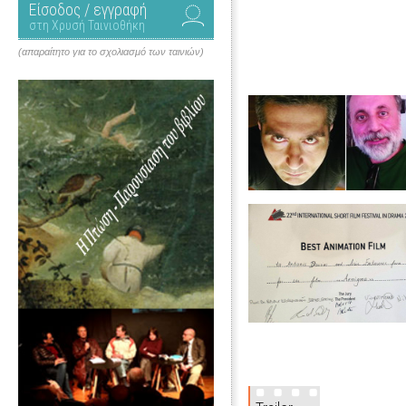
Είσοδος / εγγραφή
στη Χρυσή Ταινιοθήκη
(απαραίτητο για το σχολιασμό των ταινιών)