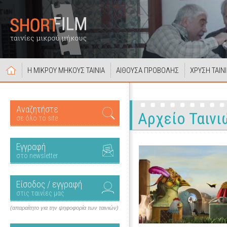
Η ΜΙΚΡΟΥ ΜΗΚΟΥΣ ΤΑΙΝΙΑ
ΑΙΘΟΥΣΑ ΠΡΟΒΟΛΗΣ
ΧΡΥΣΗ ΤΑΙΝ
Αναζητήστε
Αρχείο Ταινι
σε όλο το site
Εγγραφή
στο newsletter
Είσοδος / εγγραφή
στις ταινίες μας
(απαραίτητο για την ψηφοφορία των ταινιών)