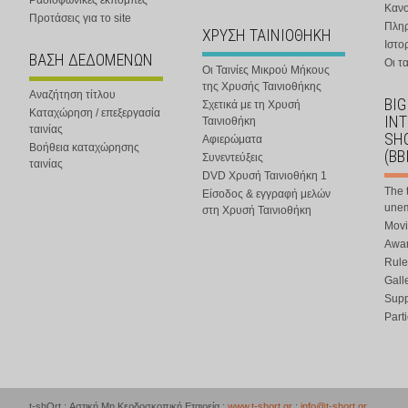
Ραδιοφωνικές εκπομπές
Κανο
Προτάσεις για το site
Πλη
ΧΡΥΣΗ ΤΑΙΝΙΟΘΗΚΗ
Ιστο
ΒΑΣΗ ΔΕΔΟΜΕΝΩΝ
Οι τα
Οι Ταινίες Μικρού Μήκους
της Χρυσής Ταινιοθήκης
Αναζήτηση τίτλου
BIG
Σχετικά με τη Χρυσή
Καταχώρηση / επεξεργασία
IN
Ταινιοθήκη
ταινίας
SHO
Αφιερώματα
Βοήθεια καταχώρησης
(BB
Συνεντεύξεις
ταινίας
DVD Χρυσή Ταινιοθήκη 1
The 
Είσοδος & εγγραφή μελών
une
στη Χρυσή Ταινιοθήκη
Movi
Awar
Rule
Gall
Supp
Part
t-shOrt : Αστική Μη Κερδοσκοπική Εταιρεία :
www.t-short.gr
:
info@t-short.gr