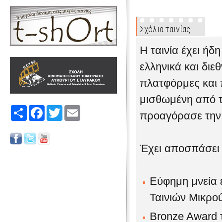
Σχόλια ταινίας
Η ταινία έχει ή
ελληνικά και διε
πλατφόρμες και 
μισθωμένη από το
Share
Facebook
Twitter
Email
προαγόρασε την 
Έχει αποσπάσει
Εύφημη μνεία ε
Ταινιών Μικρο
Bronze Award 