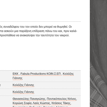
ός συναδέλφου του τον οποίο δεν μπορεί να θυμηθεί. Οι
ντα ασκούν μια παράξενη επίδραση πάνω του και, πριν καλά-
 προσπάθεια να ανακαλύψει την ταυτότητα του νεκρού.
ΕΚΚ
,
Fabula Productions ΚΟΙΝ.Σ.ΕΠ
,
Κολόζης
Γιάννης
:
Κολόζης Γιάννης
Κολόζης Γιάννης
Θανασούλης Παναγιώτης
,
Ποντικόπουλος Ντίνος
,
Κορώνη Σοφία
,
Λαός Κώστας
,
Ντάσιος Τάκης
,