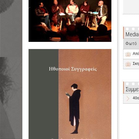
Media
Φωτό
Από
Σκη
Συμμε
40o