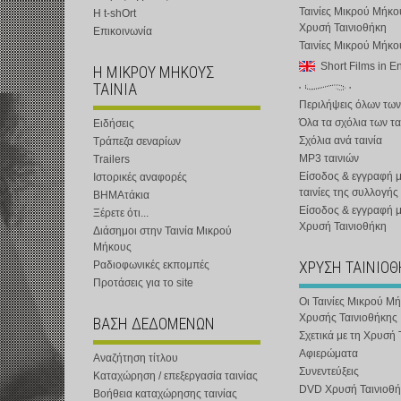
Ταινίες Μικρού Μήκο
Η t-shOrt
Χρυσή Ταινιοθήκη
Επικοινωνία
Ταινίες Μικρού Μήκ
Short Films in E
Η ΜΙΚΡΟΥ ΜΗΚΟΥΣ
ΤΑΙΝΙΑ
Περιλήψεις όλων των
Όλα τα σχόλια των τα
Ειδήσεις
Σχόλια ανά ταινία
Τράπεζα σεναρίων
MP3 ταινιών
Trailers
Είσοδος & εγγραφή μ
Ιστορικές αναφορές
ταινίες της συλλογής
ΒΗΜΑτάκια
Είσοδος & εγγραφή 
Ξέρετε ότι...
Χρυσή Ταινιοθήκη
Διάσημοι στην Ταινία Μικρού
Μήκους
ΧΡΥΣΗ ΤΑΙΝΙΟ
Ραδιοφωνικές εκπομπές
Προτάσεις για το site
Οι Ταινίες Μικρού Μ
Χρυσής Ταινιοθήκης
ΒΑΣΗ ΔΕΔΟΜΕΝΩΝ
Σχετικά με τη Χρυσή 
Αφιερώματα
Αναζήτηση τίτλου
Συνεντεύξεις
Καταχώρηση / επεξεργασία ταινίας
DVD Χρυσή Ταινιοθή
Βοήθεια καταχώρησης ταινίας