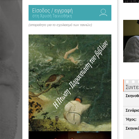
Είσοδος / εγγραφή
στη Χρυσή Ταινιοθήκη
(απαραίτητο για το σχολιασμό των ταινιών)
Συντε
Σκηνοθ
Σενάριο
Ήχος:
Σκηνικά