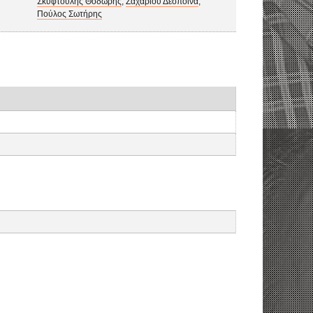
Σκυφτούλης Θοδωρής
,
Ζαχαρίου Δέσποινα
,
Πούλος Σωτήρης