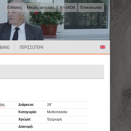
Ειδήσεις
Μικρές αγγελίες
Η t-shOrt
Επικοινωνία
 BANG
ΠΕΡΙΣΣΟΤΕΡΑ
έας
Διάρκεια:
26'
Κατηγορία:
Μυθοπλασία
Χρώμα:
Έγχρωμη
Διανομή: