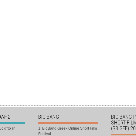
ΟΛΗΣ
BIG BANG
BIG BANG 
SHORT FIL
(BBISFF) 2
υς από τη
1. BigBang Greek Online Short Film
Festival