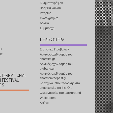
Κινηματογράφου
Βραβεία κοινού
Ιστορικό
Φωτογραφίες
Αρχείο
Συμμετοχή
ΠΕΡΙΣΣΟΤΕΡΑ
ny
Στατιστικά Προβολών
ny
Αρχικός σχεδιασμός του
shortfilm.gr
Αρχικός σχεδιασμός του
bigbang.gr
Αρχικός σχεδιασμός του
INTERNATIONAL
shortfromthepast.gr
M FESTIVAL
Το αρχικό intro υποδοχής στο
019
εταιρικό site της t-shOrt
Φωτογραφίες στο background
Wallpapers
Αφίσες