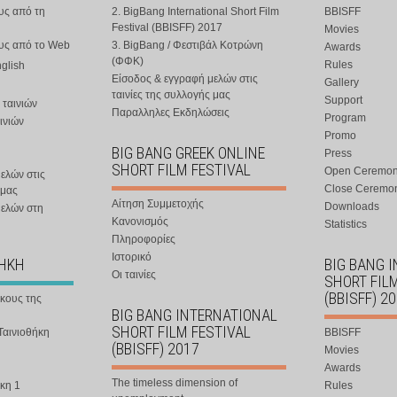
υς από τη
2. BigBang International Short Film
BBISFF
Festival (BBISFF) 2017
Movies
ους από το Web
3. BigBang / Φεστιβάλ Κοτρώνη
Awards
(ΦΦΚ)
Rules
nglish
Είσοδος & εγγραφή μελών στις
Gallery
ταινίες της συλλογής μας
Support
 ταινιών
Παραλληλες Εκδηλώσεις
Program
ινιών
Promo
BIG BANG GREEK ONLINE
Press
SHORT FILM FESTIVAL
Open Ceremo
ελών στις
Close Ceremo
 μας
Αίτηση Συμμετοχής
Downloads
μελών στη
Κανονισμός
Statistics
Πληροφορίες
Ιστορικό
ΘΗΚΗ
BIG BANG 
Οι ταινίες
SHORT FIL
(BBISFF) 2
ήκους της
BIG BANG INTERNATIONAL
SHORT FILM FESTIVAL
Ταινιοθήκη
BBISFF
(BBISFF) 2017
Movies
Awards
The timeless dimension of
κη 1
Rules