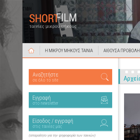
Η ΜΙΚΡΟΥ ΜΗΚΟΥΣ ΤΑΙΝΙΑ
ΑΙΘΟΥΣΑ ΠΡΟΒΟΛΗ
Αναζητήστε
Αρχεί
σε όλο το site
Εγγραφή
στο newsletter
Είσοδος / εγγραφή
στις ταινίες μας
(απαραίτητο για την ψηφοφορία των ταινιών)