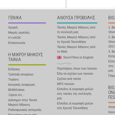
ΓΕΝΙΚΑ
ΑΙΘΟΥΣΑ ΠΡΟΒΟΛΗΣ
BIG
Αρχική
Ταινίες Μικρού Μήκους από
1. B
τη συλλογή μας
Shor
Μικρές αγγελίες
Ταινίες Μικρού Μήκους από
2. B
Η t-shOrt
τη Χρυσή Ταινιοθήκη
Shor
Επικοινωνία
201
Ταινίες Μικρού Μήκους από
το Web
3. B
Η ΜΙΚΡΟΥ ΜΗΚΟΥΣ
Κοτ
Short Films in English
ΤΑΙΝΙΑ
Είσο
στις
Περιλήψεις όλων των ταινιών
Ειδήσεις
μας
Όλα τα σχόλια των ταινιών
Τράπεζα σεναρίων
Παρα
Σχόλια ανά ταινία
Trailers
MP3 ταινιών
Ιστορικές αναφορές
BIG
Είσοδος & εγγραφή μελών
ΒΗΜΑτάκια
ONL
στις ταινίες της συλλογής
Ξέρετε ότι...
FES
μας
Διάσημοι στην Ταινία
Είσοδος & εγγραφή μελών
Μικρού Μήκους
Αίτη
στη Χρυσή Ταινιοθήκη
Ραδιοφωνικές εκπομπές
Κανο