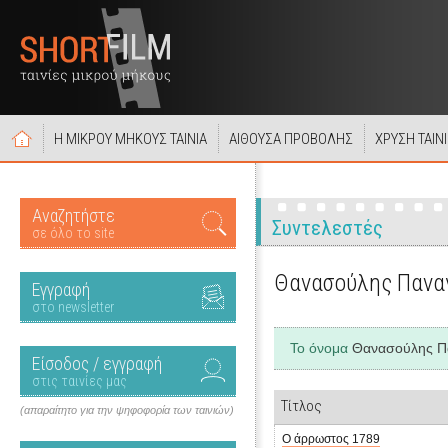
Η ΜΙΚΡΟΥ ΜΗΚΟΥΣ ΤΑΙΝΙΑ
ΑΙΘΟΥΣΑ ΠΡΟΒΟΛΗΣ
ΧΡΥΣΗ ΤΑΙΝ
Αναζητήστε
Συντελεστές
σε όλο το site
Θανασούλης Πανα
Εγγραφή
στο newsletter
Το όνομα
Θανασούλης Π
Είσοδος / εγγραφή
στις ταινίες μας
Τίτλος
(απαραίτητο για την ψηφοφορία των ταινιών)
Ο άρρωστος 1789