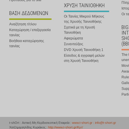
Προτάσεις για το site
Πλη
ΧΡΥΣΗ ΤΑΙΝΙΟΘΗΚΗ
Ιστο
ΒΑΣΗ ΔΕΔΟΜΕΝΩΝ
Οι τα
Οι Ταινίες Μικρού Μήκους
της Χρυσής Ταινιοθήκης
Αναζήτηση τίτλου
BIG
Σχετικά με τη Χρυσή
Καταχώρηση / επεξεργασία
IN
Ταινιοθήκη
ταινίας
SHO
Αφιερώματα
Βοήθεια καταχώρησης
(BB
Συνεντεύξεις
ταινίας
DVD Χρυσή Ταινιοθήκη 1
The 
Είσοδος & εγγραφή μελών
une
στη Χρυσή Ταινιοθήκη
Movi
Awar
Rule
Gall
Supp
Part
t-shOrt : Αστική Μη Κερδοσκοπική Εταιρεία :
www.t-short.gr
:
info@t-short.gr
Χατζημιχαηλίδης Κυριάκος :
http://www.t-short.gr/Kyr/