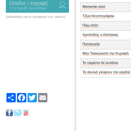
Είσοδος / εγγραφή
Memento mori
στη Χρυσή Ταινιοθήκη
Τζίνα Ντοστογιέφσκι
(απαραίτητο για το σχολιασμό των ταινιών)
Πάω σπίτι
Αριστείδης ο Αλόπεκας
Παταγωνία
Μην Τσακώνεστε την Κυριακή
Το τσιμέντο δε λυπάται
Τα σκυλιά γλύφουν την καρδιά
Share
Facebook
Twitter
Email