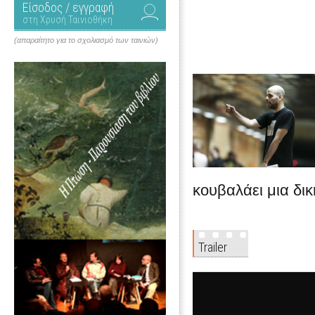
Είσοδος / εγγραφή
στη Χρυσή Ταινιοθήκη
(απαραίτητο για το σχολιασμό των ταινιών)
κουβαλάει μια δικ
Trailer