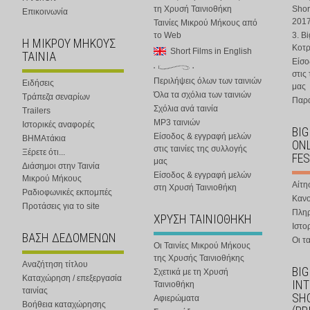
τη Χρυσή Ταινιοθήκη
Shor
Επικοινωνία
201
Ταινίες Μικρού Μήκους από
το Web
3. B
Η ΜΙΚΡΟΥ ΜΗΚΟΥΣ
Κοτ
Short Films in English
ΤΑΙΝΙΑ
Είσο
στις
Περιλήψεις όλων των ταινιών
Ειδήσεις
μας
Όλα τα σχόλια των ταινιών
Τράπεζα σεναρίων
Παρα
Σχόλια ανά ταινία
Trailers
MP3 ταινιών
Ιστορικές αναφορές
BIG
Είσοδος & εγγραφή μελών
ΒΗΜΑτάκια
ONL
στις ταινίες της συλλογής
Ξέρετε ότι...
FES
μας
Διάσημοι στην Ταινία
Είσοδος & εγγραφή μελών
Μικρού Μήκους
Αίτη
στη Χρυσή Ταινιοθήκη
Ραδιοφωνικές εκπομπές
Κανο
Προτάσεις για το site
Πλη
ΧΡΥΣΗ ΤΑΙΝΙΟΘΗΚΗ
Ιστο
ΒΑΣΗ ΔΕΔΟΜΕΝΩΝ
Οι τα
Οι Ταινίες Μικρού Μήκους
της Χρυσής Ταινιοθήκης
Αναζήτηση τίτλου
BIG
Σχετικά με τη Χρυσή
Καταχώρηση / επεξεργασία
IN
Ταινιοθήκη
ταινίας
SHO
Αφιερώματα
Βοήθεια καταχώρησης