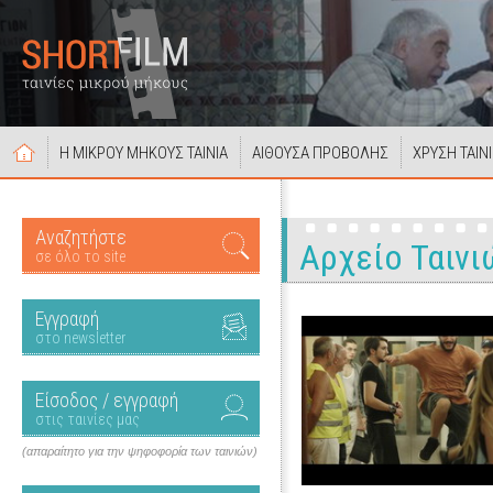
Η ΜΙΚΡΟΥ ΜΗΚΟΥΣ ΤΑΙΝΙΑ
ΑΙΘΟΥΣΑ ΠΡΟΒΟΛΗΣ
ΧΡΥΣΗ ΤΑΙΝ
Αναζητήστε
Αρχείο Ταινι
σε όλο το site
Εγγραφή
στο newsletter
Είσοδος / εγγραφή
στις ταινίες μας
(απαραίτητο για την ψηφοφορία των ταινιών)