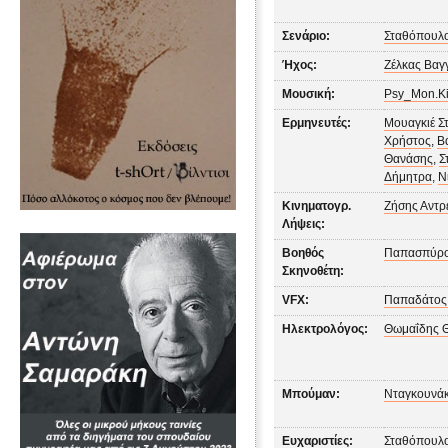
Σενάριο:
Σταθόπουλ
Ήχος:
Ζέλκας Βαγ
Μουσική:
Psy_Mon.K
Ερμηνευτές:
Μουαγκιέ Σ
Χρήστος
,
Β
Θανάσης
,
Σ
Δήμητρα
,
Ν
Κινηματογρ.
Ζήσης Αντρ
Λήψεις:
Βοηθός
Παπασπύρο
Σκηνοθέτη:
VFX:
Παπαδάτος
Ηλεκτρολόγος:
Θωμαΐδης 
Μπούμαν:
Νταγκουνάκ
Ευχαριστίες:
Σταθόπουλ