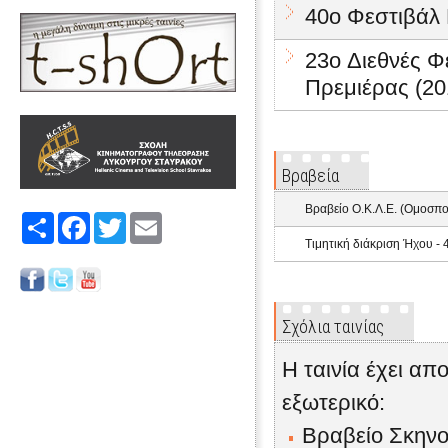
40o Φεστιβάλ 
23o Διεθνές Φ
Πρεμιέρας (20
Βραβεία
Βραβείο Ο.Κ.Λ.Ε. (Ομοσπο
Share
Facebook
Twitter
Email
Τιμητική διάκριση Ήχου -
Σχόλια ταινίας
Η ταινία έχει α
εξωτερικό:
Βραβείο Σκηνο