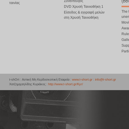
(BB
Συνεντεύξεις
ταινίας
DVD Χρυσή Ταινιοθήκη 1
The 
Είσοδος & εγγραφή μελών
une
στη Χρυσή Ταινιοθήκη
Movi
Awar
Rule
Gall
Supp
Part
t-shOrt : Αστική Μη Κερδοσκοπική Εταιρεία :
www.t-short.gr
:
info@t-short.gr
Χατζημιχαηλίδης Κυριάκος :
http://www.t-short.gr/Kyr/