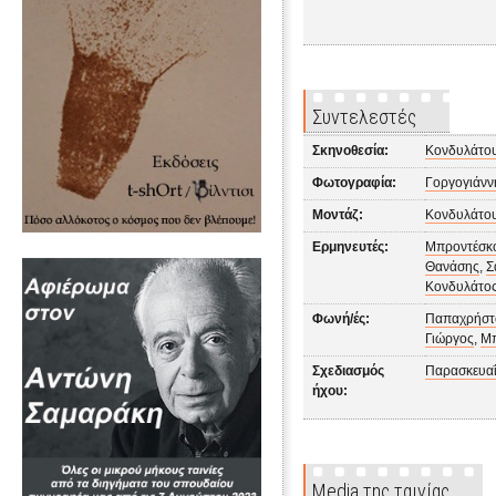
Συντελεστές
Σκηνοθεσία:
Κονδυλάτο
Φωτογραφία:
Γοργογιάνν
Μοντάζ:
Κονδυλάτο
Ερμηνευτές:
Μπροντέσκ
Θανάσης
,
Σ
Κονδυλάτος
Φωνή/ές:
Παπαχρήστ
Γιώργος
,
Μπ
Σχεδιασμός
Παρασκευαΐ
ήχου:
Media της ταινίας