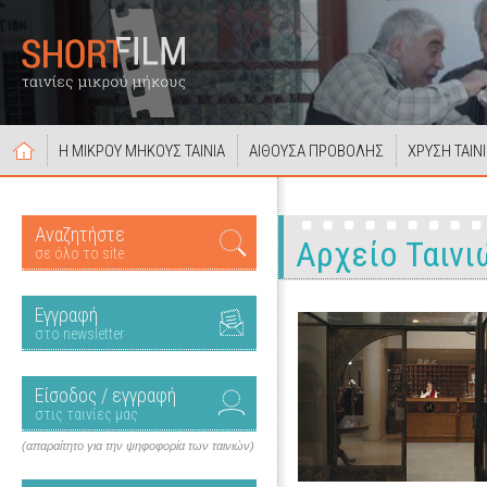
Η ΜΙΚΡΟΥ ΜΗΚΟΥΣ ΤΑΙΝΙΑ
ΑΙΘΟΥΣΑ ΠΡΟΒΟΛΗΣ
ΧΡΥΣΗ ΤΑΙΝ
Αναζητήστε
Αρχείο Ταινι
σε όλο το site
Εγγραφή
στο newsletter
Είσοδος / εγγραφή
στις ταινίες μας
(απαραίτητο για την ψηφοφορία των ταινιών)