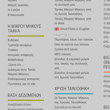
Αρχική
Ταινίες Μικρού Μήκους από
1. B
τη συλλογή μας
Shor
Μικρές αγγελίες
Ταινίες Μικρού Μήκους από
2. B
Η t-shOrt
τη Χρυσή Ταινιοθήκη
Shor
Επικοινωνία
201
Ταινίες Μικρού Μήκους από
το Web
3. B
Η ΜΙΚΡΟΥ ΜΗΚΟΥΣ
Κοτ
Short Films in English
ΤΑΙΝΙΑ
Είσο
στις
Περιλήψεις όλων των ταινιών
Ειδήσεις
μας
Όλα τα σχόλια των ταινιών
Τράπεζα σεναρίων
Παρα
Σχόλια ανά ταινία
Trailers
MP3 ταινιών
Ιστορικές αναφορές
BIG
Είσοδος & εγγραφή μελών
ΒΗΜΑτάκια
ONL
στις ταινίες της συλλογής
Ξέρετε ότι...
FES
μας
Διάσημοι στην Ταινία
Είσοδος & εγγραφή μελών
Μικρού Μήκους
Αίτη
στη Χρυσή Ταινιοθήκη
Ραδιοφωνικές εκπομπές
Κανο
Προτάσεις για το site
Πλη
ΧΡΥΣΗ ΤΑΙΝΙΟΘΗΚΗ
Ιστο
ΒΑΣΗ ΔΕΔΟΜΕΝΩΝ
Οι τα
Οι Ταινίες Μικρού Μήκους
της Χρυσής Ταινιοθήκης
Αναζήτηση τίτλου
BIG
Σχετικά με τη Χρυσή
Καταχώρηση / επεξεργασία