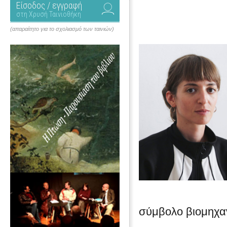
Είσοδος / εγγραφή
στη Χρυσή Ταινιοθήκη
(απαραίτητο για το σχολιασμό των ταινιών)
σύμβολο βιομηχανι