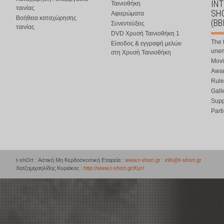
IN
Ταινιοθήκη
ταινίας
SHO
Αφιερώματα
Βοήθεια καταχώρησης
(BB
Συνεντεύξεις
ταινίας
DVD Χρυσή Ταινιοθήκη 1
The 
Είσοδος & εγγραφή μελών
une
στη Χρυσή Ταινιοθήκη
Movi
Awar
Rule
Gall
Supp
Part
t-shOrt : Αστική Μη Κερδοσκοπική Εταιρεία :
www.t-short.gr
:
info@t-short.gr
Χατζημιχαηλίδης Κυριάκος :
http://www.t-short.gr/Kyr/