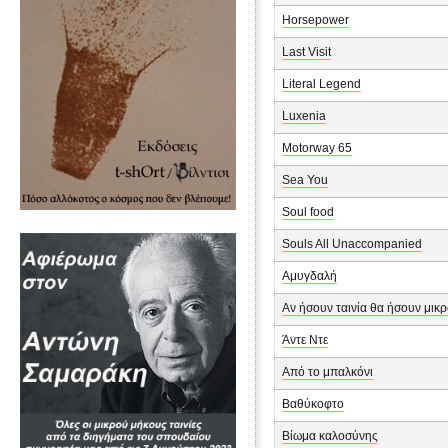
Horsepower
Last Visit
Literal Legend
Luxenia
Motorway 65
Sea You
Soul food
Souls All Unaccompanied
Αμυγδαλή
Αν ήσουν ταινία θα ήσουν μικ
Άντε Ντε
Από το μπαλκόνι
Βαθύκοφτο
Βίωμα καλοσύνης