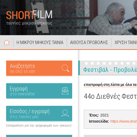
Η ΜΙΚΡΟΥ ΜΗΚΟΥΣ ΤΑΙΝΙΑ
ΑΙΘΟΥΣΑ ΠΡΟΒΟΛΗΣ
ΧΡΥΣΗ ΤΑΙΝ
Αναζητήστε
Φεστιβάλ - Προβολ
σε όλο το site
επιστροφή στη λίστα με όλα τα
Εγγραφή
στο newsletter
44o Διεθνές Φεστ
Είσοδος / εγγραφή
Έτος:
2021
στις ταινίες μας
Ιστοσελίδα:
https://www.dram
(απαραίτητο για την ψηφοφορία των ταινιών)