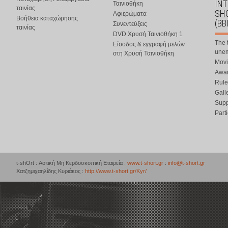
IN
Ταινιοθήκη
ταινίας
SHO
Αφιερώματα
Βοήθεια καταχώρησης
(BB
Συνεντεύξεις
ταινίας
DVD Χρυσή Ταινιοθήκη 1
The 
Είσοδος & εγγραφή μελών
une
στη Χρυσή Ταινιοθήκη
Movi
Awar
Rule
Gall
Supp
Part
t-shOrt : Αστική Μη Κερδοσκοπική Εταιρεία :
www.t-short.gr
:
info@t-short.gr
Χατζημιχαηλίδης Κυριάκος :
http://www.t-short.gr/Kyr/