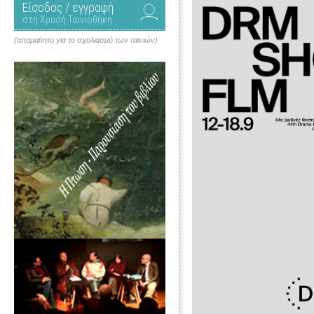
Είσοδος / εγγραφή
στη Χρυσή Ταινιοθήκη
(απαραίτητο για το σχολιασμό των ταινιών)