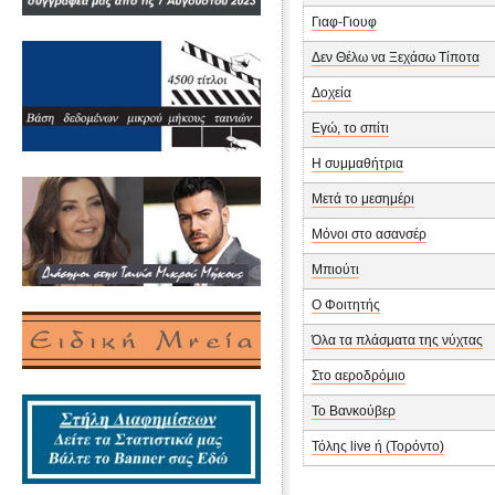
Γιαφ-Γιουφ
Δεν Θέλω να Ξεχάσω Τίποτα
Δοχεία
Εγώ, το σπίτι
Η συμμαθήτρια
Μετά το μεσημέρι
Μόνοι στο ασανσέρ
Μπιούτι
Ο Φοιτητής
Όλα τα πλάσματα της νύχτας
Στο αεροδρόμιο
Το Βανκούβερ
Τόλης live ή (Τορόντο)