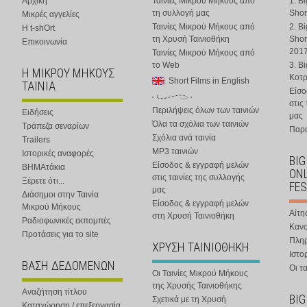
Αρχική
Ταινίες Μικρού Μήκους από
1. B
τη συλλογή μας
Shor
Μικρές αγγελίες
Ταινίες Μικρού Μήκους από
2. B
Η t-shOrt
τη Χρυσή Ταινιοθήκη
Shor
Επικοινωνία
201
Ταινίες Μικρού Μήκους από
το Web
3. B
Η ΜΙΚΡΟΥ ΜΗΚΟΥΣ
Κοτ
Short Films in English
ΤΑΙΝΙΑ
Είσο
στις
Περιλήψεις όλων των ταινιών
Ειδήσεις
μας
Όλα τα σχόλια των ταινιών
Τράπεζα σεναρίων
Παρα
Σχόλια ανά ταινία
Trailers
MP3 ταινιών
Ιστορικές αναφορές
BIG
Είσοδος & εγγραφή μελών
ΒΗΜΑτάκια
ONL
στις ταινίες της συλλογής
Ξέρετε ότι...
FES
μας
Διάσημοι στην Ταινία
Είσοδος & εγγραφή μελών
Μικρού Μήκους
Αίτη
στη Χρυσή Ταινιοθήκη
Ραδιοφωνικές εκπομπές
Κανο
Προτάσεις για το site
Πλη
ΧΡΥΣΗ ΤΑΙΝΙΟΘΗΚΗ
Ιστο
ΒΑΣΗ ΔΕΔΟΜΕΝΩΝ
Οι τα
Οι Ταινίες Μικρού Μήκους
της Χρυσής Ταινιοθήκης
Αναζήτηση τίτλου
BIG
Σχετικά με τη Χρυσή
Καταχώρηση / επεξεργασία