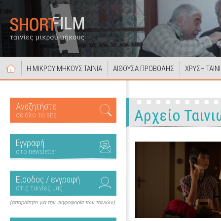
Η ΜΙΚΡΟΥ ΜΗΚΟΥΣ ΤΑΙΝΙΑ
ΑΙΘΟΥΣΑ ΠΡΟΒΟΛΗΣ
ΧΡΥΣΗ ΤΑΙΝ
Αναζητήστε
Αρχείο Ταινι
σε όλο το site
Εγγραφή
στο newsletter
Είσοδος / εγγραφή
στις ταινίες μας
(απαραίτητο για την ψηφοφορία των ταινιών)