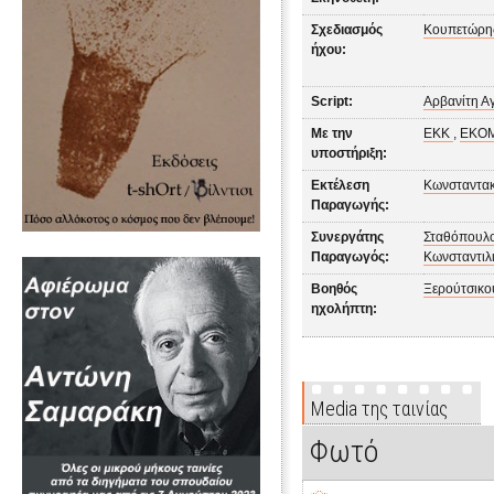
Σχεδιασμός
Κουπετώρης
ήχου:
Script:
Αρβανίτη Α
Με την
ΕΚΚ
,
ΕΚΟΜ
υποστήριξη:
Εκτέλεση
Κωνσταντα
Παραγωγής:
Συνεργάτης
Σταθόπουλ
Παραγωγός:
Κωνσταντιλ
Βοηθός
Ξερούτσικο
ηχολήπτη:
Media της ταινίας
Φωτό