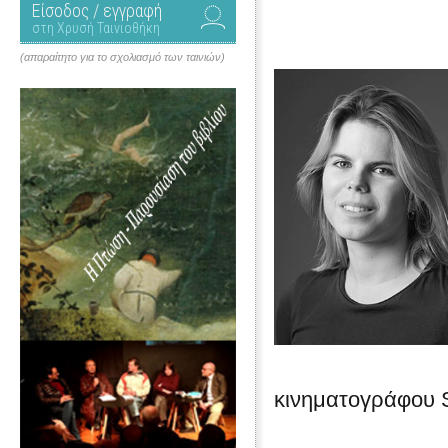
Είσοδος / εγγραφή
στη Χρυσή Ταινιοθήκη
(απαραίτητο για το σχολιασμό των ταινιών)
κινηματογράφου S