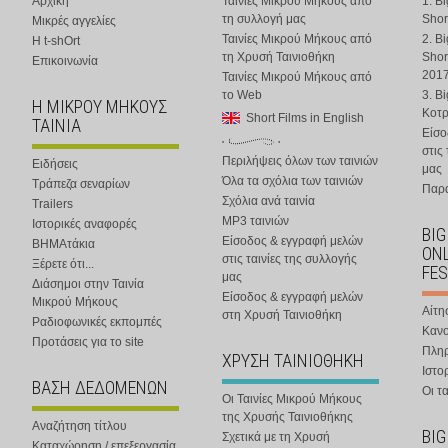
Αρχική
Ταινίες Μικρού Μήκους από
1. B
τη συλλογή μας
Shor
Μικρές αγγελίες
Ταινίες Μικρού Μήκους από
2. B
Η t-shOrt
τη Χρυσή Ταινιοθήκη
Shor
Επικοινωνία
201
Ταινίες Μικρού Μήκους από
το Web
3. B
Η ΜΙΚΡΟΥ ΜΗΚΟΥΣ
Κοτ
Short Films in English
ΤΑΙΝΙΑ
Είσο
στις
Περιλήψεις όλων των ταινιών
Ειδήσεις
μας
Όλα τα σχόλια των ταινιών
Τράπεζα σεναρίων
Παρα
Σχόλια ανά ταινία
Trailers
MP3 ταινιών
Ιστορικές αναφορές
BIG
Είσοδος & εγγραφή μελών
ΒΗΜΑτάκια
ONL
στις ταινίες της συλλογής
Ξέρετε ότι...
FES
μας
Διάσημοι στην Ταινία
Είσοδος & εγγραφή μελών
Μικρού Μήκους
Αίτη
στη Χρυσή Ταινιοθήκη
Ραδιοφωνικές εκπομπές
Κανο
Προτάσεις για το site
Πλη
ΧΡΥΣΗ ΤΑΙΝΙΟΘΗΚΗ
Ιστο
ΒΑΣΗ ΔΕΔΟΜΕΝΩΝ
Οι τα
Οι Ταινίες Μικρού Μήκους
της Χρυσής Ταινιοθήκης
Αναζήτηση τίτλου
BIG
Σχετικά με τη Χρυσή
Καταχώρηση / επεξεργασία