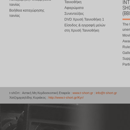
IN
Ταινιοθήκη
ταινίας
SHO
Αφιερώματα
Βοήθεια καταχώρησης
(BB
Συνεντεύξεις
ταινίας
DVD Χρυσή Ταινιοθήκη 1
The 
Είσοδος & εγγραφή μελών
une
στη Χρυσή Ταινιοθήκη
Movi
Awar
Rule
Gall
Supp
Part
t-shOrt : Αστική Μη Κερδοσκοπική Εταιρεία :
www.t-short.gr
:
info@t-short.gr
Χατζημιχαηλίδης Κυριάκος :
http://www.t-short.gr/Kyr/