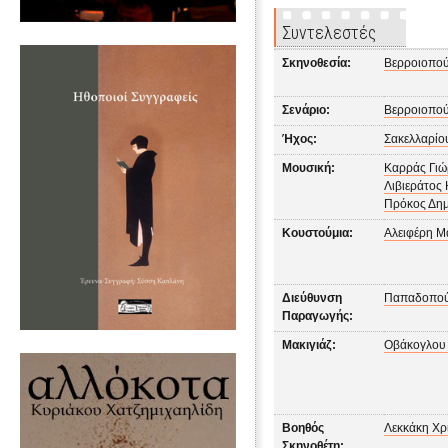
Συντελεστές
Σκηνοθεσία:
Βερροιοπού
Σενάριο:
Βερροιοπού
Ήχος:
Σακελλαρίο
Μουσική:
Καρράς Γιώ
Λιβιεράτος 
Πρόκος Δη
Κουστούμια:
Αλειφέρη Μ
Διεύθυνση
Παπαδοπού
Παραγωγής:
Μακιγιάζ:
Οβάκογλου
Βοηθός
Λεκκάκη Χρ
Σκηνοθέτη: