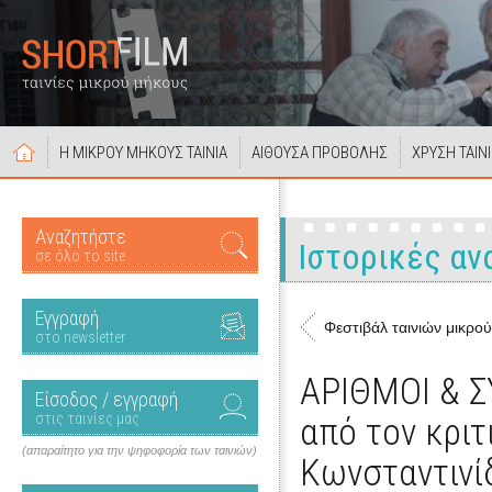
Η ΜΙΚΡΟΥ ΜΗΚΟΥΣ ΤΑΙΝΙΑ
ΑΙΘΟΥΣΑ ΠΡΟΒΟΛΗΣ
ΧΡΥΣΗ ΤΑΙΝ
Αναζητήστε
Ιστορικές α
σε όλο το site
Εγγραφή
Φεστιβάλ ταινιών μικρο
στο newsletter
ΑΡΙΘΜΟΙ & 
Είσοδος / εγγραφή
στις ταινίες μας
από τον κρι
(απαραίτητο για την ψηφοφορία των ταινιών)
Κωνσταντινί