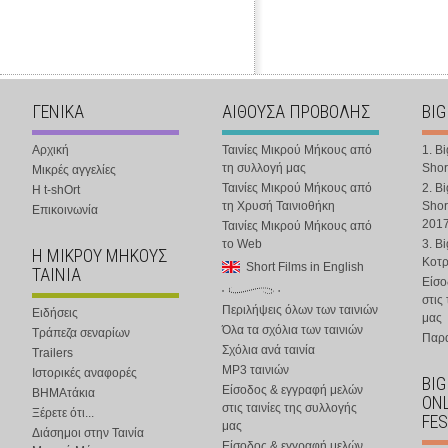
ΓΕΝΙΚΑ
ΑΙΘΟΥΣΑ ΠΡΟΒΟΛΗΣ
BIG
Αρχική
Ταινίες Μικρού Μήκους από
1. B
τη συλλογή μας
Shor
Μικρές αγγελίες
Ταινίες Μικρού Μήκους από
2. B
Η t-shOrt
τη Χρυσή Ταινιοθήκη
Shor
Επικοινωνία
201
Ταινίες Μικρού Μήκους από
το Web
3. B
Η ΜΙΚΡΟΥ ΜΗΚΟΥΣ
Κοτ
Short Films in English
ΤΑΙΝΙΑ
Είσο
στις
Περιλήψεις όλων των ταινιών
Ειδήσεις
μας
Όλα τα σχόλια των ταινιών
Τράπεζα σεναρίων
Παρα
Σχόλια ανά ταινία
Trailers
MP3 ταινιών
Ιστορικές αναφορές
BIG
Είσοδος & εγγραφή μελών
ΒΗΜΑτάκια
ONL
στις ταινίες της συλλογής
Ξέρετε ότι...
FES
μας
Διάσημοι στην Ταινία
Είσοδος & εγγραφή μελών