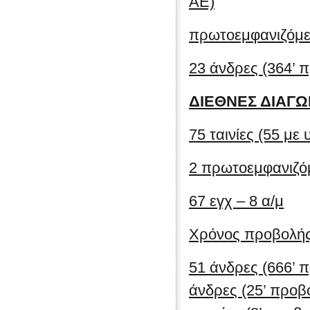
ΑΕ)
πρωτοεμφανιζόμεν
23 άνδρες (364’ π
ΔΙΕΘΝΕΣ ΔΙΑΓΩ
75 ταινίες (55 με
2 πρωτοεμφανιζό
67 εγχ – 8 α/μ
Χρόνος προβολής
51 άνδρες (666’ π
άνδρες (25’ προβο