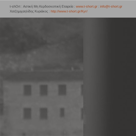
t-shOrt : Αστική Μη Κερδοσκοπική Εταιρεία :
www.t-short.gr
:
info@t-short.gr
Χατζημιχαηλίδης Κυριάκος :
http://www.t-short.gr/Kyr/