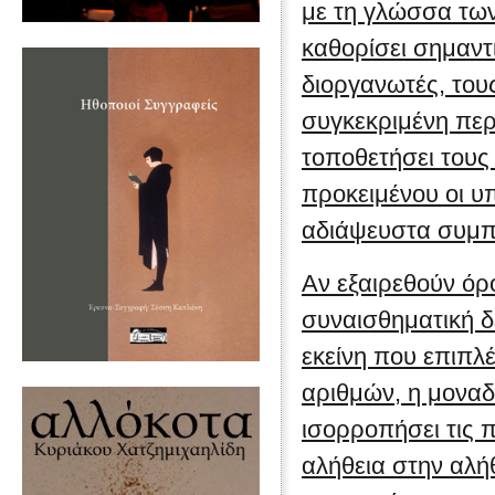
με τη γλώσσα των
καθορίσει σημαντ
διοργανωτές, του
συγκεκριμένη περ
τοποθετήσει τους
προκειμένου οι υ
αδιάψευστα συμ
Αν εξαιρεθούν όρ
συναισθηματική δε
εκείνη που επιπλ
αριθμών, η μοναδ
ισορροπήσει τις 
αλήθεια στην αλήθ