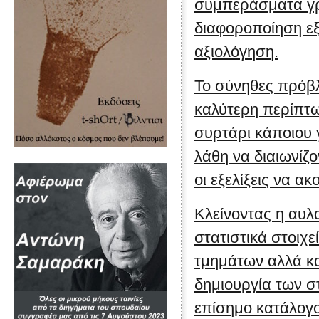
συμπεράσματα γρά
διαφοροποίηση εξ
αξιολόγηση.
Το σύνηθες πρόβλ
καλύτερη περίπτω
συρτάρι κάποιου 
λάθη να διαιωνίζο
οι εξελίξεις να α
Κλείνοντας η αυλ
στατιστικά στοιχ
τμημάτων αλλά και
δημιουργία των σ
επίσημο κατάλογο