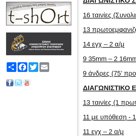
ΔΙΑΓΩΝΙΣΤΙΚΟ 
16 ταινίες (Συνο
13 πρωτοεμφανιζ
14 εγχ – 2 α/μ
9 35mm – 2 16m
Share
Facebook
Twitter
Email
9 άνδρες (75’ προ
ΔΙΑΓΩΝΙΣΤΙΚΟ 
13 ταινίες (1 πρ
11 με υπόθεση - 1
11 εγχ – 2 α/μ