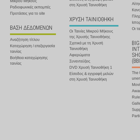
Μικρού Μήκους
Αίτη
στη Χρυσή Ταινιοθήκη
Ραδιοφωνικές εκπομπές
Κανο
Προτάσεις για το site
Πλη
ΧΡΥΣΗ ΤΑΙΝΙΟΘΗΚΗ
Ιστο
ΒΑΣΗ ΔΕΔΟΜΕΝΩΝ
Οι τα
Οι Ταινίες Μικρού Μήκους
της Χρυσής Ταινιοθήκης
Αναζήτηση τίτλου
BIG
Σχετικά με τη Χρυσή
Καταχώρηση / επεξεργασία
IN
Ταινιοθήκη
ταινίας
SHO
Αφιερώματα
Βοήθεια καταχώρησης
(BB
Συνεντεύξεις
ταινίας
DVD Χρυσή Ταινιοθήκη 1
The 
Είσοδος & εγγραφή μελών
une
στη Χρυσή Ταινιοθήκη
Movi
Awar
Rule
Gall
Supp
Part