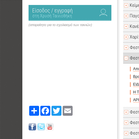
Κείμ
Είσοδος / εγγραφή
Παγο
στη Χρυσή Ταινιοθήκη
(απαραίτητο για το σχολιασμό των ταινιών)
Κανέ
Χαρί
Φεστ
Φεστ
Απο
Βρα
ΕΙ
Η 
ΑΡΙ
Share
Facebook
Twitter
Email
Φεστ
Φεστ
Φεστ