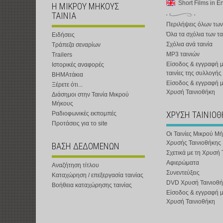
Short Films in E
Η ΜΙΚΡΟΥ ΜΗΚΟΥΣ
ΤΑΙΝΙΑ
Περιλήψεις όλων των
Όλα τα σχόλια των τα
Ειδήσεις
Σχόλια ανά ταινία
Τράπεζα σεναρίων
MP3 ταινιών
Trailers
Είσοδος & εγγραφή μ
Ιστορικές αναφορές
ταινίες της συλλογής
ΒΗΜΑτάκια
Είσοδος & εγγραφή 
Ξέρετε ότι...
Χρυσή Ταινιοθήκη
Διάσημοι στην Ταινία Μικρού
Μήκους
ΧΡΥΣΗ ΤΑΙΝΙΟ
Ραδιοφωνικές εκπομπές
Προτάσεις για το site
Οι Ταινίες Μικρού Μ
Χρυσής Ταινιοθήκης
ΒΑΣΗ ΔΕΔΟΜΕΝΩΝ
Σχετικά με τη Χρυσή 
Αφιερώματα
Αναζήτηση τίτλου
Συνεντεύξεις
Καταχώρηση / επεξεργασία ταινίας
DVD Χρυσή Ταινιοθή
Βοήθεια καταχώρησης ταινίας
Είσοδος & εγγραφή 
Χρυσή Ταινιοθήκη