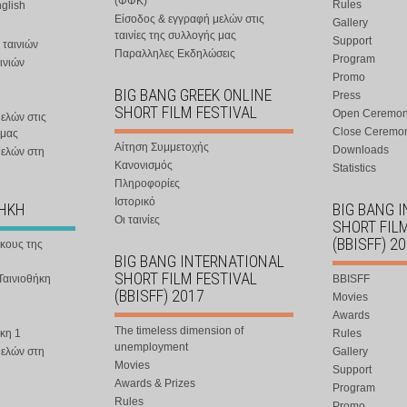
(ΦΦΚ)
Rules
nglish
Είσοδος & εγγραφή μελών στις
Gallery
ταινίες της συλλογής μας
Support
 ταινιών
Παραλληλες Εκδηλώσεις
Program
ινιών
Promo
BIG BANG GREEK ONLINE
Press
SHORT FILM FESTIVAL
Open Ceremo
ελών στις
Close Ceremo
 μας
Αίτηση Συμμετοχής
Downloads
μελών στη
Κανονισμός
Statistics
Πληροφορίες
Ιστορικό
ΘΗΚΗ
BIG BANG 
Οι ταινίες
SHORT FIL
(BBISFF) 2
ήκους της
BIG BANG INTERNATIONAL
SHORT FILM FESTIVAL
Ταινιοθήκη
BBISFF
(BBISFF) 2017
Movies
Awards
The timeless dimension of
κη 1
Rules
unemployment
μελών στη
Gallery
Movies
Support
Awards & Prizes
Program
Rules
Promo