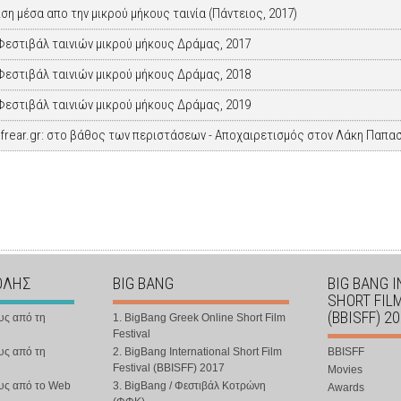
ίση μέσα απο την μικρού μήκους ταινία (Πάντειος, 2017)
Φεστιβάλ ταινιών μικρού μήκους Δράμας, 2017
Φεστιβάλ ταινιών μικρού μήκους Δράμας, 2018
Φεστιβάλ ταινιών μικρού μήκους Δράμας, 2019
frear.gr: στο βάθος των περιστάσεων - Αποχαιρετισμός στον Λάκη Παπα
ΟΛΗΣ
BIG BANG
BIG BANG 
SHORT FIL
(BBISFF) 2
υς από τη
1. BigBang Greek Online Short Film
Festival
υς από τη
2. BigBang International Short Film
BBISFF
Festival (BBISFF) 2017
Movies
ους από το Web
3. BigBang / Φεστιβάλ Κοτρώνη
Awards