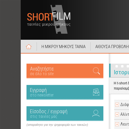
Η ΜΙΚΡΟΥ ΜΗΚΟΥΣ ΤΑΙΝΙΑ
ΑΙΘΟΥΣΑ ΠΡΟΒΟΛΗ
Αναζητήστε
Ιστορ
σε όλο το site
Η t-short
παραλαμβ
Εγγραφή
στο newsletter
Διάφ
Είσοδος / εγγραφή
Αλίν
στις ταινίες μας
Λευτ
(απαραίτητο για την ψηφοφορία των ταινιών)