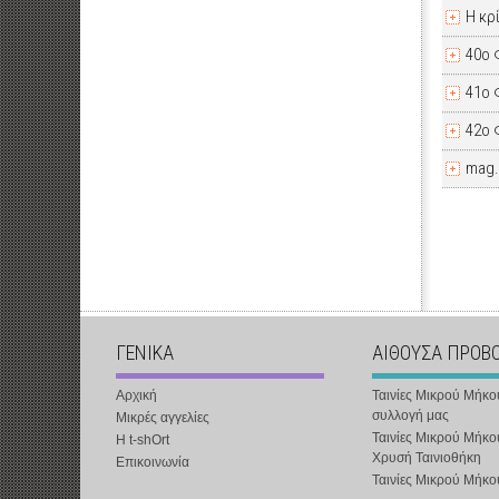
Η κρ
40ο 
41ο 
42ο 
mag.
ΓΕΝΙΚΑ
ΑΙΘΟΥΣΑ ΠΡΟΒ
Αρχική
Ταινίες Μικρού Μήκο
συλλογή μας
Μικρές αγγελίες
Ταινίες Μικρού Μήκο
Η t-shOrt
Χρυσή Ταινιοθήκη
Επικοινωνία
Ταινίες Μικρού Μήκ