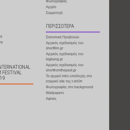
Φωτογραφίες
Αρχείο
Συμμετοχή
ΠΕΡΙΣΣΟΤΕΡΑ
ny
Στατιστικά Προβολών
ny
Αρχικός σχεδιασμός του
shortfilm.gr
Αρχικός σχεδιασμός του
bigbang.gr
Αρχικός σχεδιασμός του
INTERNATIONAL
shortfromthepast.gr
M FESTIVAL
Το αρχικό intro υποδοχής στο
019
εταιρικό site της t-shOrt
Φωτογραφίες στο background
Wallpapers
Αφίσες