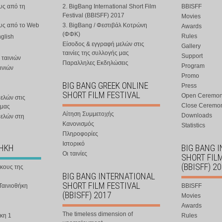
υς από τη
2. BigBang International Short Film
BBISFF
Festival (BBISFF) 2017
Movies
ους από το Web
3. BigBang / Φεστιβάλ Κοτρώνη
Awards
(ΦΦΚ)
Rules
nglish
Είσοδος & εγγραφή μελών στις
Gallery
ταινίες της συλλογής μας
Support
 ταινιών
Παραλληλες Εκδηλώσεις
Program
ινιών
Promo
BIG BANG GREEK ONLINE
Press
SHORT FILM FESTIVAL
Open Ceremo
ελών στις
Close Ceremo
 μας
Αίτηση Συμμετοχής
Downloads
μελών στη
Κανονισμός
Statistics
Πληροφορίες
Ιστορικό
ΘΗΚΗ
BIG BANG 
Οι ταινίες
SHORT FIL
(BBISFF) 2
ήκους της
BIG BANG INTERNATIONAL
SHORT FILM FESTIVAL
Ταινιοθήκη
BBISFF
(BBISFF) 2017
Movies
Awards
The timeless dimension of
κη 1
Rules