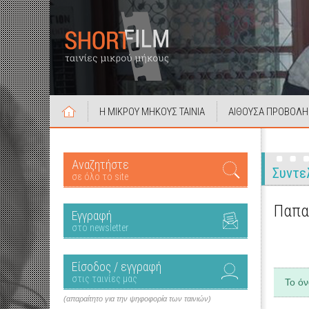
Η ΜΙΚΡΟΥ ΜΗΚΟΥΣ ΤΑΙΝΙΑ
ΑΙΘΟΥΣΑ ΠΡΟΒΟΛΗ
Αναζητήστε
Συντε
σε όλο το site
Παπα
Εγγραφή
στο newsletter
Είσοδος / εγγραφή
στις ταινίες μας
Το ό
(απαραίτητο για την ψηφοφορία των ταινιών)