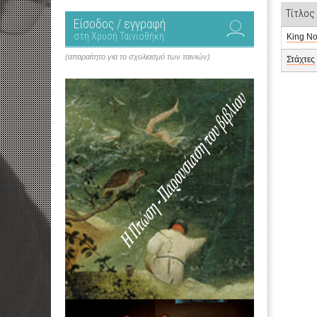
Τίτλος
Είσοδος / εγγραφή
στη Χρυσή Ταινιοθήκη
King N
(απαραίτητο για το σχολιασμό των ταινιών)
Στάχτες