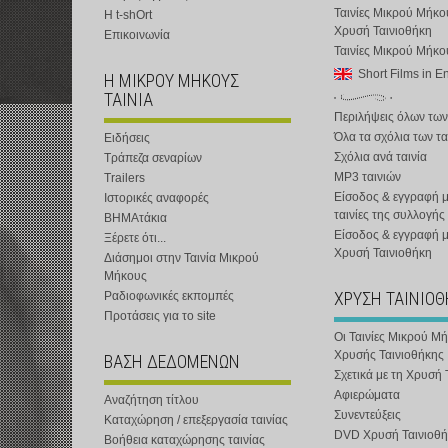
Ταινίες Μικρού Μήκο
Η t-shOrt
Χρυσή Ταινιοθήκη
Επικοινωνία
Ταινίες Μικρού Μήκ
Short Films in E
Η ΜΙΚΡΟΥ ΜΗΚΟΥΣ
ΤΑΙΝΙΑ
Περιλήψεις όλων των
Όλα τα σχόλια των τα
Ειδήσεις
Σχόλια ανά ταινία
Τράπεζα σεναρίων
MP3 ταινιών
Trailers
Είσοδος & εγγραφή μ
Ιστορικές αναφορές
ταινίες της συλλογής
ΒΗΜΑτάκια
Είσοδος & εγγραφή 
Ξέρετε ότι...
Χρυσή Ταινιοθήκη
Διάσημοι στην Ταινία Μικρού
Μήκους
ΧΡΥΣΗ ΤΑΙΝΙΟ
Ραδιοφωνικές εκπομπές
Προτάσεις για το site
Οι Ταινίες Μικρού Μ
Χρυσής Ταινιοθήκης
ΒΑΣΗ ΔΕΔΟΜΕΝΩΝ
Σχετικά με τη Χρυσή 
Αφιερώματα
Αναζήτηση τίτλου
Συνεντεύξεις
Καταχώρηση / επεξεργασία ταινίας
DVD Χρυσή Ταινιοθή
Βοήθεια καταχώρησης ταινίας