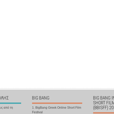
ΟΛΗΣ
BIG BANG
BIG BANG 
SHORT FIL
(BBISFF) 2
υς από τη
1. BigBang Greek Online Short Film
Festival