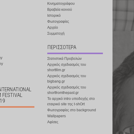
Κινηματογράφου
Βραβεία κοινού
Ιστορικό
Φωτογραφίες
Αρχείο
Συμμετοχή
ΠΕΡΙΣΣΟΤΕΡΑ
ny
Στατιστικά Προβολών
ny
Αρχικός σχεδιασμός του
shortfilm.gr
Αρχικός σχεδιασμός του
bigbang.gr
Αρχικός σχεδιασμός του
INTERNATIONAL
shortfromthepast.gr
M FESTIVAL
Το αρχικό intro υποδοχής στο
019
εταιρικό site της t-shOrt
Φωτογραφίες στο background
Wallpapers
Αφίσες