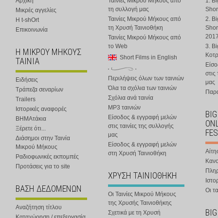
Αρχική
Ταινίες Μικρού Μήκους από
1. B
τη συλλογή μας
Shor
Μικρές αγγελίες
Ταινίες Μικρού Μήκους από
2. B
Η t-shOrt
τη Χρυσή Ταινιοθήκη
Shor
Επικοινωνία
201
Ταινίες Μικρού Μήκους από
το Web
3. B
Η ΜΙΚΡΟΥ ΜΗΚΟΥΣ
Κοτ
Short Films in English
ΤΑΙΝΙΑ
Είσο
στις
Περιλήψεις όλων των ταινιών
Ειδήσεις
μας
Όλα τα σχόλια των ταινιών
Τράπεζα σεναρίων
Παρα
Σχόλια ανά ταινία
Trailers
MP3 ταινιών
Ιστορικές αναφορές
BIG
Είσοδος & εγγραφή μελών
ΒΗΜΑτάκια
ONL
στις ταινίες της συλλογής
Ξέρετε ότι...
FES
μας
Διάσημοι στην Ταινία
Είσοδος & εγγραφή μελών
Μικρού Μήκους
Αίτη
στη Χρυσή Ταινιοθήκη
Ραδιοφωνικές εκπομπές
Κανο
Προτάσεις για το site
Πλη
ΧΡΥΣΗ ΤΑΙΝΙΟΘΗΚΗ
Ιστο
ΒΑΣΗ ΔΕΔΟΜΕΝΩΝ
Οι τα
Οι Ταινίες Μικρού Μήκους
της Χρυσής Ταινιοθήκης
Αναζήτηση τίτλου
BIG
Σχετικά με τη Χρυσή
Καταχώρηση / επεξεργασία