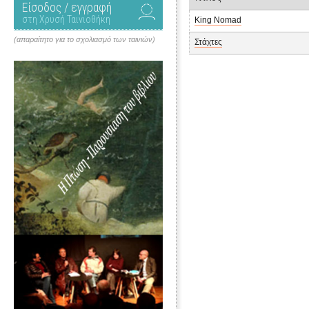
Είσοδος / εγγραφή
στη Χρυσή Ταινιοθήκη
King Nomad
(απαραίτητο για το σχολιασμό των ταινιών)
Στάχτες