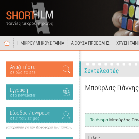
Η ΜΙΚΡΟΥ ΜΗΚΟΥΣ ΤΑΙΝΙΑ
ΑΙΘΟΥΣΑ ΠΡΟΒΟΛΗΣ
ΧΡΥΣΗ ΤΑΙΝ
Αναζητήστε
Συντελεστές
σε όλο το site
Μπούρλας Γιάννης
Εγγραφή
στο newsletter
Είσοδος / εγγραφή
στις ταινίες μας
Το όνομα
Μπούρλας Γιά
(απαραίτητο για την ψηφοφορία των ταινιών)
Τίτλος