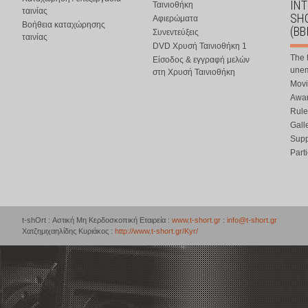
IN
Ταινιοθήκη
ταινίας
SHO
Αφιερώματα
Βοήθεια καταχώρησης
(BB
Συνεντεύξεις
ταινίας
DVD Χρυσή Ταινιοθήκη 1
The 
Είσοδος & εγγραφή μελών
une
στη Χρυσή Ταινιοθήκη
Movi
Awar
Rule
Gall
Supp
Part
t-shOrt : Αστική Μη Κερδοσκοπική Εταιρεία :
www.t-short.gr
:
info@t-short.gr
Χατζημιχαηλίδης Κυριάκος :
http://www.t-short.gr/Kyr/