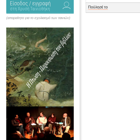
Είσοδος / εγγραφή
Πούλησέ το
στη Χρυσή Ταινιοθήκη
(απαραίτητο για το σχολιασμό των ταινιών)