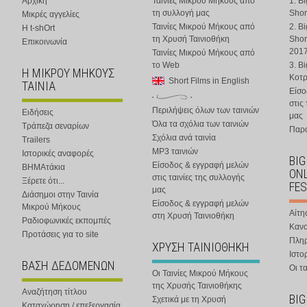
Αρχική
Ταινίες Μικρού Μήκους από
1. B
τη συλλογή μας
Shor
Μικρές αγγελίες
Ταινίες Μικρού Μήκους από
2. B
Η t-shOrt
τη Χρυσή Ταινιοθήκη
Shor
Επικοινωνία
201
Ταινίες Μικρού Μήκους από
το Web
3. B
Η ΜΙΚΡΟΥ ΜΗΚΟΥΣ
Κοτ
Short Films in English
ΤΑΙΝΙΑ
Είσο
στις
Περιλήψεις όλων των ταινιών
Ειδήσεις
μας
Όλα τα σχόλια των ταινιών
Τράπεζα σεναρίων
Παρα
Σχόλια ανά ταινία
Trailers
MP3 ταινιών
Ιστορικές αναφορές
BIG
Είσοδος & εγγραφή μελών
ΒΗΜΑτάκια
ONL
στις ταινίες της συλλογής
Ξέρετε ότι...
FES
μας
Διάσημοι στην Ταινία
Είσοδος & εγγραφή μελών
Μικρού Μήκους
Αίτη
στη Χρυσή Ταινιοθήκη
Ραδιοφωνικές εκπομπές
Κανο
Προτάσεις για το site
Πλη
ΧΡΥΣΗ ΤΑΙΝΙΟΘΗΚΗ
Ιστο
ΒΑΣΗ ΔΕΔΟΜΕΝΩΝ
Οι τα
Οι Ταινίες Μικρού Μήκους
της Χρυσής Ταινιοθήκης
Αναζήτηση τίτλου
BIG
Σχετικά με τη Χρυσή
Καταχώρηση / επεξεργασία