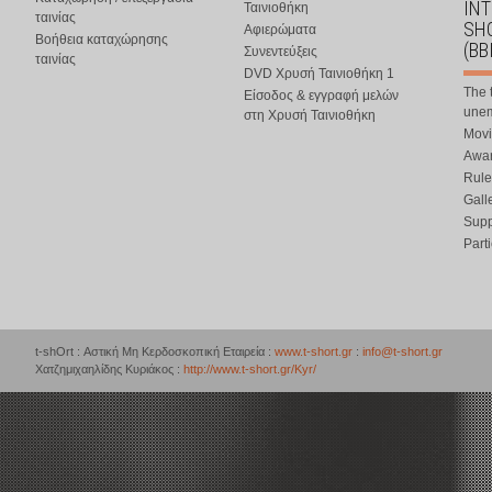
IN
Ταινιοθήκη
ταινίας
SHO
Αφιερώματα
Βοήθεια καταχώρησης
(BB
Συνεντεύξεις
ταινίας
DVD Χρυσή Ταινιοθήκη 1
The 
Είσοδος & εγγραφή μελών
une
στη Χρυσή Ταινιοθήκη
Movi
Awar
Rule
Gall
Supp
Part
t-shOrt : Αστική Μη Κερδοσκοπική Εταιρεία :
www.t-short.gr
:
info@t-short.gr
Χατζημιχαηλίδης Κυριάκος :
http://www.t-short.gr/Kyr/