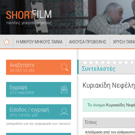
Η ΜΙΚΡΟΥ ΜΗΚΟΥΣ ΤΑΙΝΙΑ
ΑΙΘΟΥΣΑ ΠΡΟΒΟΛΗΣ
ΧΡΥΣΗ ΤΑΙΝ
Αναζητήστε
Συντελεστές
σε όλο το site
Κυριακίδη Νεφέλη
Εγγραφή
στο newsletter
Το όνομα
Κυριακίδη Νεφ
Είσοδος / εγγραφή
στις ταινίες μας
Τίτλος
(απαραίτητο για την ψηφοφορία των ταινιών)
Απόδραση από τον εύθραυστο