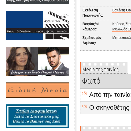
Εκτέλεση
Βαλέντη Θ
Παραγωγής:
Βοηθός/οί
Κούρος Στα
κάμερας:
Μυλωνάς Στ
Σχεδιασμός
Μητρόπουλ
Αφίσας:
Media της ταινίας
Φωτό
Από την ταινία
Ο σκηνοθέτης