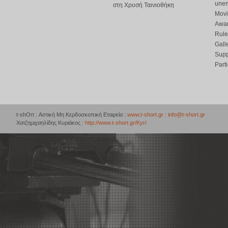
une
στη Χρυσή Ταινιοθήκη
Movi
Awar
Rule
Gall
Supp
Part
t-shOrt : Αστική Μη Κερδοσκοπική Εταιρεία :
www.t-short.gr
:
info@t-short.gr
Χατζημιχαηλίδης Κυριάκος :
http://www.t-short.gr/Kyr/