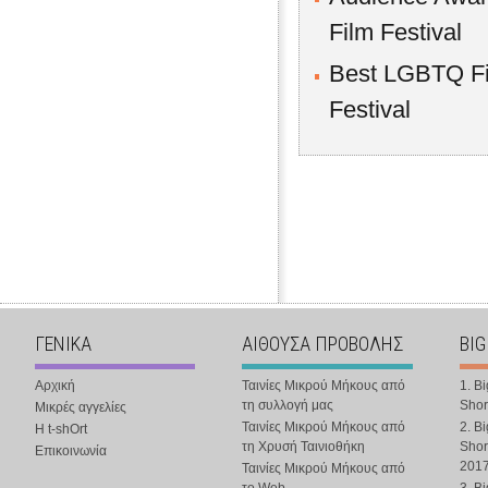
Film Festival
Best LGBTQ Fi
Festival
ΓΕΝΙΚΑ
ΑΙΘΟΥΣΑ ΠΡΟΒΟΛΗΣ
BIG
Αρχική
Ταινίες Μικρού Μήκους από
1. B
τη συλλογή μας
Shor
Μικρές αγγελίες
Ταινίες Μικρού Μήκους από
2. B
Η t-shOrt
τη Χρυσή Ταινιοθήκη
Shor
Επικοινωνία
201
Ταινίες Μικρού Μήκους από