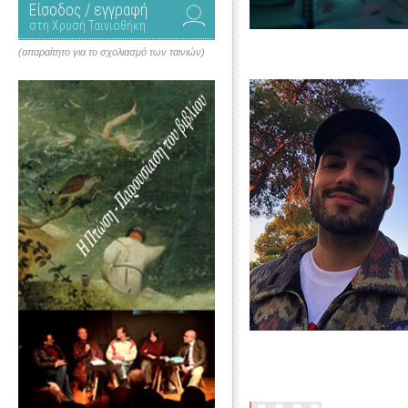
Είσοδος / εγγραφή
στη Χρυσή Ταινιοθήκη
(απαραίτητο για το σχολιασμό των ταινιών)