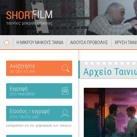
Η ΜΙΚΡΟΥ ΜΗΚΟΥΣ ΤΑΙΝΙΑ
ΑΙΘΟΥΣΑ ΠΡΟΒΟΛΗΣ
ΧΡΥΣΗ ΤΑΙΝ
Αναζητήστε
Αρχείο Ταινι
σε όλο το site
Εγγραφή
στο newsletter
Είσοδος / εγγραφή
στις ταινίες μας
(απαραίτητο για την ψηφοφορία των ταινιών)