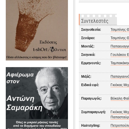
Συντελεστές
Σκηνοθεσία:
Τσιμπίνης 
Σενάριο:
Τσιμπίνης 
Μοντάζ:
Παπαευαγγ
Σκηνικά:
Γουλάκου 
Ερμηνευτές:
Ταμπακάκης
Μιξάζ:
Παπαγιανν
Ειδικά εφέ:
Γκιόκας Μι
Παραγωγός:
Βόκαλη Φα
Συμπαραγωγή:
Γκιόκας Μι
Παπασταύρ
Hairstyling:
Πετροπούλ