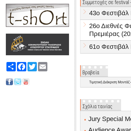
Συμμετοχές σε festival
43o Φεστιβάλ 
26ο Διεθνές 
Πρεμιέρας (20
61ο Φεστιβάλ
Share
Facebook
Twitter
Email
Βραβεία
Τιμητική Διάκριση Μοντάζ
Σχόλια ταινίας
Jury Special M
Audience Award