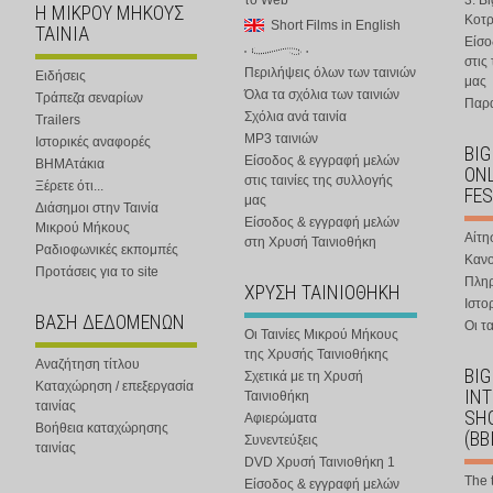
το Web
3. B
Η ΜΙΚΡΟΥ ΜΗΚΟΥΣ
Κοτ
Short Films in English
ΤΑΙΝΙΑ
Είσο
στις
Περιλήψεις όλων των ταινιών
Ειδήσεις
μας
Όλα τα σχόλια των ταινιών
Τράπεζα σεναρίων
Παρα
Σχόλια ανά ταινία
Trailers
MP3 ταινιών
Ιστορικές αναφορές
BIG
Είσοδος & εγγραφή μελών
ΒΗΜΑτάκια
ONL
στις ταινίες της συλλογής
Ξέρετε ότι...
FES
μας
Διάσημοι στην Ταινία
Είσοδος & εγγραφή μελών
Μικρού Μήκους
Αίτη
στη Χρυσή Ταινιοθήκη
Ραδιοφωνικές εκπομπές
Κανο
Προτάσεις για το site
Πλη
ΧΡΥΣΗ ΤΑΙΝΙΟΘΗΚΗ
Ιστο
ΒΑΣΗ ΔΕΔΟΜΕΝΩΝ
Οι τα
Οι Ταινίες Μικρού Μήκους
της Χρυσής Ταινιοθήκης
Αναζήτηση τίτλου
BIG
Σχετικά με τη Χρυσή
Καταχώρηση / επεξεργασία
IN
Ταινιοθήκη
ταινίας
SHO
Αφιερώματα
Βοήθεια καταχώρησης
(BB
Συνεντεύξεις
ταινίας
DVD Χρυσή Ταινιοθήκη 1
The 
Είσοδος & εγγραφή μελών