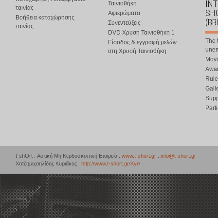
IN
Ταινιοθήκη
ταινίας
SHO
Αφιερώματα
Βοήθεια καταχώρησης
(BB
Συνεντεύξεις
ταινίας
DVD Χρυσή Ταινιοθήκη 1
The 
Είσοδος & εγγραφή μελών
une
στη Χρυσή Ταινιοθήκη
Movi
Awar
Rule
Gall
Supp
Part
t-shOrt : Αστική Μη Κερδοσκοπική Εταιρεία :
www.t-short.gr
:
info@t-short.gr
Χατζημιχαηλίδης Κυριάκος :
http://www.t-short.gr/Kyr/