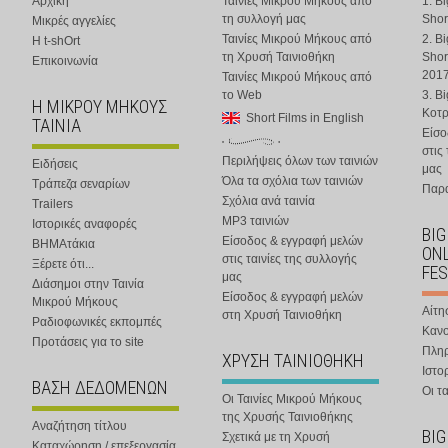
Αρχική
Ταινίες Μικρού Μήκους από
1. B
τη συλλογή μας
Shor
Μικρές αγγελίες
Ταινίες Μικρού Μήκους από
2. B
Η t-shOrt
τη Χρυσή Ταινιοθήκη
Shor
Επικοινωνία
201
Ταινίες Μικρού Μήκους από
το Web
3. B
Η ΜΙΚΡΟΥ ΜΗΚΟΥΣ
Κοτ
Short Films in English
ΤΑΙΝΙΑ
Είσο
στις
Περιλήψεις όλων των ταινιών
Ειδήσεις
μας
Όλα τα σχόλια των ταινιών
Τράπεζα σεναρίων
Παρα
Σχόλια ανά ταινία
Trailers
MP3 ταινιών
Ιστορικές αναφορές
BIG
Είσοδος & εγγραφή μελών
ΒΗΜΑτάκια
ONL
στις ταινίες της συλλογής
Ξέρετε ότι...
FES
μας
Διάσημοι στην Ταινία
Είσοδος & εγγραφή μελών
Μικρού Μήκους
Αίτη
στη Χρυσή Ταινιοθήκη
Ραδιοφωνικές εκπομπές
Κανο
Προτάσεις για το site
Πλη
ΧΡΥΣΗ ΤΑΙΝΙΟΘΗΚΗ
Ιστο
ΒΑΣΗ ΔΕΔΟΜΕΝΩΝ
Οι τα
Οι Ταινίες Μικρού Μήκους
της Χρυσής Ταινιοθήκης
Αναζήτηση τίτλου
BIG
Σχετικά με τη Χρυσή
Καταχώρηση / επεξεργασία