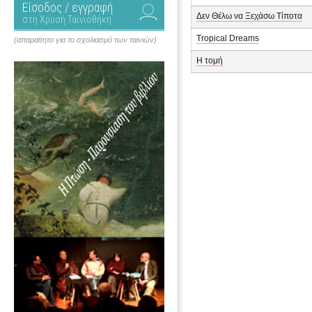
Είσοδος / εγγραφή
Δεν Θέλω να Ξεχάσω Τίποτα
στη Χρυσή Ταινιοθήκη
Tropical Dreams
(απαραίτητο για το σχολιασμό των ταινιών)
Η τομή