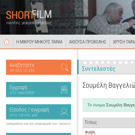
Η ΜΙΚΡΟΥ ΜΗΚΟΥΣ ΤΑΙΝΙΑ
ΑΙΘΟΥΣΑ ΠΡΟΒΟΛΗΣ
ΧΡΥΣΗ ΤΑΙΝ
Αναζητήστε
Συντελεστές
σε όλο το site
Σουμέλη Βαγγελι
Εγγραφή
στο newsletter
Το όνομα
Σουμέλη Βαγγε
Είσοδος / εγγραφή
στις ταινίες μας
Τίτλος
(απαραίτητο για την ψηφοφορία των ταινιών)
Φοίβη