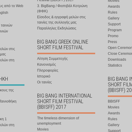
Festival (BBISFF) 2017
Movies
ους από το Web
3. BigBang / Φεστιβάλ Κοτρώνη
Awards
(ΦΦΚ)
Rules
nglish
Είσοδος & εγγραφή μελών στις
Gallery
ταινίες της συλλογής μας
Support
 ταινιών
Παραλληλες Εκδηλώσεις
Program
ινιών
Promo
BIG BANG GREEK ONLINE
Press
SHORT FILM FESTIVAL
Open Ceremo
ελών στις
Close Ceremo
 μας
Αίτηση Συμμετοχής
Downloads
μελών στη
Κανονισμός
Statistics
Πληροφορίες
Ιστορικό
ΘΗΚΗ
BIG BANG 
Οι ταινίες
SHORT FIL
(BBISFF) 2
ήκους της
BIG BANG INTERNATIONAL
SHORT FILM FESTIVAL
Ταινιοθήκη
BBISFF
(BBISFF) 2017
Movies
Awards
The timeless dimension of
κη 1
Rules
unemployment
μελών στη
Gallery
Movies
Support