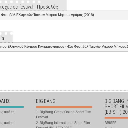
τοχές σε festival - Προβολές
 Φεστιβάλ Ελληνικών Ταινιών Μικρού Μήκους Δράμας (2018)
ία
ητρο Ελληνικού Κέντρου Κινηματογράφου - 41ο Φεστιβάλ Ταινιών Μικρού Μήκους 
ΟΛΗΣ
BIG BANG
BIG BANG 
SHORT FIL
(BBISFF) 2
υς από τη
1. BigBang Greek Online Short Film
Festival
υς από τη
2. BigBang International Short Film
BBISFF