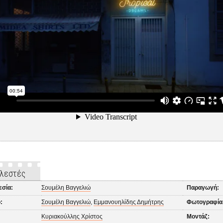
λεστές
εσία:
Σουμέλη Βαγγελιώ
Παραγωγή:
:
Σουμέλη Βαγγελιώ
,
Εμμανουηλίδης Δημήτρης
Φωτογραφία
Κυριακούλλης Χρίστος
Μοντάζ: