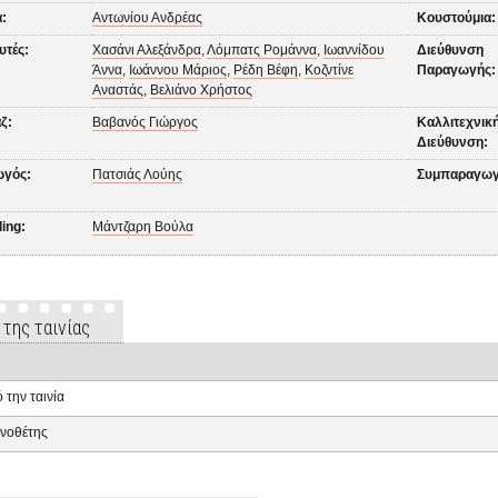
:
Αντωνίου Ανδρέας
Κουστούμια:
υτές:
Χασάνι Αλεξάνδρα
,
Λόμπατς Ρομάννα
,
Ιωαννίδου
Διεύθυνση
Άννα
,
Ιωάννου Μάριος
,
Ρέδη Βέφη
,
Κοζντίνε
Παραγωγής:
Αναστάς
,
Βελιάνο Χρήστος
ζ:
Βαβανός Γιώργος
Καλλιτεχνικ
Διεύθυνση:
γός:
Πατσιάς Λούης
Συμπαραγωγ
ling:
Μάντζαρη Βούλα
 της ταινίας
 την ταινία
νοθέτης