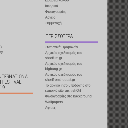
Βραβεία κοινού
Ιστορικό
Φωτογραφίες
Αρχείο
Συμμετοχή
ΠΕΡΙΣΣΟΤΕΡΑ
ny
Στατιστικά Προβολών
ny
Αρχικός σχεδιασμός του
shortfilm.gr
Αρχικός σχεδιασμός του
bigbang.gr
Αρχικός σχεδιασμός του
INTERNATIONAL
shortfromthepast.gr
M FESTIVAL
Το αρχικό intro υποδοχής στο
019
εταιρικό site της t-shOrt
Φωτογραφίες στο background
Wallpapers
Αφίσες