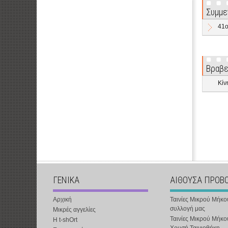
Συμμε
41o
Βραβε
Κίν
ΓΕΝΙΚΑ
ΑΙΘΟΥΣΑ ΠΡΟΒ
Αρχική
Ταινίες Μικρού Μήκο
συλλογή μας
Μικρές αγγελίες
Ταινίες Μικρού Μήκο
Η t-shOrt