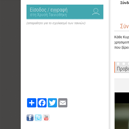
Σύνδ
Είσοδος / εγγραφή
στη Χρυσή Ταινιοθήκη
(απαραίτητο για το σχολιασμό των ταινιών)
Σύν
Κάθε Κυρι
χρησιμοπο
που ξέρει
Προβο
Share
Facebook
Twitter
Email