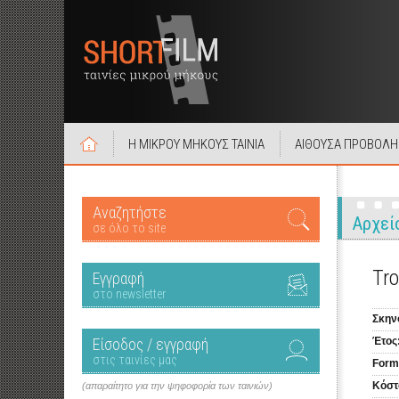
Η ΜΙΚΡΟΥ ΜΗΚΟΥΣ ΤΑΙΝΙΑ
ΑΙΘΟΥΣΑ ΠΡΟΒΟΛΗ
Αναζητήστε
Αρχεί
σε όλο το site
Tro
Εγγραφή
στο newsletter
Σκην
Είσοδος / εγγραφή
Έτος
στις ταινίες μας
Form
Κόστ
(απαραίτητο για την ψηφοφορία των ταινιών)