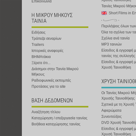
Χρυσή Ταινιοθήκη
Επικοινωνία
Ταινίες Μικρού Μήκ
Short Films in E
Η ΜΙΚΡΟΥ ΜΗΚΟΥΣ
ΤΑΙΝΙΑ
Περιλήψεις όλων των
Όλα τα σχόλια των τα
Ειδήσεις
Σχόλια ανά ταινία
Τράπεζα σεναρίων
MP3 ταινιών
Trailers
Είσοδος & εγγραφή μ
Ιστορικές αναφορές
ταινίες της συλλογής
ΒΗΜΑτάκια
Είσοδος & εγγραφή 
Ξέρετε ότι...
Χρυσή Ταινιοθήκη
Διάσημοι στην Ταινία Μικρού
Μήκους
ΧΡΥΣΗ ΤΑΙΝΙΟ
Ραδιοφωνικές εκπομπές
Προτάσεις για το site
Οι Ταινίες Μικρού Μ
Χρυσής Ταινιοθήκης
ΒΑΣΗ ΔΕΔΟΜΕΝΩΝ
Σχετικά με τη Χρυσή 
Αφιερώματα
Αναζήτηση τίτλου
Συνεντεύξεις
Καταχώρηση / επεξεργασία ταινίας
DVD Χρυσή Ταινιοθή
Βοήθεια καταχώρησης ταινίας
Είσοδος & εγγραφή 
Χρυσή Ταινιοθήκη