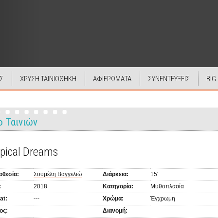
Σ
ΧΡΥΣΗ ΤΑΙΝΙΟΘΗΚΗ
ΑΦΙΕΡΩΜΑΤΑ
ΣΥΝΕΝΤΕΥΞΕΙΣ
BIG
ο Ταινιών
pical Dreams
οθεσία:
Σουμέλη Βαγγελιώ
Διάρκεια:
15'
:
2018
Κατηγορία:
Μυθοπλασία
at:
---
Χρώμα:
Έγχρωμη
ος:
Διανομή: