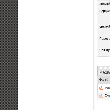
Σκηνικά
Ερμηνε
Μακιγιά
Παραγω
Hairsty
Media
Φωτό
Από
Σκη