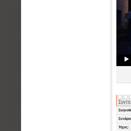
Συντε
Σκηνοθ
Σενάριο
Ήχος: