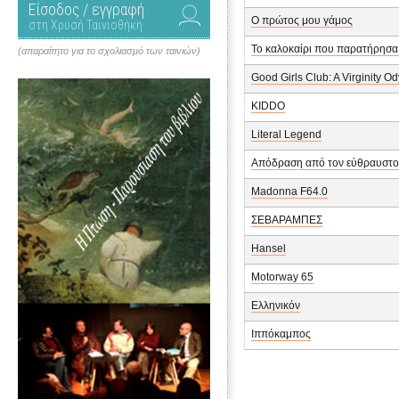
Είσοδος / εγγραφή
Ο πρώτος μου γάμος
στη Χρυσή Ταινιοθήκη
Το καλοκαίρι που παρατήρησα 
(απαραίτητο για το σχολιασμό των ταινιών)
Good Girls Club: A Virginity O
KIDDO
Literal Legend
Απόδραση από τον εύθραυστο
Madonna F64.0
ΣΕΒΑΡΑΜΠΕΣ
Hansel
Motorway 65
Ελληνικόν
Ιππόκαμπος