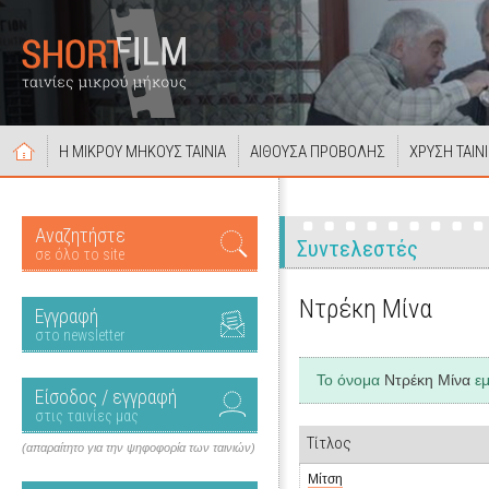
Η ΜΙΚΡΟΥ ΜΗΚΟΥΣ ΤΑΙΝΙΑ
ΑΙΘΟΥΣΑ ΠΡΟΒΟΛΗΣ
ΧΡΥΣΗ ΤΑΙΝ
Αναζητήστε
Συντελεστές
σε όλο το site
Ντρέκη Μίνα
Εγγραφή
στο newsletter
Το όνομα
Ντρέκη Μίνα
εμ
Είσοδος / εγγραφή
στις ταινίες μας
Τίτλος
(απαραίτητο για την ψηφοφορία των ταινιών)
Μίτση