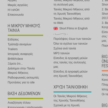
Αρχική
Ταινίες Μικρού Μήκους από
1. B
τη συλλογή μας
Shor
Μικρές αγγελίες
Ταινίες Μικρού Μήκους από
2. B
Η t-shOrt
τη Χρυσή Ταινιοθήκη
Shor
Επικοινωνία
201
Ταινίες Μικρού Μήκους από
το Web
3. B
Η ΜΙΚΡΟΥ ΜΗΚΟΥΣ
Κοτ
Short Films in English
ΤΑΙΝΙΑ
Είσο
στις
Περιλήψεις όλων των ταινιών
Ειδήσεις
μας
Όλα τα σχόλια των ταινιών
Τράπεζα σεναρίων
Παρα
Σχόλια ανά ταινία
Trailers
MP3 ταινιών
Ιστορικές αναφορές
BIG
Είσοδος & εγγραφή μελών
ΒΗΜΑτάκια
ONL
στις ταινίες της συλλογής
Ξέρετε ότι...
FES
μας
Διάσημοι στην Ταινία
Είσοδος & εγγραφή μελών
Μικρού Μήκους
Αίτη
στη Χρυσή Ταινιοθήκη
Ραδιοφωνικές εκπομπές
Κανο
Προτάσεις για το site
Πλη
ΧΡΥΣΗ ΤΑΙΝΙΟΘΗΚΗ
Ιστο
ΒΑΣΗ ΔΕΔΟΜΕΝΩΝ
Οι τα
Οι Ταινίες Μικρού Μήκους
της Χρυσής Ταινιοθήκης
Αναζήτηση τίτλου
BIG
Σχετικά με τη Χρυσή
Καταχώρηση / επεξεργασία