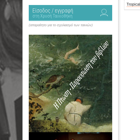
Tropica
Είσοδος / εγγραφή
στη Χρυσή Ταινιοθήκη
(απαραίτητο για το σχολιασμό των ταινιών)