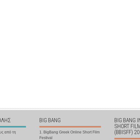
ΟΛΗΣ
BIG BANG
BIG BANG 
SHORT FIL
(BBISFF) 2
υς από τη
1. BigBang Greek Online Short Film
Festival