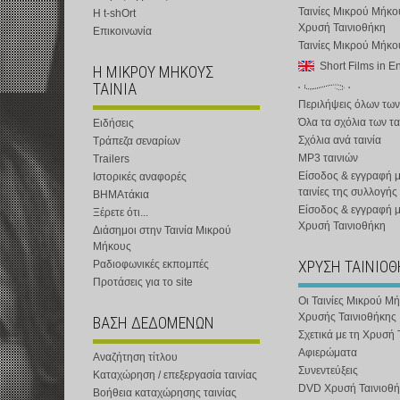
Ταινίες Μικρού Μήκο
Η t-shOrt
Χρυσή Ταινιοθήκη
Επικοινωνία
Ταινίες Μικρού Μήκ
Short Films in E
Η ΜΙΚΡΟΥ ΜΗΚΟΥΣ
ΤΑΙΝΙΑ
Περιλήψεις όλων των
Όλα τα σχόλια των τα
Ειδήσεις
Σχόλια ανά ταινία
Τράπεζα σεναρίων
MP3 ταινιών
Trailers
Είσοδος & εγγραφή μ
Ιστορικές αναφορές
ταινίες της συλλογής
ΒΗΜΑτάκια
Είσοδος & εγγραφή 
Ξέρετε ότι...
Χρυσή Ταινιοθήκη
Διάσημοι στην Ταινία Μικρού
Μήκους
ΧΡΥΣΗ ΤΑΙΝΙΟ
Ραδιοφωνικές εκπομπές
Προτάσεις για το site
Οι Ταινίες Μικρού Μ
Χρυσής Ταινιοθήκης
ΒΑΣΗ ΔΕΔΟΜΕΝΩΝ
Σχετικά με τη Χρυσή 
Αφιερώματα
Αναζήτηση τίτλου
Συνεντεύξεις
Καταχώρηση / επεξεργασία ταινίας
DVD Χρυσή Ταινιοθή
Βοήθεια καταχώρησης ταινίας