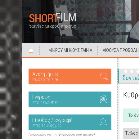
Η ΜΙΚΡΟΥ ΜΗΚΟΥΣ ΤΑΙΝΙΑ
ΑΙΘΟΥΣΑ ΠΡΟΒΟΛΗ
Αναζητήστε
Συντε
σε όλο το site
Κυθρ
Εγγραφή
στο newsletter
Το ό
Είσοδος / εγγραφή
στις ταινίες μας
Τίτλος
(απαραίτητο για την ψηφοφορία των ταινιών)