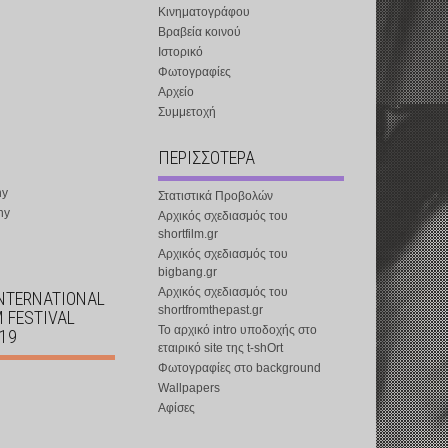
Κινηματογράφου
Βραβεία κοινού
Ιστορικό
Φωτογραφίες
Αρχείο
Συμμετοχή
ΠΕΡΙΣΣΟΤΕΡΑ
ny
Στατιστικά Προβολών
ny
Αρχικός σχεδιασμός του
shortfilm.gr
Αρχικός σχεδιασμός του
bigbang.gr
Αρχικός σχεδιασμός του
INTERNATIONAL
shortfromthepast.gr
M FESTIVAL
Το αρχικό intro υποδοχής στο
019
εταιρικό site της t-shOrt
Φωτογραφίες στο background
Wallpapers
Αφίσες