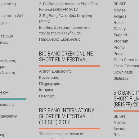
υς από τη
2. BigBang International Short Film
BBISFF
Festival (BBISFF) 2017
Movies
ους από το Web
3. BigBang / Φεστιβάλ Κοτρώνη
Awards
(ΦΦΚ)
Rules
nglish
Είσοδος & εγγραφή μελών στις
Gallery
ταινίες της συλλογής μας
Support
 ταινιών
Παραλληλες Εκδηλώσεις
Program
ινιών
Promo
BIG BANG GREEK ONLINE
Press
SHORT FILM FESTIVAL
Open Ceremo
ελών στις
Close Ceremo
 μας
Αίτηση Συμμετοχής
Downloads
μελών στη
Κανονισμός
Statistics
Πληροφορίες
Ιστορικό
ΘΗΚΗ
BIG BANG 
Οι ταινίες
SHORT FIL
(BBISFF) 2
ήκους της
BIG BANG INTERNATIONAL
SHORT FILM FESTIVAL
Ταινιοθήκη
BBISFF
(BBISFF) 2017
Movies
Awards
The timeless dimension of
κη 1
Rules