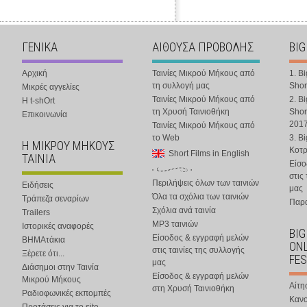
ΓΕΝΙΚΑ
ΑΙΘΟΥΣΑ ΠΡΟΒΟΛΗΣ
BIG
Αρχική
Ταινίες Μικρού Μήκους από
1. B
τη συλλογή μας
Shor
Μικρές αγγελίες
Ταινίες Μικρού Μήκους από
2. B
Η t-shOrt
τη Χρυσή Ταινιοθήκη
Shor
Επικοινωνία
201
Ταινίες Μικρού Μήκους από
το Web
3. B
Η ΜΙΚΡΟΥ ΜΗΚΟΥΣ
Κοτ
Short Films in English
ΤΑΙΝΙΑ
Είσο
στις
Περιλήψεις όλων των ταινιών
Ειδήσεις
μας
Όλα τα σχόλια των ταινιών
Τράπεζα σεναρίων
Παρα
Σχόλια ανά ταινία
Trailers
MP3 ταινιών
Ιστορικές αναφορές
BIG
Είσοδος & εγγραφή μελών
ΒΗΜΑτάκια
ONL
στις ταινίες της συλλογής
Ξέρετε ότι...
FES
μας
Διάσημοι στην Ταινία
Είσοδος & εγγραφή μελών
Μικρού Μήκους
Αίτη
στη Χρυσή Ταινιοθήκη
Ραδιοφωνικές εκπομπές
Κανο