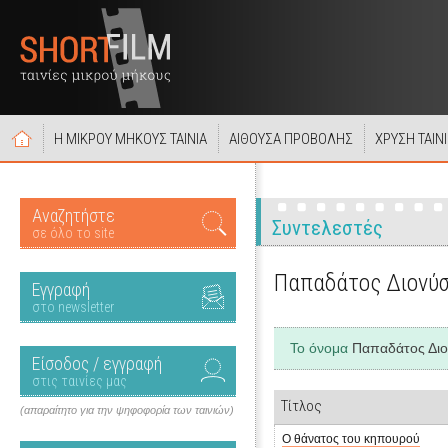
Η ΜΙΚΡΟΥ ΜΗΚΟΥΣ ΤΑΙΝΙΑ
ΑΙΘΟΥΣΑ ΠΡΟΒΟΛΗΣ
ΧΡΥΣΗ ΤΑΙΝ
Αναζητήστε
Συντελεστές
σε όλο το site
Παπαδάτος Διονύ
Εγγραφή
στο newsletter
Το όνομα
Παπαδάτος Δι
Είσοδος / εγγραφή
στις ταινίες μας
Τίτλος
(απαραίτητο για την ψηφοφορία των ταινιών)
Ο θάνατος του κηπουρού