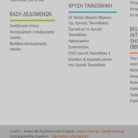
Προτάσεις για το site
Πλη
ΧΡΥΣΗ ΤΑΙΝΙΟΘΗΚΗ
Ιστο
ΒΑΣΗ ΔΕΔΟΜΕΝΩΝ
Οι τα
Οι Ταινίες Μικρού Μήκους
της Χρυσής Ταινιοθήκης
Αναζήτηση τίτλου
BIG
Σχετικά με τη Χρυσή
Καταχώρηση / επεξεργασία
IN
Ταινιοθήκη
ταινίας
SHO
Αφιερώματα
Βοήθεια καταχώρησης
(BB
Συνεντεύξεις
ταινίας
DVD Χρυσή Ταινιοθήκη 1
The 
Είσοδος & εγγραφή μελών
une
στη Χρυσή Ταινιοθήκη
Movi
Awar
Rule
Gall
Supp
Part
t-shOrt : Αστική Μη Κερδοσκοπική Εταιρεία :
www.t-short.gr
:
info@t-short.gr
Χατζημιχαηλίδης Κυριάκος :
http://www.t-short.gr/Kyr/