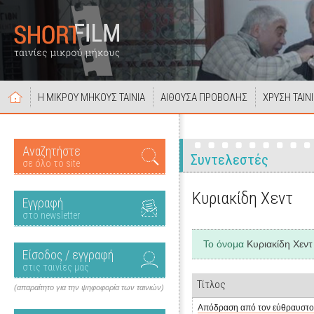
Η ΜΙΚΡΟΥ ΜΗΚΟΥΣ ΤΑΙΝΙΑ
ΑΙΘΟΥΣΑ ΠΡΟΒΟΛΗΣ
ΧΡΥΣΗ ΤΑΙΝ
Αναζητήστε
Συντελεστές
σε όλο το site
Κυριακίδη Χεντ
Εγγραφή
στο newsletter
Το όνομα
Κυριακίδη Χεντ
Είσοδος / εγγραφή
στις ταινίες μας
Τίτλος
(απαραίτητο για την ψηφοφορία των ταινιών)
Απόδραση από τον εύθραυστο