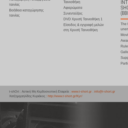
IN
Ταινιοθήκη
ταινίας
SHO
Αφιερώματα
Βοήθεια καταχώρησης
(BB
Συνεντεύξεις
ταινίας
DVD Χρυσή Ταινιοθήκη 1
The 
Είσοδος & εγγραφή μελών
une
στη Χρυσή Ταινιοθήκη
Movi
Awar
Rule
Gall
Supp
Part
t-shOrt : Αστική Μη Κερδοσκοπική Εταιρεία :
www.t-short.gr
:
info@t-short.gr
Χατζημιχαηλίδης Κυριάκος :
http://www.t-short.gr/Kyr/