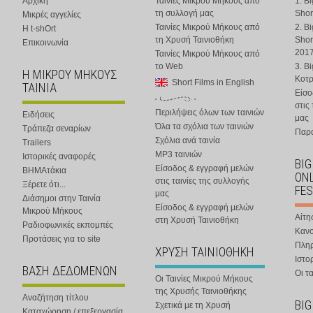
Αρχική
Ταινίες Μικρού Μήκους από
1. B
τη συλλογή μας
Shor
Μικρές αγγελίες
Ταινίες Μικρού Μήκους από
2. B
Η t-shOrt
τη Χρυσή Ταινιοθήκη
Shor
Επικοινωνία
201
Ταινίες Μικρού Μήκους από
το Web
3. B
Η ΜΙΚΡΟΥ ΜΗΚΟΥΣ
Κοτ
Short Films in English
ΤΑΙΝΙΑ
Είσο
στις
Περιλήψεις όλων των ταινιών
Ειδήσεις
μας
Όλα τα σχόλια των ταινιών
Τράπεζα σεναρίων
Παρα
Σχόλια ανά ταινία
Trailers
MP3 ταινιών
Ιστορικές αναφορές
BIG
Είσοδος & εγγραφή μελών
ΒΗΜΑτάκια
ONL
στις ταινίες της συλλογής
Ξέρετε ότι...
FES
μας
Διάσημοι στην Ταινία
Είσοδος & εγγραφή μελών
Μικρού Μήκους
Αίτη
στη Χρυσή Ταινιοθήκη
Ραδιοφωνικές εκπομπές
Κανο
Προτάσεις για το site
Πλη
ΧΡΥΣΗ ΤΑΙΝΙΟΘΗΚΗ
Ιστο
ΒΑΣΗ ΔΕΔΟΜΕΝΩΝ
Οι τα
Οι Ταινίες Μικρού Μήκους
της Χρυσής Ταινιοθήκης
Αναζήτηση τίτλου
BIG
Σχετικά με τη Χρυσή
Καταχώρηση / επεξεργασία