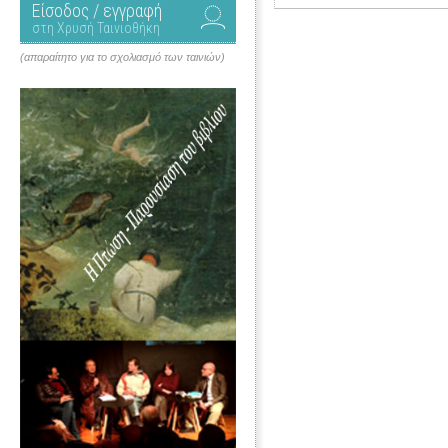
Είσοδος / εγγραφή
στη Χρυσή Ταινιοθήκη
(απαραίτητο για το σχολιασμό των ταινιών)