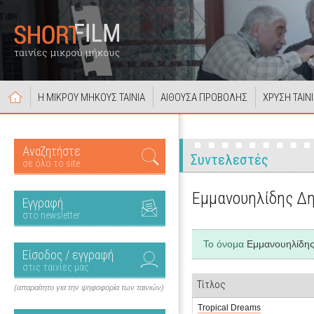
Η ΜΙΚΡΟΥ ΜΗΚΟΥΣ ΤΑΙΝΙΑ
ΑΙΘΟΥΣΑ ΠΡΟΒΟΛΗΣ
ΧΡΥΣΗ ΤΑΙΝ
Αναζητήστε
Συντελεστές
σε όλο το site
Εμμανουηλίδης Δ
Εγγραφή
στο newsletter
Το όνομα
Εμμανουηλίδης
Είσοδος / εγγραφή
στις ταινίες μας
Τίτλος
(απαραίτητο για την ψηφοφορία των ταινιών)
Tropical Dreams