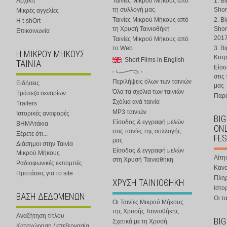
Αρχική
Ταινίες Μικρού Μήκους από
1. B
τη συλλογή μας
Shor
Μικρές αγγελίες
Ταινίες Μικρού Μήκους από
2. B
Η t-shOrt
τη Χρυσή Ταινιοθήκη
Shor
Επικοινωνία
201
Ταινίες Μικρού Μήκους από
το Web
3. B
Η ΜΙΚΡΟΥ ΜΗΚΟΥΣ
Κοτ
Short Films in English
ΤΑΙΝΙΑ
Είσο
στις
Περιλήψεις όλων των ταινιών
Ειδήσεις
μας
Όλα τα σχόλια των ταινιών
Τράπεζα σεναρίων
Παρα
Σχόλια ανά ταινία
Trailers
MP3 ταινιών
Ιστορικές αναφορές
BIG
Είσοδος & εγγραφή μελών
ΒΗΜΑτάκια
ONL
στις ταινίες της συλλογής
Ξέρετε ότι...
FES
μας
Διάσημοι στην Ταινία
Είσοδος & εγγραφή μελών
Μικρού Μήκους
Αίτη
στη Χρυσή Ταινιοθήκη
Ραδιοφωνικές εκπομπές
Κανο
Προτάσεις για το site
Πλη
ΧΡΥΣΗ ΤΑΙΝΙΟΘΗΚΗ
Ιστο
ΒΑΣΗ ΔΕΔΟΜΕΝΩΝ
Οι τα
Οι Ταινίες Μικρού Μήκους
της Χρυσής Ταινιοθήκης
Αναζήτηση τίτλου
BIG
Σχετικά με τη Χρυσή
Καταχώρηση / επεξεργασία