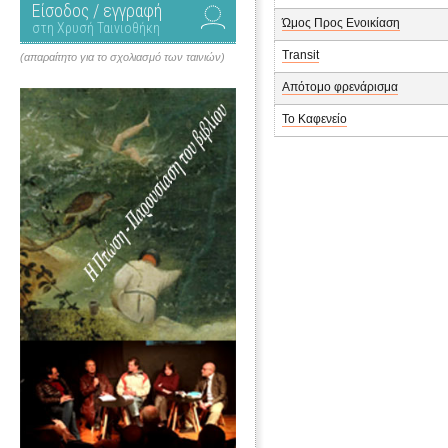
Είσοδος / εγγραφή
Ώμος Προς Ενοικίαση
στη Χρυσή Ταινιοθήκη
Transit
(απαραίτητο για το σχολιασμό των ταινιών)
Απότομο φρενάρισμα
Το Καφενείο