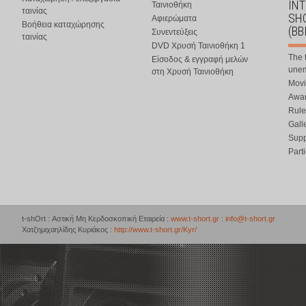
IN
Ταινιοθήκη
ταινίας
SHO
Αφιερώματα
Βοήθεια καταχώρησης
(BB
Συνεντεύξεις
ταινίας
DVD Χρυσή Ταινιοθήκη 1
The 
Είσοδος & εγγραφή μελών
une
στη Χρυσή Ταινιοθήκη
Movi
Awar
Rule
Gall
Supp
Part
t-shOrt : Αστική Μη Κερδοσκοπική Εταιρεία :
www.t-short.gr
:
info@t-short.gr
Χατζημιχαηλίδης Κυριάκος :
http://www.t-short.gr/Kyr/