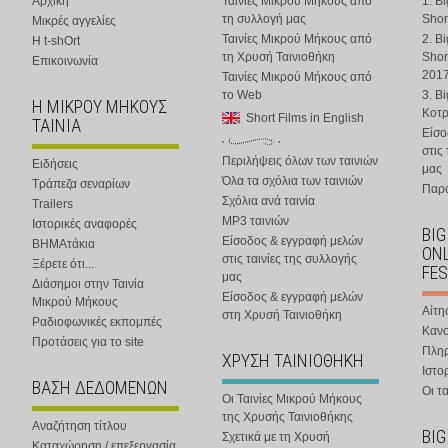
Αρχική
Ταινίες Μικρού Μήκους από
1. B
τη συλλογή μας
Shor
Μικρές αγγελίες
Ταινίες Μικρού Μήκους από
2. B
Η t-shOrt
τη Χρυσή Ταινιοθήκη
Shor
Επικοινωνία
201
Ταινίες Μικρού Μήκους από
το Web
3. B
Η ΜΙΚΡΟΥ ΜΗΚΟΥΣ
Κοτ
Short Films in English
ΤΑΙΝΙΑ
Είσο
στις
Περιλήψεις όλων των ταινιών
Ειδήσεις
μας
Όλα τα σχόλια των ταινιών
Τράπεζα σεναρίων
Παρα
Σχόλια ανά ταινία
Trailers
MP3 ταινιών
Ιστορικές αναφορές
BIG
Είσοδος & εγγραφή μελών
ΒΗΜΑτάκια
ONL
στις ταινίες της συλλογής
Ξέρετε ότι...
FES
μας
Διάσημοι στην Ταινία
Είσοδος & εγγραφή μελών
Μικρού Μήκους
Αίτη
στη Χρυσή Ταινιοθήκη
Ραδιοφωνικές εκπομπές
Κανο
Προτάσεις για το site
Πλη
ΧΡΥΣΗ ΤΑΙΝΙΟΘΗΚΗ
Ιστο
ΒΑΣΗ ΔΕΔΟΜΕΝΩΝ
Οι τα
Οι Ταινίες Μικρού Μήκους
της Χρυσής Ταινιοθήκης
Αναζήτηση τίτλου
BIG
Σχετικά με τη Χρυσή
Καταχώρηση / επεξεργασία