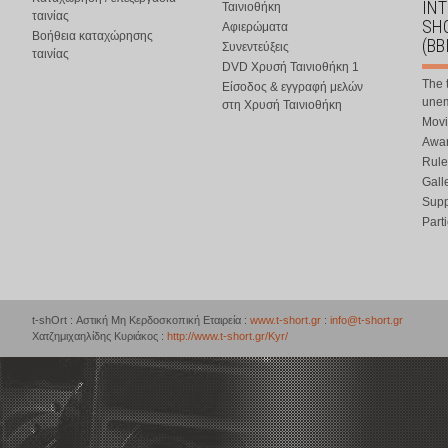
IN
Ταινιοθήκη
ταινίας
SHO
Αφιερώματα
Βοήθεια καταχώρησης
(BB
Συνεντεύξεις
ταινίας
DVD Χρυσή Ταινιοθήκη 1
The 
Είσοδος & εγγραφή μελών
une
στη Χρυσή Ταινιοθήκη
Movi
Awar
Rule
Gall
Supp
Part
t-shOrt : Αστική Μη Κερδοσκοπική Εταιρεία :
www.t-short.gr
:
info@t-short.gr
Χατζημιχαηλίδης Κυριάκος :
http://www.t-short.gr/Kyr/