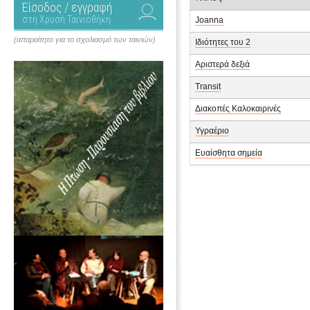
Είσοδος / εγγραφή
στη Χρυσή Ταινιοθήκη
Joanna
(απαραίτητο για το σχολιασμό των ταινιών)
Ιδιότητες του 2
Αριστερά δεξιά
Transit
Διακοπές Καλοκαιρινές
Υγραέριο
Ευαίσθητα σημεία