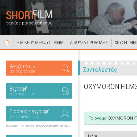
Η ΜΙΚΡΟΥ ΜΗΚΟΥΣ ΤΑΙΝΙΑ
ΑΙΘΟΥΣΑ ΠΡΟΒΟΛΗΣ
ΧΡΥΣΗ ΤΑΙΝ
Αναζητήστε
Συντελεστές
σε όλο το site
OXYMORON FILM
Εγγραφή
στο newsletter
Είσοδος / εγγραφή
στις ταινίες μας
Το όνομα
OXYMORON F
(απαραίτητο για την ψηφοφορία των ταινιών)
Τίτλος