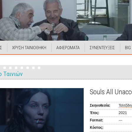
Σ
ΧΡΥΣΗ ΤΑΙΝΙΟΘΗΚΗ
ΑΦΙΕΡΩΜΑΤΑ
ΣΥΝΕΝΤΕΥΞΕΙΣ
BIG
ο Ταινιών
Souls All Unac
Σκηνοθεσία:
Τελτζίδ
Έτος:
2021
Format:
---
Κόστος: