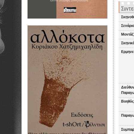
Συντε
Σκηνοθ
Σενάριο
Μοντάζ
Σκηνικά
Ερμηνε
Διεύθυ
Παραγω
Βοηθός
Παραγω
Συμπαρ