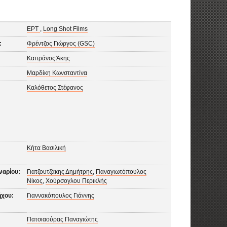
ΕΡΤ
,
Long Shot Films
:
Φρέντζος Γιώργος (GSC)
Καπράνος Άκης
Μαρδίκη Κωνσταντίνα
Καλόθετος Στέφανος
Κήτα Βασιλική
ναρίου:
Γιατζουτζάκης Δημήτρης
,
Παναγιωτόπουλος
Νίκος
,
Χούρσογλου Περικλής
ήχου:
Γιαννακόπουλος Γιάννης
Πατσιαούρας Παναγιώτης