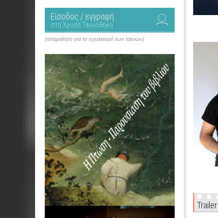
Είσοδος / εγγραφή
στη Χρυσή Ταινιοθήκη
(απαραίτητο για το σχολιασμό των ταινιών)
Trailer