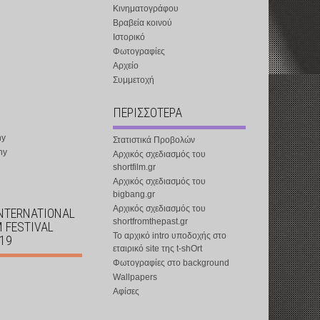
Κινηματογράφου
Βραβεία κοινού
Ιστορικό
Φωτογραφίες
Αρχείο
Συμμετοχή
ΠΕΡΙΣΣΟΤΕΡΑ
ny
Στατιστικά Προβολών
ny
Αρχικός σχεδιασμός του
shortfilm.gr
Αρχικός σχεδιασμός του
bigbang.gr
Αρχικός σχεδιασμός του
INTERNATIONAL
shortfromthepast.gr
M FESTIVAL
Το αρχικό intro υποδοχής στο
019
εταιρικό site της t-shOrt
Φωτογραφίες στο background
Wallpapers
Αφίσες