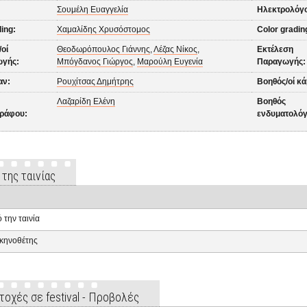
Σουμέλη Ευαγγελία
Ηλεκτρολόγ
ling:
Χαμαλίδης Χρυσόστομος
Color gradin
οί
Θεοδωρόπουλος Γιάννης
,
Λέζας Νίκος
,
Εκτέλεση
γής:
Μπόγδανος Γιώργος
,
Μαρούλη Ευγενία
Παραγωγής:
αν:
Ρουχίτσας Δημήτρης
Βοηθός/οί κ
Λαζαρίδη Ελένη
Βοηθός
ράφου:
ενδυματολόγ
 της ταινίας
 την ταινία
κηνοθέτης
τοχές σε festival - Προβολές