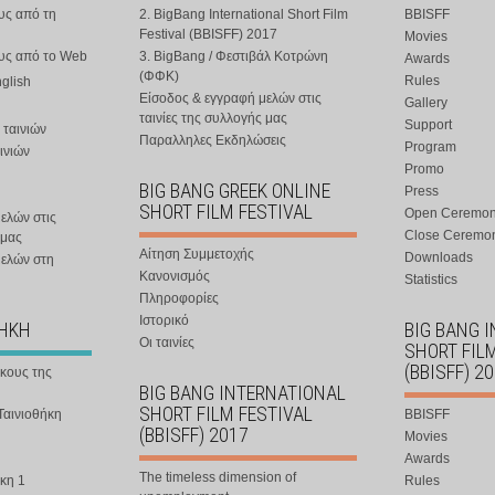
υς από τη
2. BigBang International Short Film
BBISFF
Festival (BBISFF) 2017
Movies
ους από το Web
3. BigBang / Φεστιβάλ Κοτρώνη
Awards
(ΦΦΚ)
Rules
nglish
Είσοδος & εγγραφή μελών στις
Gallery
ταινίες της συλλογής μας
Support
 ταινιών
Παραλληλες Εκδηλώσεις
Program
ινιών
Promo
BIG BANG GREEK ONLINE
Press
SHORT FILM FESTIVAL
Open Ceremo
ελών στις
Close Ceremo
 μας
Αίτηση Συμμετοχής
Downloads
μελών στη
Κανονισμός
Statistics
Πληροφορίες
Ιστορικό
ΘΗΚΗ
BIG BANG 
Οι ταινίες
SHORT FIL
(BBISFF) 2
ήκους της
BIG BANG INTERNATIONAL
SHORT FILM FESTIVAL
Ταινιοθήκη
BBISFF
(BBISFF) 2017
Movies
Awards
The timeless dimension of
κη 1
Rules