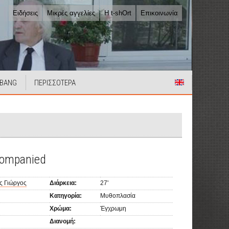
Ειδήσεις
Μικρές αγγελίες
Η t-shOrt
Επικοινωνία
 BANG
ΠΕΡΙΣΣΟΤΕΡΑ
companied
ης Γιώργος
Διάρκεια:
27'
Κατηγορία:
Μυθοπλασία
Χρώμα:
Έγχρωμη
Διανομή: