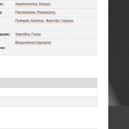
ος:
Αγγελόπουλος Σπύρος
g:
Πατσιαούρας Παναγιώτης
Πυθαράς Χρήστος
,
Φρέντζος Γιώργος
άμερας:
Χαριτίδης Γιούρι
Βλαχογιάννη Λαμπρίνα
ου: