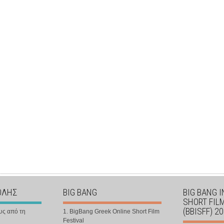
ΟΛΗΣ
BIG BANG
BIG BANG 
SHORT FIL
(BBISFF) 2
υς από τη
1. BigBang Greek Online Short Film
Festival