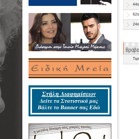
44o
62ο
24ο
Βραβε
Τιμ