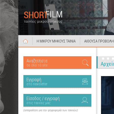
Η ΜΙΚΡΟΥ ΜΗΚΟΥΣ ΤΑΙΝΙΑ
ΑΙΘΟΥΣΑ ΠΡΟΒΟΛΗ
Αναζητήστε
Αρχεί
σε όλο το site
Εγγραφή
στο newsletter
Είσοδος / εγγραφή
στις ταινίες μας
(απαραίτητο για την ψηφοφορία των ταινιών)