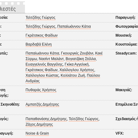
λεστές
εσία:
Τελτζίδης Γιώργος
Παραγωγή:
:
Τελτζίδης Γιώργος
,
Παπαϊωάννου Κάτια
Φωτογραφία
:
Γκρέτσικος Φαίδων
Μουσική:
:
Βαρδαβά Ελένη
Κουστούμια:
υτές:
Παπαϊωάννου Κάτια
,
Γκουιργκίς Ζουβάνι
,
Κεκέ
Steadycam:
Σύρμω
,
Νασίντ Μαλάντ
,
Βογιατζάκη Στέλλα
,
Ευαγγελινός Βαγγέλης
,
Γκίκα Αγγελική
,
Γκρέτσικος Φαίδων
,
Χαλίλογλου Χρήστος
,
Χαλίλογλου Κώστας
,
Κολλάτου Ζωή
,
Παύλου
Ανδρέας
νση
Πυθαράς Χρήστος
Μακιγιάζ:
γής:
 Σκηνοθέτη:
Αμπατζής Δημήτρης
Επιμέλεια Σε
γός:
Παπαθανάσης Δημήτρης
,
Τελτζίδης Γιώργος
,
Σχεδιασμός 
Ζάχος Δημήτρης
αγωγή:
Noise & Grain
VFX: