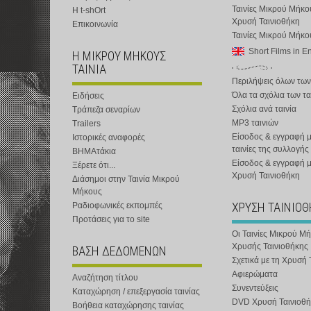
Ταινίες Μικρού Μήκο
Η t-shOrt
Χρυσή Ταινιοθήκη
Επικοινωνία
Ταινίες Μικρού Μήκ
Short Films in E
Η ΜΙΚΡΟΥ ΜΗΚΟΥΣ
ΤΑΙΝΙΑ
Περιλήψεις όλων των
Όλα τα σχόλια των τα
Ειδήσεις
Σχόλια ανά ταινία
Τράπεζα σεναρίων
MP3 ταινιών
Trailers
Είσοδος & εγγραφή μ
Ιστορικές αναφορές
ταινίες της συλλογής
ΒΗΜΑτάκια
Είσοδος & εγγραφή 
Ξέρετε ότι...
Χρυσή Ταινιοθήκη
Διάσημοι στην Ταινία Μικρού
Μήκους
ΧΡΥΣΗ ΤΑΙΝΙΟ
Ραδιοφωνικές εκπομπές
Προτάσεις για το site
Οι Ταινίες Μικρού Μ
Χρυσής Ταινιοθήκης
ΒΑΣΗ ΔΕΔΟΜΕΝΩΝ
Σχετικά με τη Χρυσή 
Αφιερώματα
Αναζήτηση τίτλου
Συνεντεύξεις
Καταχώρηση / επεξεργασία ταινίας
DVD Χρυσή Ταινιοθή
Βοήθεια καταχώρησης ταινίας