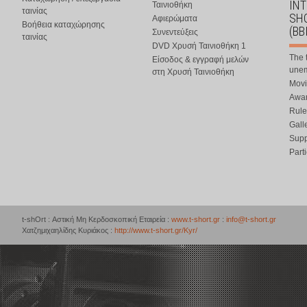
IN
Ταινιοθήκη
ταινίας
SHO
Αφιερώματα
Βοήθεια καταχώρησης
(BB
Συνεντεύξεις
ταινίας
DVD Χρυσή Ταινιοθήκη 1
The 
Είσοδος & εγγραφή μελών
une
στη Χρυσή Ταινιοθήκη
Movi
Awar
Rule
Gall
Supp
Part
t-shOrt : Αστική Μη Κερδοσκοπική Εταιρεία :
www.t-short.gr
:
info@t-short.gr
Χατζημιχαηλίδης Κυριάκος :
http://www.t-short.gr/Kyr/