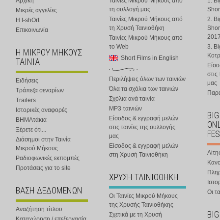
Αρχική
Ταινίες Μικρού Μήκους από
1. B
τη συλλογή μας
Shor
Μικρές αγγελίες
Ταινίες Μικρού Μήκους από
2. B
Η t-shOrt
τη Χρυσή Ταινιοθήκη
Shor
Επικοινωνία
201
Ταινίες Μικρού Μήκους από
το Web
3. B
Η ΜΙΚΡΟΥ ΜΗΚΟΥΣ
Κοτ
Short Films in English
ΤΑΙΝΙΑ
Είσο
στις
Περιλήψεις όλων των ταινιών
Ειδήσεις
μας
Όλα τα σχόλια των ταινιών
Τράπεζα σεναρίων
Παρα
Σχόλια ανά ταινία
Trailers
MP3 ταινιών
Ιστορικές αναφορές
BIG
Είσοδος & εγγραφή μελών
ΒΗΜΑτάκια
ONL
στις ταινίες της συλλογής
Ξέρετε ότι...
FES
μας
Διάσημοι στην Ταινία
Είσοδος & εγγραφή μελών
Μικρού Μήκους
Αίτη
στη Χρυσή Ταινιοθήκη
Ραδιοφωνικές εκπομπές
Κανο
Προτάσεις για το site
Πλη
ΧΡΥΣΗ ΤΑΙΝΙΟΘΗΚΗ
Ιστο
ΒΑΣΗ ΔΕΔΟΜΕΝΩΝ
Οι τα
Οι Ταινίες Μικρού Μήκους
της Χρυσής Ταινιοθήκης
Αναζήτηση τίτλου
BIG
Σχετικά με τη Χρυσή
Καταχώρηση / επεξεργασία