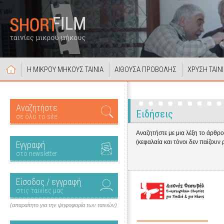
Η ΜΙΚΡΟΥ ΜΗΚΟΥΣ ΤΑΙΝΙΑ
ΑΙΘΟΥΣΑ ΠΡΟΒΟΛΗΣ
ΧΡΥΣΗ ΤΑΙΝ
Αναζητήστε
Ειδήσεις
σε όλο το site
Αναζητήστε με μια λέξη το άρθρ
(κεφαλαία και τόνοι δεν παίζουν 
Εγγραφή
στο newsletter
Είσοδος / εγγραφή
στις ταινίες μας
(απαραίτητο για την ψηφοφορία των ταινιών)