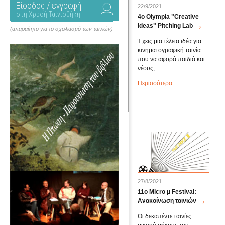
Είσοδος / εγγραφή
22/9/2021
στη Χρυσή Ταινιοθήκη
4ο Olympia "Creative
Ideas" Pitching Lab
(απαραίτητο για το σχολιασμό των ταινιών)
Έχεις μια τέλεια ιδέα για
κινηματογραφική ταινία
που να αφορά παιδιά και
νέους; ...
Περισσότερα
27/8/2021
11o Micro μ Festival:
Ανακοίνωση ταινιών
Οι δεκαπέντε ταινίες