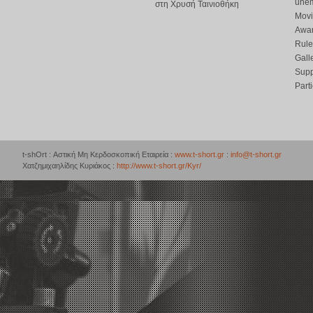
une
στη Χρυσή Ταινιοθήκη
Movi
Awar
Rule
Gall
Supp
Part
t-shOrt : Αστική Μη Κερδοσκοπική Εταιρεία :
www.t-short.gr
:
info@t-short.gr
Χατζημιχαηλίδης Κυριάκος :
http://www.t-short.gr/Kyr/