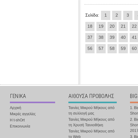
Σελίδα:
1
2
3
18
19
20
21
22
37
38
39
40
41
56
57
58
59
60
ΓΕΝΙΚΑ
ΑΙΘΟΥΣΑ ΠΡΟΒΟΛΗΣ
BIG
Αρχική
Ταινίες Μικρού Μήκους από
1. B
τη συλλογή μας
Shor
Μικρές αγγελίες
Ταινίες Μικρού Μήκους από
2. B
Η t-shOrt
τη Χρυσή Ταινιοθήκη
Shor
Επικοινωνία
201
Ταινίες Μικρού Μήκους από
το Web
3. B