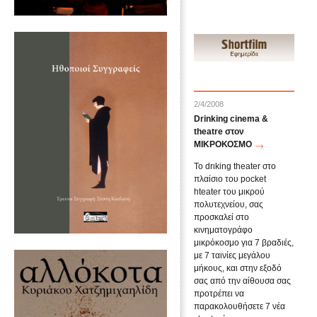
2/4/2008
Drinking cinema &
theatre στον
ΜΙΚΡΟΚΟΣΜΟ
Το drιking theater στο
πλαίσιο του pocket
hteater του μικρού
πολυτεχνείου, σας
προσκαλεί στο
κινηματογράφο
μικρόκοσμο για 7 βραδιές,
με 7 ταινίες μεγάλου
μήκους, και στην εξοδό
σας από την αίθουσα σας
προτρέπει να
παρακολουθήσετε 7 νέα