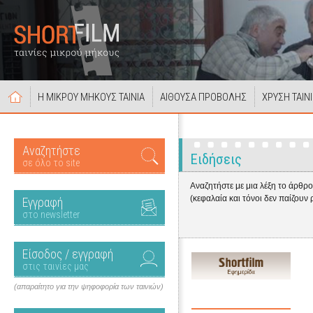
Η ΜΙΚΡΟΥ ΜΗΚΟΥΣ ΤΑΙΝΙΑ
ΑΙΘΟΥΣΑ ΠΡΟΒΟΛΗΣ
ΧΡΥΣΗ ΤΑΙΝ
Αναζητήστε
Ειδήσεις
σε όλο το site
Αναζητήστε με μια λέξη το άρθρ
(κεφαλαία και τόνοι δεν παίζουν 
Εγγραφή
στο newsletter
Είσοδος / εγγραφή
στις ταινίες μας
(απαραίτητο για την ψηφοφορία των ταινιών)