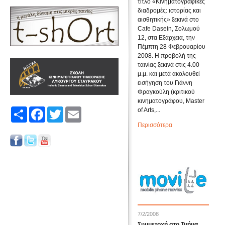
τίτλο «Κινηματογραφικές
διαδρομές: ιστορίας και
αισθητικής» ξεκινά στο
Cafe Dasein, Σολωμού
12, στα Εξάρχεια, την
Πέμπτη 28 Φεβρουαρίου
2008. Η προβολή της
ταινίας ξεκινά στις 4.00
μ.μ. και μετά ακολουθεί
εισήγηση του Γιάννη
Φραγκούλη (κριτικού
κινηματογράφου, Master
of Arts,...
Share
Facebook
Twitter
Email
Περισσότερα
7/2/2008
Συμμετοχή στο Τμήμα