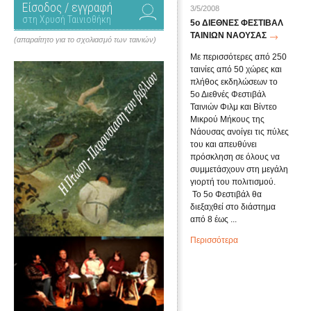
Είσοδος / εγγραφή
3/5/2008
στη Χρυσή Ταινιοθήκη
5ο ΔΙΕΘΝΕΣ ΦΕΣΤΙΒΑΛ
ΤΑΙΝΙΩΝ ΝΑΟΥΣΑΣ
(απαραίτητο για το σχολιασμό των ταινιών)
Με περισσότερες από 250
ταινίες από 50 χώρες και
πλήθος εκδηλώσεων το
5ο Διεθνές Φεστιβάλ
Ταινιών Φιλμ και Βίντεο
Μικρού Μήκους της
Νάουσας ανοίγει τις πύλες
του και απευθύνει
πρόσκληση σε όλους να
συμμετάσχουν στη μεγάλη
γιορτή του πολιτισμού.
Το 5ο Φεστιβάλ θα
διεξαχθεί στο διάστημα
από 8 έως ...
Περισσότερα