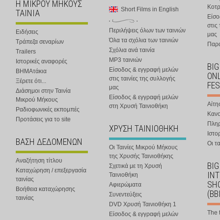
Η ΜΙΚΡΟΥ ΜΗΚΟΥΣ
Κοτ
Short Films in English
ΤΑΙΝΙΑ
Είσο
στις
Περιλήψεις όλων των ταινιών
Ειδήσεις
μας
Όλα τα σχόλια των ταινιών
Τράπεζα σεναρίων
Παρα
Σχόλια ανά ταινία
Trailers
MP3 ταινιών
Ιστορικές αναφορές
BIG
Είσοδος & εγγραφή μελών
ΒΗΜΑτάκια
ONL
στις ταινίες της συλλογής
Ξέρετε ότι...
FES
μας
Διάσημοι στην Ταινία
Είσοδος & εγγραφή μελών
Μικρού Μήκους
Αίτη
στη Χρυσή Ταινιοθήκη
Ραδιοφωνικές εκπομπές
Κανο
Προτάσεις για το site
Πλη
ΧΡΥΣΗ ΤΑΙΝΙΟΘΗΚΗ
Ιστο
ΒΑΣΗ ΔΕΔΟΜΕΝΩΝ
Οι τα
Οι Ταινίες Μικρού Μήκους
της Χρυσής Ταινιοθήκης
Αναζήτηση τίτλου
BIG
Σχετικά με τη Χρυσή
Καταχώρηση / επεξεργασία
IN
Ταινιοθήκη
ταινίας
SHO
Αφιερώματα
Βοήθεια καταχώρησης
(BB
Συνεντεύξεις
ταινίας
DVD Χρυσή Ταινιοθήκη 1
The 
Είσοδος & εγγραφή μελών