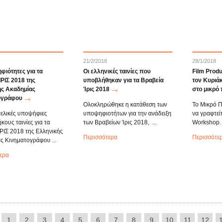
21/2/2018
28/1/2018
φιότητες για τα
Οι ελληνικές ταινίες που
Film Prod
ΙΡΙΣ 2018 της
υποβλήθηκαν για τα Βραβεία
τον Κυριά
ής Ακαδημίας
Ίρις 2018
στο μικρό
ογράφου
Ολοκληρώθηκε η κατάθεση των
Το Μικρό Π
τελικές υποψήφιες
υποψηφιοτήτων για την ανάδειξη
να γραφτεί
κους ταινίες για τα
των Βραβείων Ίρις 2018, ...
Workshop. .
ΙΡΙΣ 2018 της Ελληνικής
Περισσότερα
Περισσότε
ς Κινηματογράφου ...
ερα
1
2
3
4
5
6
7
8
9
10
11
12