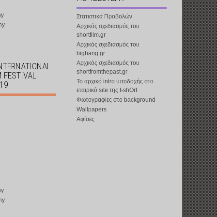
ny
Στατιστικά Προβολών
ny
Αρχικός σχεδιασμός του
shortfilm.gr
Αρχικός σχεδιασμός του
bigbang.gr
Αρχικός σχεδιασμός του
INTERNATIONAL
shortfromthepast.gr
M FESTIVAL
Το αρχικό intro υποδοχής στο
019
εταιρικό site της t-shOrt
Φωτογραφίες στο background
Wallpapers
Αφίσες
ny
ny