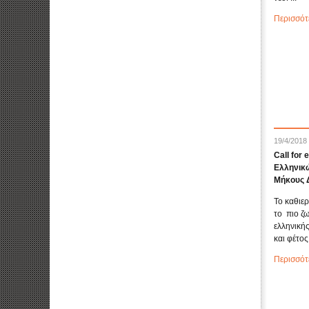
Περισσότ
19/4/2018
Call for 
Ελληνικώ
Μήκους 
Το καθιε
το πιο ζ
ελληνικής
και φέτος 
Περισσότ