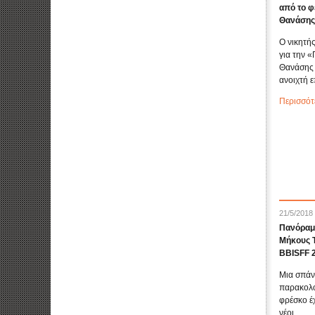
από το φ
Θανάσης
Ο νικητή
για την 
Θανάσης 
ανοιχτή ε
Περισσότ
21/5/2018
Πανόραμ
Μήκους Τ
BBISFF 
Μια σπάν
παρακολο
φρέσκο έχ
νέοι ...