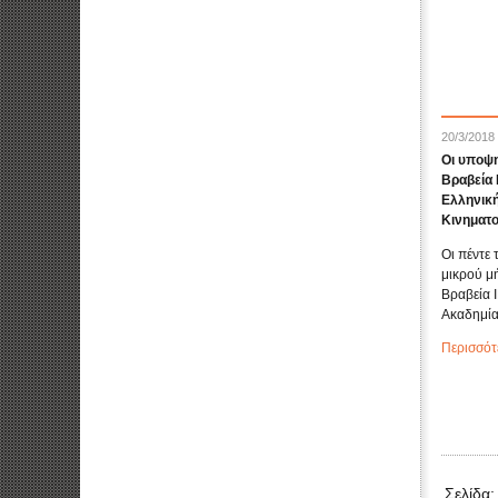
20/3/2018
Οι υποψη
Βραβεία 
Ελληνικ
Κινηματ
Οι πέντε 
μικρού μή
Βραβεία 
Ακαδημία
Περισσότ
Σελίδα: