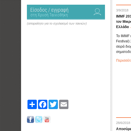
Είσοδος / εγγραφή
3/9/2018
στη Χρυσή Ταινιοθήκη
IMMF 201
τον Μικρ
(απαραίτητο για το σχολιασμό των ταινιών)
Ελλάδα
Το IMMF (
Festival)
σειρά δι
σηματοδοτ
Περισσότ
Share
Facebook
Twitter
Email
28/6/2018
Αποσύρει