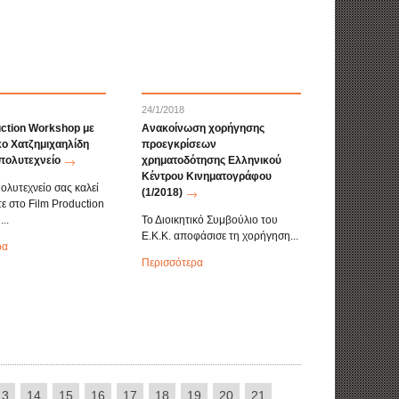
24/1/2018
uction Workshop με
Ανακοίνωση χορήγησης
κο Χατζημιχαηλίδη
προεγκρίσεων
 πολυτεχνείο
χρηματοδότησης Ελληνικού
Κέντρου Κινηματογράφου
ολυτεχνείο σας καλεί
(1/2018)
τε στο Film Production
..
Το Διοικητικό Συμβούλιο του
Ε.Κ.Κ. αποφάσισε τη χορήγηση...
ρα
Περισσότερα
13
14
15
16
17
18
19
20
21