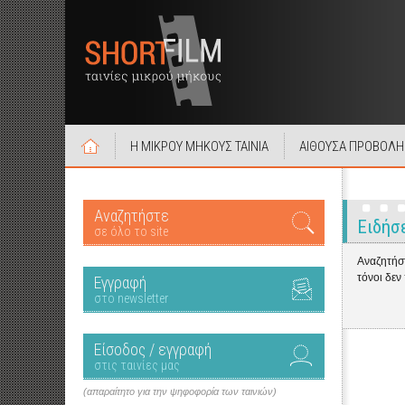
Η ΜΙΚΡΟΥ ΜΗΚΟΥΣ ΤΑΙΝΙΑ
ΑΙΘΟΥΣΑ ΠΡΟΒΟΛΗ
Αναζητήστε
Ειδήσ
σε όλο το site
Αναζητήστ
τόνοι δεν
Εγγραφή
στο newsletter
Είσοδος / εγγραφή
στις ταινίες μας
(απαραίτητο για την ψηφοφορία των ταινιών)