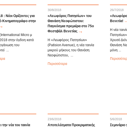
30/8/2018
26/7/2018
8 : Νέοι Ορίζοντες για
«Λεωφόρος Πατησίων» του
«Λεωφόρο
ό Κινηματογράφο στην
Θανάση Νεοφώτιστου:
Βενετία!
Παγκόσμια πρεμιέρα στο 75ο
Η νέα ταιν
Φεστιβάλ Βενετίας
International Micro μ
Πατησίων»
 2018 στην όγδοη κατά
Η «Λεωφόρος Πατησίων»
Χρυσό Διό
οργάνωση του
(Patision Avenue), η νέα ταινία
Θανάση Νεο
εί ...
μικρού μήκους του Θανάση
μόνη ...
Νεοφώτιστου, ...
ερα
Περισσότε
Περισσότερα
23/6/2018
5/6/2018
 την νέα του ταινία
Αποτελέσματα Προκριματικής
Σεμινάριο 