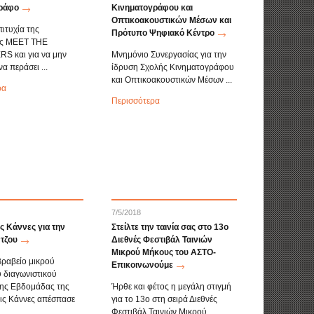
ράφο
Κινηματογράφου και
Οπτικοακουστικών Μέσων και
πιτυχία της
Πρότυπο Ψηφιακό Κέντρο
ης MEET THE
 και για να μην
Μνημόνιο Συνεργασίας για την
α περάσει ...
ίδρυση Σχολής Κινηματογράφου
και Οπτικοακουστικών Μέσων ...
ρα
Περισσότερα
7/5/2018
ς Κάννες για την
Στείλτε την ταινία σας στο 13ο
ντζου
Διεθνές Φεστιβάλ Ταινιών
Μικρού Μήκους του ΑΣΤΟ-
ραβείο μικρού
Επικοινωνούμε
 διαγωνιστικού
της Εβδομάδας της
Ήρθε και φέτος η μεγάλη στιγμή
τις Κάννες απέσπασε
για το 13ο στη σειρά Διεθνές
Φεστιβάλ Ταινιών Μικρού