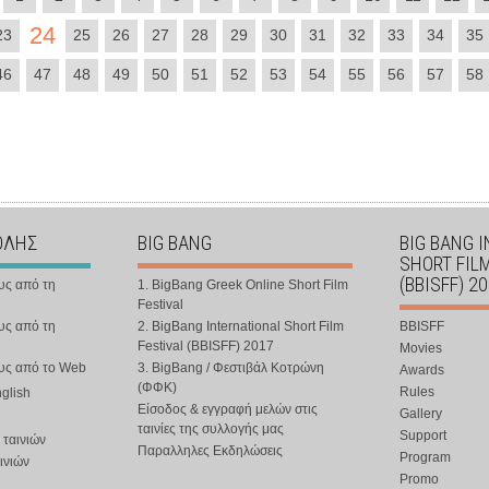
24
23
25
26
27
28
29
30
31
32
33
34
35
46
47
48
49
50
51
52
53
54
55
56
57
58
ΟΛΗΣ
BIG BANG
BIG BANG 
SHORT FIL
(BBISFF) 2
υς από τη
1. BigBang Greek Online Short Film
Festival
υς από τη
2. BigBang International Short Film
BBISFF
Festival (BBISFF) 2017
Movies
ους από το Web
3. BigBang / Φεστιβάλ Κοτρώνη
Awards
(ΦΦΚ)
Rules
nglish
Είσοδος & εγγραφή μελών στις
Gallery
ταινίες της συλλογής μας
Support
 ταινιών
Παραλληλες Εκδηλώσεις
Program
ινιών
Promo