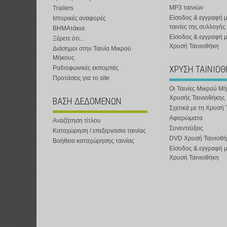
MP3 ταινιών
Trailers
Είσοδος & εγγραφή μ
Ιστορικές αναφορές
ταινίες της συλλογής
ΒΗΜΑτάκια
Είσοδος & εγγραφή 
Ξέρετε ότι...
Χρυσή Ταινιοθήκη
Διάσημοι στην Ταινία Μικρού
Μήκους
ΧΡΥΣΗ ΤΑΙΝΙΟ
Ραδιοφωνικές εκπομπές
Προτάσεις για το site
Οι Ταινίες Μικρού Μ
Χρυσής Ταινιοθήκης
ΒΑΣΗ ΔΕΔΟΜΕΝΩΝ
Σχετικά με τη Χρυσή 
Αφιερώματα
Αναζήτηση τίτλου
Συνεντεύξεις
Καταχώρηση / επεξεργασία ταινίας
DVD Χρυσή Ταινιοθή
Βοήθεια καταχώρησης ταινίας
Είσοδος & εγγραφή 
Χρυσή Ταινιοθήκη