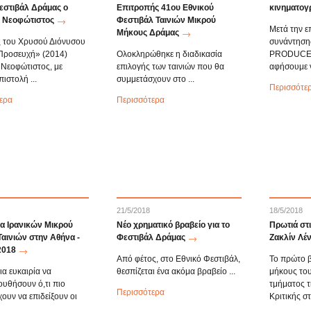
εστιβάλ Δράμας ο
Επιτροπής 41ου Εθνικού
κινηματογ
 Νεοφώτιστος
Φεστιβάλ Ταινιών Μικρού
Μετά την ε
Μήκους Δράμας
ς του Χρυσού Διόνυσου
συνάντησ
«Προσευχή» (2014)
Ολοκληρώθηκε η διαδικασία
PRODUCERS
Νεοφώτιστος, με
επιλογής των ταινιών που θα
αφήσουμε ν
πιστολή ...
συμμετάσχουν στο ...
Περισσότε
ερα
Περισσότερα
21/5/2018
18/5/2018
α Ιρανικών Μικρού
Νέο χρηματικό βραβείο για το
Πρωτιά στι
αινιών στην Αθήνα -
Φεστιβάλ Δράμας
Ζακλίν Λέ
2018
Aπό φέτος, στο Εθνικό Φεστιβάλ,
Το πρώτο β
ια ευκαιρία να
θεσπίζεται ένα ακόμα βραβείο ...
μήκους του
υθήσουν ό,τι πιο
τμήματος 
Περισσότερα
ουν να επιδείξουν οι
Κριτικής σ
...