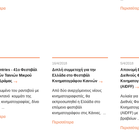
ερα
Περισσότε
16/4/2018
5/4/2018
entries - 41o Φεστιβάλ
Διπλή συμμετοχή για την
Απονομή Β
ν Ταινιών Μικρού
Ελλάδα στο Φεστιβάλ
Διεθνούς 
Δράμας
Κινηματογράφου Καννών
Κινηματογ
(AIDFF)
ρωμένο του ραντεβού με
Από δύο ανερχόμενους νέους
ωντανό κομμάτι της
κινηματογραφιστές, θα
Αυλαία για
 κινηματογραφίας, δίνει
εκπροσωπηθεί η Ελλάδα στο
Διεθνές Φε
...
επόμενο φεστιβάλ
Κινηματογ
κινηματογράφου στις Κάννες. ...
(AIDFF) με
ερα
βραβείων ..
Περισσότερα
Περισσότε