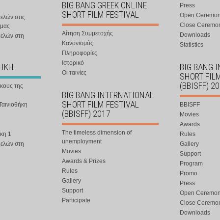
BIG BANG GREEK ONLINE
Press
SHORT FILM FESTIVAL
Open Ceremo
ελών στις
Close Ceremo
 μας
Αίτηση Συμμετοχής
Downloads
μελών στη
Κανονισμός
Statistics
Πληροφορίες
Ιστορικό
ΘΗΚΗ
BIG BANG 
Οι ταινίες
SHORT FIL
(BBISFF) 2
ήκους της
BIG BANG INTERNATIONAL
SHORT FILM FESTIVAL
Ταινιοθήκη
BBISFF
(BBISFF) 2017
Movies
Awards
The timeless dimension of
κη 1
Rules
unemployment
μελών στη
Gallery
Movies
Support
Awards & Prizes
Program
Rules
Promo
Gallery
Press
Support
Open Ceremo
Participate
Close Ceremo
Downloads