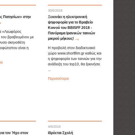
30/6/2018
ς Πατησίων» στην
Ξεκινάει η ηλεκτρονική
ψηφοφορία για το Βραβείο
Κοινού του BBISFF 2018 -
ία «Λεωφόρος
Πανόραμα Ιρανικών ταινιών
 του βραβευμένου με
μικρού μήκους!
νυσο σκηνοθέτη
φώτιστου είναι η
Η προβολή στον διαδικτυακό
χώρο www.shortfilm.gr καθώς και
η ψηφοφορία των ταινιών για την
ρα
ανάδειξη του top10, θα ξεκινήσει
...
Περισσότερα
4/6/2018
για τον Ήχο στον
Ιδρύεται Σχολή