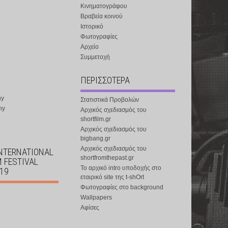
Κινηματογράφου
Βραβεία κοινού
Ιστορικό
Φωτογραφίες
Αρχείο
Συμμετοχή
ΠΕΡΙΣΣΟΤΕΡΑ
ny
Στατιστικά Προβολών
ny
Αρχικός σχεδιασμός του
shortfilm.gr
Αρχικός σχεδιασμός του
bigbang.gr
Αρχικός σχεδιασμός του
INTERNATIONAL
shortfromthepast.gr
M FESTIVAL
Το αρχικό intro υποδοχής στο
019
εταιρικό site της t-shOrt
Φωτογραφίες στο background
Wallpapers
Αφίσες