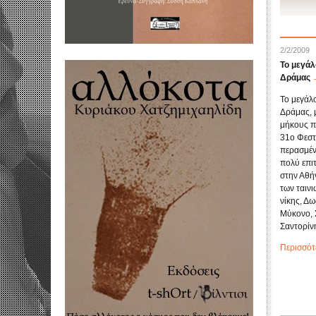
2/2/2009
Το μεγάλ
Δράμας
Το μεγάλο
Δράμας, μ
μήκους π
31ο Φεστ
περασμέν
πολύ επι
στην Αθή
των ταινι
νίκης, Δ
Μύκονο, 
Σαντορίνη,
Περισσότ