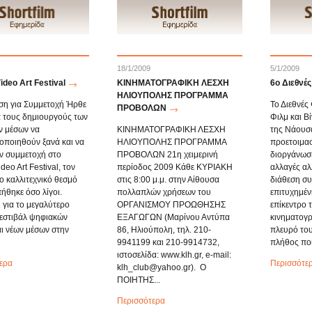
18/1/2009
5/1/2009
ideo Art Festival
ΚΙΝΗΜΑΤΟΓΡΑΦΙΚΗ ΛΕΣΧΗ
6ο Διεθνέ
ΗΛΙΟΥΠΟΛΗΣ ΠΡΟΓΡΑΜΜΑ
η για Συμμετοχή Ήρθε
Το Διεθνές
ΠΡΟΒΟΛΩΝ
α τους δημιουργούς των
Φιλμ και Β
 μέσων να
ΚΙΝΗΜΑΤΟΓΡΑΦΙΚΗ ΛΕΣΧΗ
της Νάουσα
οποιηθούν ξανά και να
ΗΛΙΟΥΠΟΛΗΣ ΠΡΟΓΡΑΜΜΑ
προετοιμασ
 συμμετοχή στο
ΠΡΟΒΟΛΩΝ 21η χειμερινή
διοργάνωση
deo Art Festival, τον
περίοδος 2009 Κάθε ΚΥΡΙΑΚΗ
αλλαγές αλ
ο καλλιτεχνικό θεσμό
στις 8:00 μ.μ. στην Αίθουσα
διάθεση συν
ήθηκε όσο λίγοι.
πολλαπλών χρήσεων του
επιτυχημέν
 για το μεγαλύτερο
ΟΡΓΑΝΙΣΜΟΥ ΠΡΟΩΘΗΣΗΣ
επίκεντρο 
φεστιβάλ ψηφιακών
ΕΞΑΓΩΓΩΝ (Μαρίνου Αντύπα
κινηματογρ
αι νέων μέσων στην
86, Ηλιούπολη, τηλ. 210-
πλευρό του
9941199 και 210-9914732,
πλήθος ποι.
ιστοσελίδα: www.klh.gr, e-mail:
ερα
Περισσότε
klh_club@yahoo.gr). O
ΠΟΙΗΤΗΣ...
Περισσότερα