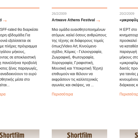
26/2/2009
20/2/2009
d
Artwave Athens Festival
«μικροφίλ
SFF-rated θα διαρκέσει
Μια ομάδα ευαισθητοποιημένων
Η ΕΡΤ στο 
ληρη εβδομάδα.Για
ατόμων, καλεί όσους ανθρώπους
κινηματογρ
νιά εξελίσσεται σε
της τέχνης σε διάφορους τομείς
προσκαλεί 
 με πλήρες πρόγραμμα
όπως(Video Art, Κινούμενο
να καταθέσ
μεγάλου μήκους,
σχέδιο, Κόμικς - Γελοιογραφία,
παραγωγή τ
ντας σε αποκλειστική
Ζωγραφική, Φωτογραφία,
μήκους στ
η πανελλήνια προβολή
Χορογραφία, Γραφιστική,
«μικροφίλμ
ατες ξένες παραγωγές,
Μουσική και Υποκριτική Τέχνη)
δεκτές προ
 αναδεικνύουν το ευρύ
επιθυμούν και θέλουν να
για ταινίες
σθητικής μέσα στο
εκφράσουν τις καλλιτεχνικές
κινουμένου
ίται...
αγωνίες και σκέψεις, να ...
διάρκειας κ
ερα
Περισσότερα
Περισσότε