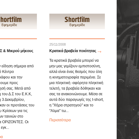
25/11/2008
 & Μικρού μήκους
Κρατικά βραβεία ποιότητας
Τα κρατικά βραβεία μπορεί να
 είδηση σήμερα από
μην μας γεμίζουν εμπιστοσύνη,
ό Κέντρο
αλλά είναι ένας θεσμός που όλη
άφου και την
η κινηματογραφία περιμένει. Σε
δουμε προς
μια πληκτική -αφόρητα πληκτική
σή σας. Μετά από
τελετή, τα βραβεία δόθηκαν και
 του Δ.Σ του Ε.Κ.Κ,
σας τα ανακοινώνουμε. Μέσα σε
η 3 Δεκεμβρίου,
αυτά δύο παραγωγές της t-short,
αν οι προτάσεις του
η "Χήρα στρατηγού" και το
 Κρίσεων για τις
"Αλμα" τω...
ων ταινιών στο
Περισσότερα
 ΟΡΙΖΟΝΤΕΣ. Οι
εγκ...
ρα