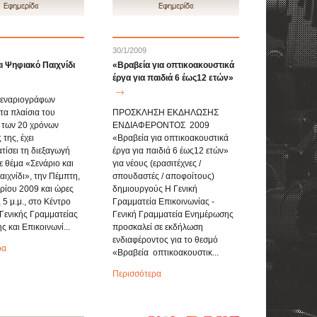
30/1/2009
ι Ψηφιακό Παιχνίδι
«Βραβεία για οπτικοακουστικά
έργα για παιδιά 6 έως12 ετών»
εναριογράφων
τα πλαίσια του
ΠΡΟΣΚΛΗΣΗ ΕΚΔΗΛΩΣΗΣ
 των 20 χρόνων
ΕΝΔΙΑΦΕΡΟΝΤΟΣ 2009
 της, έχει
«Βραβεία για οπτικοακουστικά
ίσει τη διεξαγωγή
έργα για παιδιά 6 έως12 ετών»
ε θέμα «Σενάριο και
για νέους (ερασιτέχνες /
ιχνίδι», την Πέμπτη,
σπουδαστές / αποφοίτους)
ρίου 2009 και ώρες
δημιουργούς Η Γενική
 5 μ.μ., στο Κέντρο
Γραμματεία Επικοινωνίας -
Γενικής Γραμματείας
Γενική Γραμματεία Ενημέρωσης
 και Επικοινωνί...
προσκαλεί σε εκδήλωση
ενδιαφέροντος για το θεσμό
ρα
«Βραβεία οπτικοακουστικ...
Περισσότερα