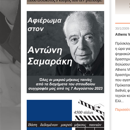
30/1/2009
Athens V
Πρόσκλησ
η ώρα γι
ψηφιακών
δραστηρι
δηλώσουν
Athens Vi
δραστήρι
που αγαπ
Πρόκειται
διεθνές 
τεχνών κ
Ελλ...
Περισσότ