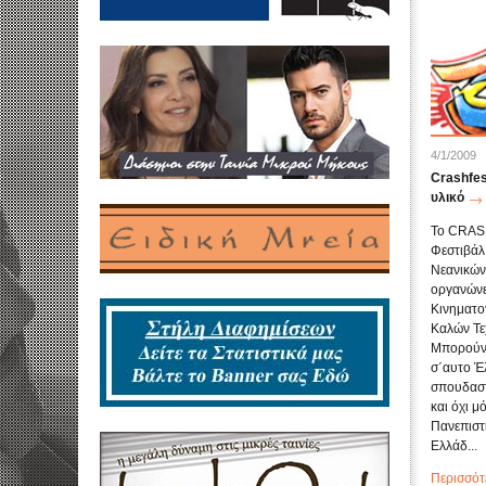
4/1/2009
Crashfe
υλικό
Το CRASH
Φεστιβάλ
Νεανικών
οργανώνε
Κινηματο
Καλών Τε
Μπορούν
σ΄αυτο Έ
σπουδαστ
και όχι μ
Πανεπιστ
Ελλάδ...
Περισσότ