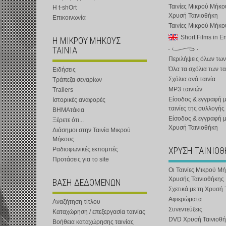
Ταινίες Μικρού Μήκο
Η t-shOrt
Χρυσή Ταινιοθήκη
Επικοινωνία
Ταινίες Μικρού Μήκ
Short Films in E
Η ΜΙΚΡΟΥ ΜΗΚΟΥΣ
ΤΑΙΝΙΑ
Περιλήψεις όλων των
Όλα τα σχόλια των τα
Ειδήσεις
Σχόλια ανά ταινία
Τράπεζα σεναρίων
MP3 ταινιών
Trailers
Είσοδος & εγγραφή μ
Ιστορικές αναφορές
ταινίες της συλλογής
ΒΗΜΑτάκια
Είσοδος & εγγραφή 
Ξέρετε ότι...
Χρυσή Ταινιοθήκη
Διάσημοι στην Ταινία Μικρού
Μήκους
ΧΡΥΣΗ ΤΑΙΝΙΟ
Ραδιοφωνικές εκπομπές
Προτάσεις για το site
Οι Ταινίες Μικρού Μ
Χρυσής Ταινιοθήκης
ΒΑΣΗ ΔΕΔΟΜΕΝΩΝ
Σχετικά με τη Χρυσή 
Αφιερώματα
Αναζήτηση τίτλου
Συνεντεύξεις
Καταχώρηση / επεξεργασία ταινίας
DVD Χρυσή Ταινιοθή
Βοήθεια καταχώρησης ταινίας