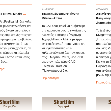
27/2/2009
27/2/2009
t Festival Μηδέν
Έκθεση Σύγχρονης Τέχνης
Διεθνές Φ
Milano - Athina
Κινηματογ
Art Festival Μηδέν καλεί
,Ιπποκράτ
ς βιντεοκαλλιτέχνες και
Το CAID σας καλεί να τιμήσετε με
ούς βίντεο να στείλουν
την παρουσία σας τα εγκαίνια της
Το Διεθνές
τις συμμετοχές τους για
Διεθνούς Έκθεσης Σύγχρονης
Κινηματογ
ό πρόγραμμα προβολών,
Τέχνης Milano - Athina με έργα
,Ιπποκράτη
 θα φιλοξενηθεί, όπως
ψηφιακής αναζήτησης, video art
αποτελεί μ
ροηγούμενες χρονιές, σε
και εγκαταστάσεις νέων
Λουκίας Ρι
ς χώρους και πλατείες
καλλιτεχνών από όλο τον κόσμο,
συνεργατών
ρικό Κέντρο Καλαμάτας
στις 5 Μαρτίου 2009, ώρα 7:00
υιοθέτησε 
δεκ...
μμ. στον πολυχώρο CAID
Κω για τη 
Ελληνικού Κόσμου
Παγκόσμιο
ερα
(Πολυκράτους) 6 σ...
στη γενέτε
μελών της ι
Περισσότερα
Περισσότε