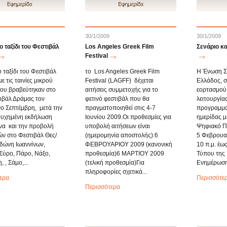
30/1/2009
30/1/2009
ο ταξίδι του Φεστιβάλ
Los Angeles Greek Film
Σενάριο κα
Festival
 ταξίδι του Φεστιβάλ
το Los Angeles Greek Film
Η Ένωση Σ
ε τις ταινίες μικρού
Festival (LAGFF) δέχεται
Ελλάδος, σ
ου βραβεύτηκαν στο
αιτήσεις συμμετοχής για το
εορτασμού
ιβάλ Δράμας τον
φετινό φεστιβάλ που θα
λειτουργίας
ο Σεπτέμβρη, μετά την
πραγματοποιηθεί στις 4-7
προγραμματ
τυχημένη εκδήλωση
Ιουνίου 2009.Οι προθεσμίες για
ημερίδας μ
να και την προβολή
υποβολή αιτήσεων είναι
Ψηφιακό Πα
ών στο Φεστιβάλ Θες/
(ημερομηνία αποστολής):6
5 Φεβρουα
ωδώνη Ιωαννίνων,
ΦΕΒΡΟΥΑΡΙΟΥ 2009 (κανονική
10 π.μ. έως
Σύρο, Πάρο, Νάξο,
προθεσμία)6 ΜΑΡΤΙΟΥ 2009
Τύπου της 
 , Σάμο,...
(τελική προθεσμία)Για
Ενημέρωσης
πληροφορίες σχετικά...
ερα
Περισσότε
Περισσότερα