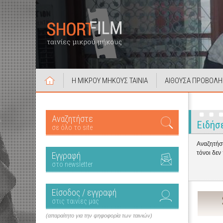
Η ΜΙΚΡΟΥ ΜΗΚΟΥΣ ΤΑΙΝΙΑ
ΑΙΘΟΥΣΑ ΠΡΟΒΟΛΗ
Αναζητήστε
Ειδήσ
σε όλο το site
Αναζητήστ
τόνοι δεν
Εγγραφή
στο newsletter
Είσοδος / εγγραφή
στις ταινίες μας
(απαραίτητο για την ψηφοφορία των ταινιών)