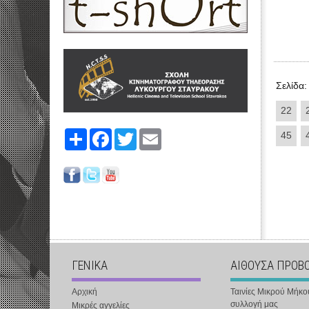
Σελίδα:
22
Share
Facebook
Twitter
Email
45
ΓΕΝΙΚΑ
ΑΙΘΟΥΣΑ ΠΡΟΒ
Αρχική
Ταινίες Μικρού Μήκο
συλλογή μας
Μικρές αγγελίες