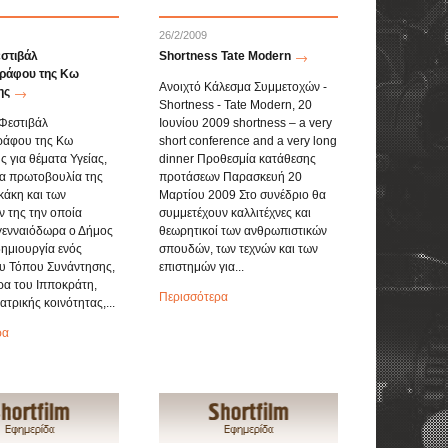
26/2/2009
εστιβάλ
Shortness Tate Modern
ράφου της Κω
Ανοιχτό Κάλεσμα Συμμετοχών -
ης
Shortness - Tate Modern, 20
 Φεστιβάλ
Ιουνίου 2009 shortness – a very
ράφου της Κω
short conference and a very long
ς για θέματα Υγείας,
dinner Προθεσμία κατάθεσης
ια πρωτοβουλία της
προτάσεων Παρασκευή 20
κάκη και των
Μαρτίου 2009 Στο συνέδριο θα
 της την οποία
συμμετέχουν καλλιτέχνες και
γενναιόδωρα ο Δήμος
θεωρητικοί των ανθρωπιστικών
δημιουργία ενός
σπουδών, των τεχνών και των
υ Τόπου Συνάντησης,
επιστημών για...
ιρα του Ιπποκράτη,
Περισσότερα
ατρικής κοινότητας,...
ρα