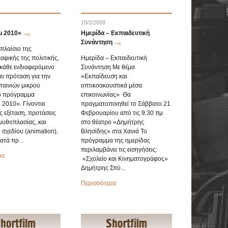
15/2/2009
μ 2010»
Ημερίδα – Εκπαιδευτική
Συνάντηση
πλαίσιο της
αφικής της πολιτικής,
Ημερίδα – Εκπαιδευτική
κάθε ενδιαφερόμενο
Συνάντηση Με θέμα
ει πρόταση για την
«Εκπαίδευση και
αινιών μικρού
οπτικοακουστικά μέσα
ο πρόγραμμα
επικοινωνίας» Θα
 2010». Γίνονται
πραγματοποιηθεί το Σάββατο 21
ς εξέταση, προτάσεις
Φεβρουαρίου από τις 9.30 πμ
 μυθοπλασίας, και
στο θέατρο «Δημήτρης
 σχεδίου (animation),
Βλησίδης» στα Χανιά Το
ατά πρ...
πρόγραμμα της ημερίδας
περιλαμβάνει τις εισηγήσεις:
ρα
«Σχολείο και Κινηματογράφος»
Δημήτρης Σπύ...
Περισσότερα