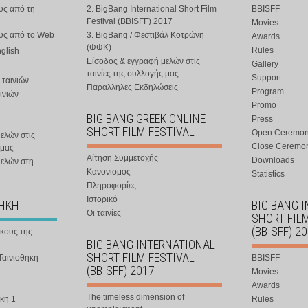
υς από τη
2. BigBang International Short Film
BBISFF
Festival (BBISFF) 2017
Movies
ους από το Web
3. BigBang / Φεστιβάλ Κοτρώνη
Awards
(ΦΦΚ)
Rules
nglish
Είσοδος & εγγραφή μελών στις
Gallery
ταινίες της συλλογής μας
Support
 ταινιών
Παραλληλες Εκδηλώσεις
Program
ινιών
Promo
BIG BANG GREEK ONLINE
Press
SHORT FILM FESTIVAL
Open Ceremo
ελών στις
Close Ceremo
 μας
Αίτηση Συμμετοχής
Downloads
μελών στη
Κανονισμός
Statistics
Πληροφορίες
Ιστορικό
ΘΗΚΗ
BIG BANG 
Οι ταινίες
SHORT FIL
(BBISFF) 2
ήκους της
BIG BANG INTERNATIONAL
SHORT FILM FESTIVAL
Ταινιοθήκη
BBISFF
(BBISFF) 2017
Movies
Awards
The timeless dimension of
κη 1
Rules