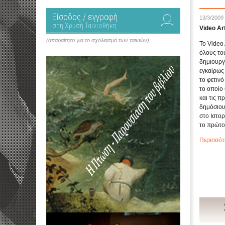
Είσοδος / εγγραφή
13/3/2009
στη Χρυσή Ταινιοθήκη
Video Ar
(απαραίτητο για το σχολιασμό των ταινιών)
Το Video 
όλους του
δημιουργ
εγκαίρως 
το φετιν
το οποίο
και τις π
δημόσιου
στο Ιστο
το πρώτο 
Περισσότ