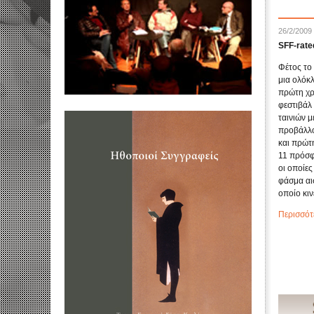
26/2/2009
SFF-rate
Φέτος το 
μια ολόκ
πρώτη χρο
φεστιβάλ
ταινιών 
προβάλλο
και πρώτ
11 πρόσφ
οι οποίες
φάσμα αι
οποίο κινε
Περισσότ