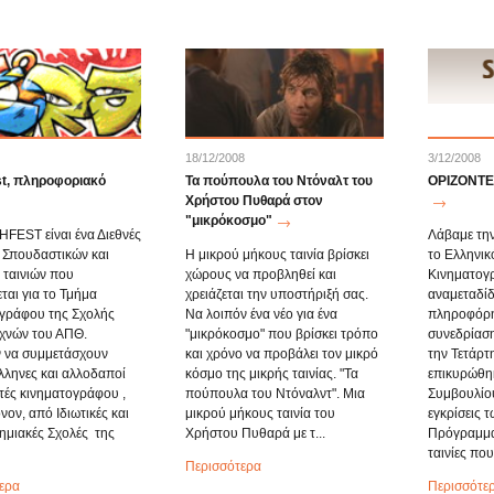
18/12/2008
3/12/2008
st, πληροφοριακό
Τα πούπουλα του Ντόναλτ του
ΟΡΙΖΟΝΤΕΣ
Χρήστου Πυθαρά στον
"μικρόκοσμο"
FEST είναι ένα Διεθνές
Λάβαμε την
 Σπουδαστικών και
Η μικρού μήκους ταινία βρίσκει
το Ελληνικ
 ταινιών που
χώρους να προβληθεί και
Κινηματογρ
ται για το Τμήμα
χρειάζεται την υποστήριξή σας.
αναμεταδί
γράφου της Σχολής
Να λοιπόν ένα νέο για ένα
πληροφόρη
χνών του ΑΠΘ.
"μικρόκοσμο" που βρίσκει τρόπο
συνεδρίαση
 να συμμετάσχουν
και χρόνο να προβάλει τον μικρό
την Τετάρτ
λληνες και αλλοδαποί
κόσμο της μικρής ταινίας. "Τα
επικυρώθηκ
ές κινηματογράφου ,
πούπουλα του Ντόναλντ". Μια
Συμβουλίου
όνον, από Ιδιωτικές και
μικρού μήκους ταινία του
εγκρίσεις τ
ημιακές Σχολές της
Χρήστου Πυθαρά με τ...
Πρόγραμμα
ταινίες που 
Περισσότερα
ερα
Περισσότε