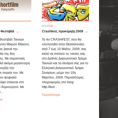
4/1/2009
ς Φεστιβάλ
Crashfest, προκύρηξη 2009
 Φεστιβάλ Ταινιών
Το 4o CRASHFEST, που θα
ίντεο Μικρού Μήκους
υλοποιηθεί στην Θεσσαλονίκη
ς ξεκινά την
από 7 έως 10 Μαΐου, 2009, σας
ία της 6ης
καλεί να στείλετε τις ταινίες σας
ς. Με σημαντικές
στο Διεθνές Διαγωνιστικό Τμήμα
λά ακόμα μεγαλύτερη
Ταινιών και τα σενάρια σας για το
εχίζει την
Ελληνικό Διαγωνιστικό Τμήμα
η πορεία του. Με
Σεναρίων, μέχρι την 10η
τον ψηφιακό
Μαρτίου, 2009. Περισσότερες
άφο στέκεται στο
πληροφορίες στο blog:
 δημιουργού. Με
http://text...
..
Περισσότερα
ρα