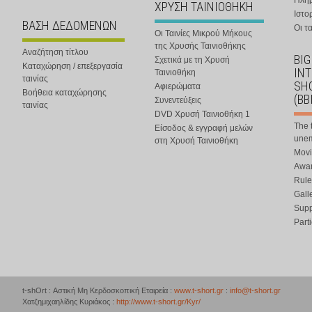
Πλη
ΧΡΥΣΗ ΤΑΙΝΙΟΘΗΚΗ
Ιστο
ΒΑΣΗ ΔΕΔΟΜΕΝΩΝ
Οι τα
Οι Ταινίες Μικρού Μήκους
της Χρυσής Ταινιοθήκης
Αναζήτηση τίτλου
BIG
Σχετικά με τη Χρυσή
Καταχώρηση / επεξεργασία
IN
Ταινιοθήκη
ταινίας
SHO
Αφιερώματα
Βοήθεια καταχώρησης
(BB
Συνεντεύξεις
ταινίας
DVD Χρυσή Ταινιοθήκη 1
The 
Είσοδος & εγγραφή μελών
une
στη Χρυσή Ταινιοθήκη
Movi
Awar
Rule
Gall
Supp
Part
t-shOrt : Αστική Μη Κερδοσκοπική Εταιρεία :
www.t-short.gr
:
info@t-short.gr
Χατζημιχαηλίδης Κυριάκος :
http://www.t-short.gr/Kyr/