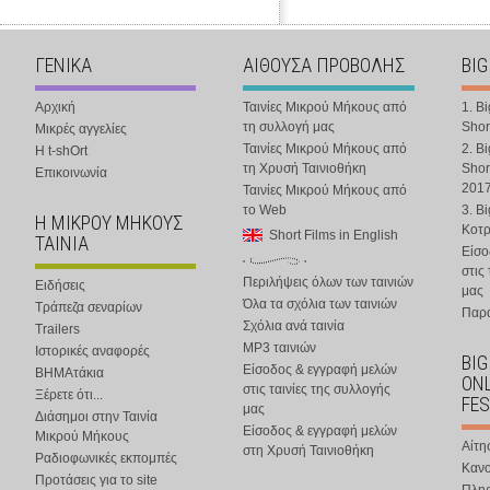
ΓΕΝΙΚΑ
ΑΙΘΟΥΣΑ ΠΡΟΒΟΛΗΣ
BIG
Αρχική
Ταινίες Μικρού Μήκους από
1. B
τη συλλογή μας
Shor
Μικρές αγγελίες
Ταινίες Μικρού Μήκους από
2. B
Η t-shOrt
τη Χρυσή Ταινιοθήκη
Shor
Επικοινωνία
201
Ταινίες Μικρού Μήκους από
το Web
3. B
Η ΜΙΚΡΟΥ ΜΗΚΟΥΣ
Κοτ
Short Films in English
ΤΑΙΝΙΑ
Είσο
στις
Περιλήψεις όλων των ταινιών
Ειδήσεις
μας
Όλα τα σχόλια των ταινιών
Τράπεζα σεναρίων
Παρα
Σχόλια ανά ταινία
Trailers
MP3 ταινιών
Ιστορικές αναφορές
BIG
Είσοδος & εγγραφή μελών
ΒΗΜΑτάκια
ONL
στις ταινίες της συλλογής
Ξέρετε ότι...
FES
μας
Διάσημοι στην Ταινία
Είσοδος & εγγραφή μελών
Μικρού Μήκους
Αίτη
στη Χρυσή Ταινιοθήκη
Ραδιοφωνικές εκπομπές
Κανο
Προτάσεις για το site