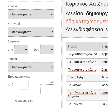
Κυριάκος Χατζημι
Χρώμα
Αν είσαι δημιουργ
ήδη καταχωρημένη
Κατηγορία
Αν ενδιαφέρεσαι 
Διάρκεια
Τίτλος
Σκη
από
έως
Τα γενέθλια της Λουσίλ
Αρβα
Format
Τα μυστικά της πόλης
Δημη
Τα μυστικά της πόλης
Δημη
Έτος παραγωγής
Τελετή λήξης
Φωτί
Έως
Από
Το κασκόλ
Ιορδ
Το κτήνος με τα πέντε
Λελο
δάχτυλα
Φωτογραφίες
Το μπαλόνι
Σαββ