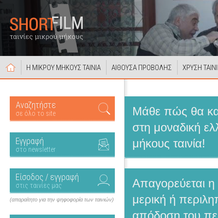
Η ΜΙΚΡΟΥ ΜΗΚΟΥΣ ΤΑΙΝΙΑ
ΑΙΘΟΥΣΑ ΠΡΟΒΟΛΗΣ
ΧΡΥΣΗ ΤΑΙΝ
Αναζητήστε
Μάθε πώς θα κατ
σε όλο το site
στη μοναδική ελ
Εγγραφή
μήκους ταινία!
στο newsletter
Είσοδος / εγγραφή
Απαγορεύεται η
στις ταινίες μας
μερική ή περιλη
(απαραίτητο για την ψηφοφορία των ταινιών)
απόδοση του πε