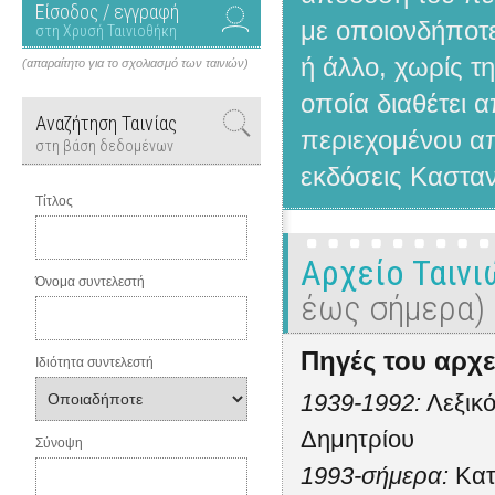
Είσοδος / εγγραφή
με οποιονδήποτε
στη Χρυσή Ταινιοθήκη
ή άλλο, χωρίς τ
(απαραίτητο για το σχολιασμό των ταινιών)
οποία διαθέτει 
Αναζήτηση Ταινίας
περιεχομένου απ
στη βάση δεδομένων
εκδόσεις Κασταν
Τίτλος
Αρχείο Ταιν
Όνομα συντελεστή
έως σήμερα)
Πηγές του αρχε
Ιδιότητα συντελεστή
1939-1992:
Λεξικό
Δημητρίου
Σύνοψη
1993-σήμερα:
Κατ