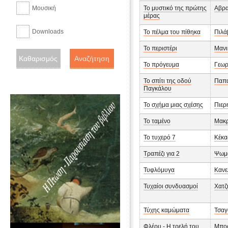
Μουσική
Το μυστικό της πρώτης
Αβρα
μέρας
Downloads
Το πέλμα του πίθηκα
Πιλά
Το περιστέρι
Μανι
Το πρόγευμα
Γεωρ
Το σπίτι της οδού
Παπα
Παγκάλου
Το σχήμα μιας σχέσης
Πιερ
Το ταμένο
Μακ
Το τυχερό 7
Κέκα
Τραπέζι για 2
Ψωμ
Τυφλόμυγα
Κανε
Τυχαίοι συνδυασμοί
Χατζ
Τύχης καμώματα
Τσαγ
Φλέρυ - Η τρελή του
Μποσ