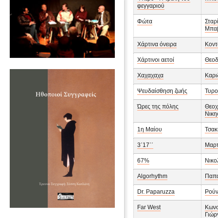
φεγγαριού
Φώτα
Σταρ
Μπαβ
Χάρτινα όνειρα
Κοντ
Χάρτινοι αετοί
Θεοδ
Χαχαχαχα
Καρι
Ψευδαίσθηση ζωής
Τυρο
Ώρες της πόλης
Θεοχ
Νικη
1η Μαίου
Τσακ
3΄17΄΄
Μαρτ
67%
Νικο
Algorhythm
Παπα
Dr. Paparuzza
Ρούν
Far West
Κωνσ
Γιώρ