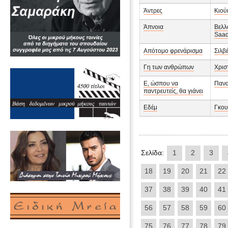
Άντρες
Κιού
Άπνοια
Βελλ
Saad
Απότομο φρενάρισμα
Σιλβ
Γη των ανθρώπων
Χρισ
Ε, ώσπου να
Πανα
παντρευτείς, θα γιάνει
Εδέμ
Γκου
Σελίδα:
1
2
3
18
19
20
21
22
37
38
39
40
41
56
57
58
59
60
75
76
77
78
79