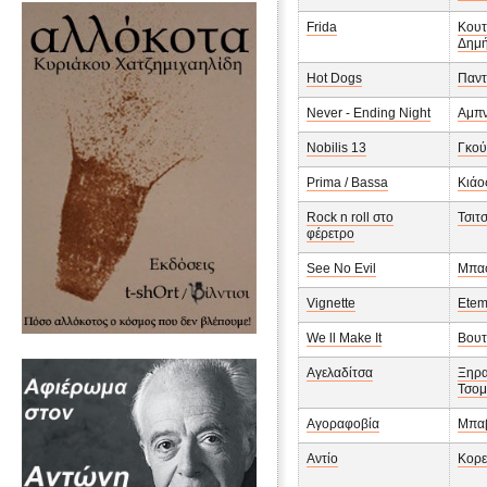
Frida
Κουτ
Δημή
Hot Dogs
Παντ
Never - Ending Night
Αμπν
Nobilis 13
Γκού
Prima / Bassa
Κιάο
Rock n roll στο
Τσιτ
φέρετρο
See No Evil
Μπα
Vignette
Etem
We ll Make It
Βουτ
Αγελαδίτσα
Ξηρα
Τσομ
Αγοραφοβία
Μπαβ
Αντίο
Κορε