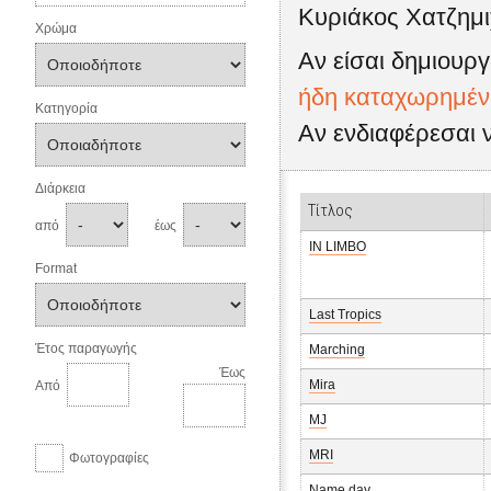
Κυριάκος Χατζημι
Χρώμα
Αν είσαι δημιουργ
ήδη καταχωρημένη
Κατηγορία
Αν ενδιαφέρεσαι 
Διάρκεια
Τίτλος
από
έως
IN LIMBO
Format
Last Tropics
Έτος παραγωγής
Marching
Έως
Mira
Από
MJ
MRI
Φωτογραφίες
Name day