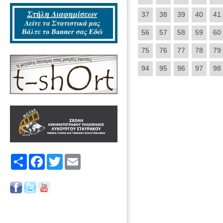
37
38
39
40
41
56
57
58
59
60
75
76
77
78
79
94
95
96
97
98
Share
Facebook
Twitter
Email