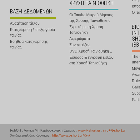
Πλη
ΧΡΥΣΗ ΤΑΙΝΙΟΘΗΚΗ
Ιστο
ΒΑΣΗ ΔΕΔΟΜΕΝΩΝ
Οι τα
Οι Ταινίες Μικρού Μήκους
της Χρυσής Ταινιοθήκης
Αναζήτηση τίτλου
BIG
Σχετικά με τη Χρυσή
Καταχώρηση / επεξεργασία
IN
Ταινιοθήκη
ταινίας
SHO
Αφιερώματα
Βοήθεια καταχώρησης
(BB
Συνεντεύξεις
ταινίας
DVD Χρυσή Ταινιοθήκη 1
The 
Είσοδος & εγγραφή μελών
une
στη Χρυσή Ταινιοθήκη
Movi
Awar
Rule
Gall
Supp
Part
t-shOrt : Αστική Μη Κερδοσκοπική Εταιρεία :
www.t-short.gr
:
info@t-short.gr
Χατζημιχαηλίδης Κυριάκος :
http://www.t-short.gr/Kyr/