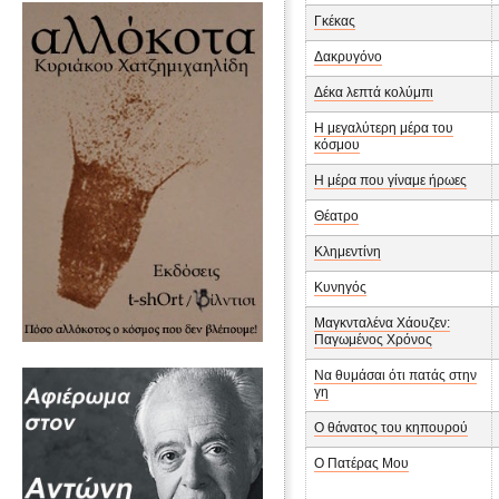
Γκέκας
Δακρυγόνο
Δέκα λεπτά κολύμπι
Η μεγαλύτερη μέρα του
κόσμου
Η μέρα που γίναμε ήρωες
Θέατρο
Κλημεντίνη
Κυνηγός
Μαγκνταλένα Χάουζεν:
Παγωμένος Χρόνος
Να θυμάσαι ότι πατάς στην
γη
Ο θάνατος του κηπουρού
Ο Πατέρας Μου