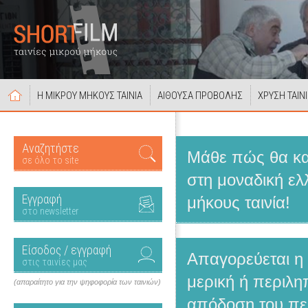
Η ΜΙΚΡΟΥ ΜΗΚΟΥΣ ΤΑΙΝΙΑ
ΑΙΘΟΥΣΑ ΠΡΟΒΟΛΗΣ
ΧΡΥΣΗ ΤΑΙΝ
Αναζητήστε
Μάθε πώς θα κατ
σε όλο το site
στη μοναδική ελ
Εγγραφή
μήκους ταινία!
στο newsletter
Είσοδος / εγγραφή
Απαγορεύεται η
στις ταινίες μας
μερική ή περιλη
(απαραίτητο για την ψηφοφορία των ταινιών)
απόδοση του πε