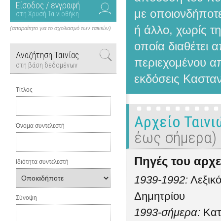
Είσοδος / εγγραφή
με οποιονδήποτε
στη Χρυσή Ταινιοθήκη
ή άλλο, χωρίς τ
(απαραίτητο για το σχολιασμό των ταινιών)
οποία διαθέτει 
Αναζήτηση Ταινίας
περιεχομένου απ
στη βάση δεδομένων
εκδόσεις Κασταν
Τίτλος
Αρχείο Ταιν
Όνομα συντελεστή
έως σήμερα)
Πηγές του αρχε
Ιδιότητα συντελεστή
1939-1992:
Λεξικό
Δημητρίου
Σύνοψη
1993-σήμερα:
Κατ