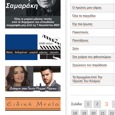
Ο πρώτος μου γάμος
Όλα τα παιχνίδια
Όχι πια έρωτες
Πακιστανός
Παντάξενος
Σπίτι
Στα χνάρια του φθινοπώρου
Στρώνουν τον παράδεισο
Τα Κρυμμένα Από Την
Ίδρυση Του Κόσμου
3
Σελίδα:
1
2
18
19
20
21
22