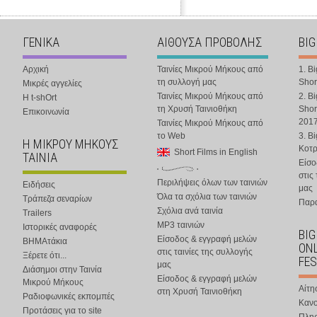
ΓΕΝΙΚΑ
ΑΙΘΟΥΣΑ ΠΡΟΒΟΛΗΣ
BIG
Αρχική
Ταινίες Μικρού Μήκους από
1. B
τη συλλογή μας
Shor
Μικρές αγγελίες
Ταινίες Μικρού Μήκους από
2. B
Η t-shOrt
τη Χρυσή Ταινιοθήκη
Shor
Επικοινωνία
201
Ταινίες Μικρού Μήκους από
το Web
3. B
Η ΜΙΚΡΟΥ ΜΗΚΟΥΣ
Κοτ
Short Films in English
ΤΑΙΝΙΑ
Είσο
στις
Περιλήψεις όλων των ταινιών
Ειδήσεις
μας
Όλα τα σχόλια των ταινιών
Τράπεζα σεναρίων
Παρα
Σχόλια ανά ταινία
Trailers
MP3 ταινιών
Ιστορικές αναφορές
BIG
Είσοδος & εγγραφή μελών
ΒΗΜΑτάκια
ONL
στις ταινίες της συλλογής
Ξέρετε ότι...
FES
μας
Διάσημοι στην Ταινία
Είσοδος & εγγραφή μελών
Μικρού Μήκους
Αίτη
στη Χρυσή Ταινιοθήκη
Ραδιοφωνικές εκπομπές
Κανο
Προτάσεις για το site