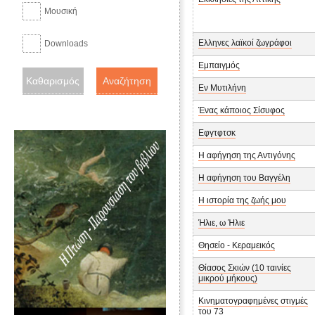
Μουσική
Ελληνες λαϊκοί ζωγράφοι
Downloads
Εμπαιγμός
Εν Μυτιλήνη
Ένας κάποιος Σίσυφος
Εφγτφτσκ
Η αφήγηση της Αντιγόνης
Η αφήγηση του Βαγγέλη
Η ιστορία της ζωής μου
Ήλιε, ω Ήλιε
Θησείο - Κεραμεικός
Θίασος Σκιών (10 ταινίες
μικρού μήκους)
Κινηματογραφημένες στιγμές
του 73