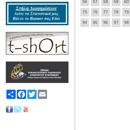
56
57
58
59
60
75
76
77
78
79
94
95
96
97
98
Share
Facebook
Twitter
Email