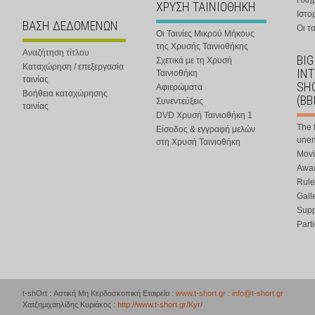
Πλη
ΧΡΥΣΗ ΤΑΙΝΙΟΘΗΚΗ
Ιστο
ΒΑΣΗ ΔΕΔΟΜΕΝΩΝ
Οι τα
Οι Ταινίες Μικρού Μήκους
της Χρυσής Ταινιοθήκης
Αναζήτηση τίτλου
BIG
Σχετικά με τη Χρυσή
Καταχώρηση / επεξεργασία
IN
Ταινιοθήκη
ταινίας
SHO
Αφιερώματα
Βοήθεια καταχώρησης
(BB
Συνεντεύξεις
ταινίας
DVD Χρυσή Ταινιοθήκη 1
The 
Είσοδος & εγγραφή μελών
une
στη Χρυσή Ταινιοθήκη
Movi
Awar
Rule
Gall
Supp
Part
t-shOrt : Αστική Μη Κερδοσκοπική Εταιρεία :
www.t-short.gr
:
info@t-short.gr
Χατζημιχαηλίδης Κυριάκος :
http://www.t-short.gr/Kyr/