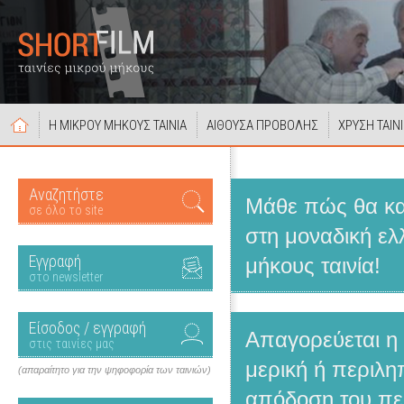
Η ΜΙΚΡΟΥ ΜΗΚΟΥΣ ΤΑΙΝΙΑ
ΑΙΘΟΥΣΑ ΠΡΟΒΟΛΗΣ
ΧΡΥΣΗ ΤΑΙΝ
Αναζητήστε
Μάθε πώς θα κατ
σε όλο το site
στη μοναδική ελ
Εγγραφή
μήκους ταινία!
στο newsletter
Είσοδος / εγγραφή
Απαγορεύεται η
στις ταινίες μας
μερική ή περιλη
(απαραίτητο για την ψηφοφορία των ταινιών)
απόδοση του πε