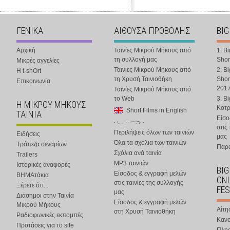
ΓΕΝΙΚΑ
ΑΙΘΟΥΣΑ ΠΡΟΒΟΛΗΣ
BIG
Αρχική
Ταινίες Μικρού Μήκους από
1. B
τη συλλογή μας
Shor
Μικρές αγγελίες
Ταινίες Μικρού Μήκους από
2. B
Η t-shOrt
τη Χρυσή Ταινιοθήκη
Shor
Επικοινωνία
201
Ταινίες Μικρού Μήκους από
το Web
3. B
Η ΜΙΚΡΟΥ ΜΗΚΟΥΣ
Κοτ
Short Films in English
ΤΑΙΝΙΑ
Είσο
στις
Περιλήψεις όλων των ταινιών
Ειδήσεις
μας
Όλα τα σχόλια των ταινιών
Τράπεζα σεναρίων
Παρα
Σχόλια ανά ταινία
Trailers
MP3 ταινιών
Ιστορικές αναφορές
BIG
Είσοδος & εγγραφή μελών
ΒΗΜΑτάκια
ONL
στις ταινίες της συλλογής
Ξέρετε ότι...
FES
μας
Διάσημοι στην Ταινία
Είσοδος & εγγραφή μελών
Μικρού Μήκους
Αίτη
στη Χρυσή Ταινιοθήκη
Ραδιοφωνικές εκπομπές
Κανο
Προτάσεις για το site