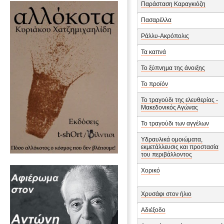
Παράσταση Καραγκιόζη
Πασαρέλλα
Ράλλυ-Ακρόπολις
Τα καπνά
Το ξύπνημα της άνοιξης
Το προϊόν
Το τραγούδι της ελευθερίας -
Μακεδονικός Αγώνας
Το τραγούδι των αγγέλων
Υδραυλικά ομοιώματα,
εκμετάλλευσις και προστασία
του περιβάλλοντος
Χορικό
Χρυσάφι στον ήλιο
Αδιέξοδο