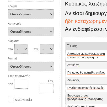
Κυριάκος Χατζημι
Χρώμα
Αν είσαι δημιουργ
ήδη καταχωρημένη
Κατηγορία
Αν ενδιαφέρεσαι 
Διάρκεια
Τίτλος
από
έως
Απόπειρα για κοινωνιολογική
έρευνα στη σημερινή Ελ
Format
Αττική γη
Για ποιον θα ανατείλει ο ήλιος
Έτος παραγωγής
Διόνυσος
Έως
Από
Εγχείρηση ανοιχτής καρδιάς
Εισαγωγή στους
ηλεκτρονικούς υπολογιστές
Φωτογραφίες
Εκκλησίες της Αττικής