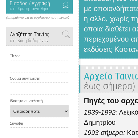
Είσοδος / εγγραφή
με οποιονδήποτε
στη Χρυσή Ταινιοθήκη
ή άλλο, χωρίς τ
(απαραίτητο για το σχολιασμό των ταινιών)
οποία διαθέτει 
Αναζήτηση Ταινίας
περιεχομένου απ
στη βάση δεδομένων
εκδόσεις Κασταν
Τίτλος
Αρχείο Ταιν
Όνομα συντελεστή
έως σήμερα)
Πηγές του αρχε
Ιδιότητα συντελεστή
1939-1992:
Λεξικό
Δημητρίου
Σύνοψη
1993-σήμερα:
Κατ