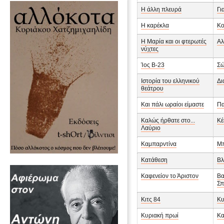
Η άλλη πλευρά
Γι
Η καρέκλα
Κο
Η Μαρία και οι φτερωτές
Αλ
νύχτες
Ίος Β-23
Σώ
Ιστορία του ελληνικού
Δι
θεάτρου
Και πάλι ωραίοι είμαστε
Πα
Καλώς ήρθατε στο...
Κέ
Λαύριο
Καμπαρντίνα
Μπ
Κατάθεση
Βλ
Καφενείον το Άριστον
Βα
Σπ
Κιτς 84
Κυ
Κυριακή πρωί
Κα