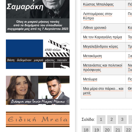
Κώστας Μπαλάφας
Πά
Λεπτομέρειες στην
Πα
Κύπρο
Λίθινο χρονικό
Κο
Με τον Καραγιάλη πρίμα
Τα
Μεγαλεξάνδρου κόρες
Τρ
Μετακόμιση
Ξα
Μετανάστες και πολιτικοί
Νι
πρόσφυγες
Ξυ
Μετέωρα
Πο
Μια μέρα στο πάρκο... και
Θη
μετά;
Σελίδα:
1
2
3
18
19
20
21
22