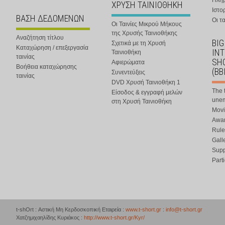
Πλη
ΧΡΥΣΗ ΤΑΙΝΙΟΘΗΚΗ
Ιστο
ΒΑΣΗ ΔΕΔΟΜΕΝΩΝ
Οι τα
Οι Ταινίες Μικρού Μήκους
της Χρυσής Ταινιοθήκης
Αναζήτηση τίτλου
BIG
Σχετικά με τη Χρυσή
Καταχώρηση / επεξεργασία
IN
Ταινιοθήκη
ταινίας
SHO
Αφιερώματα
Βοήθεια καταχώρησης
(BB
Συνεντεύξεις
ταινίας
DVD Χρυσή Ταινιοθήκη 1
The 
Είσοδος & εγγραφή μελών
une
στη Χρυσή Ταινιοθήκη
Movi
Awar
Rule
Gall
Supp
Part
t-shOrt : Αστική Μη Κερδοσκοπική Εταιρεία :
www.t-short.gr
:
info@t-short.gr
Χατζημιχαηλίδης Κυριάκος :
http://www.t-short.gr/Kyr/