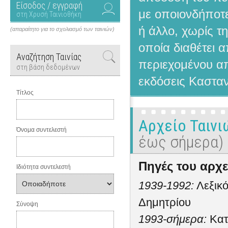
Είσοδος / εγγραφή
με οποιονδήποτε
στη Χρυσή Ταινιοθήκη
ή άλλο, χωρίς τ
(απαραίτητο για το σχολιασμό των ταινιών)
οποία διαθέτει 
Αναζήτηση Ταινίας
περιεχομένου απ
στη βάση δεδομένων
εκδόσεις Κασταν
Τίτλος
Αρχείο Ταιν
Όνομα συντελεστή
έως σήμερα)
Πηγές του αρχε
Ιδιότητα συντελεστή
1939-1992:
Λεξικό
Δημητρίου
Σύνοψη
1993-σήμερα:
Κατ