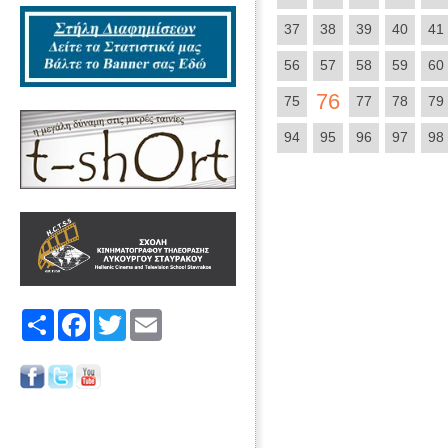
37
38
39
40
41
56
57
58
59
60
76
75
77
78
79
94
95
96
97
98
Share
Facebook
Twitter
Email