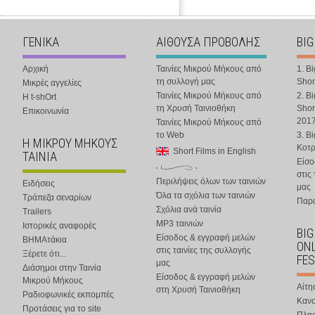
ΓΕΝΙΚΑ
ΑΙΘΟΥΣΑ ΠΡΟΒΟΛΗΣ
BIG
Αρχική
Ταινίες Μικρού Μήκους από
1. B
τη συλλογή μας
Shor
Μικρές αγγελίες
Ταινίες Μικρού Μήκους από
2. B
Η t-shOrt
τη Χρυσή Ταινιοθήκη
Shor
Επικοινωνία
201
Ταινίες Μικρού Μήκους από
το Web
3. B
Η ΜΙΚΡΟΥ ΜΗΚΟΥΣ
Κοτ
Short Films in English
ΤΑΙΝΙΑ
Είσο
στις
Περιλήψεις όλων των ταινιών
Ειδήσεις
μας
Όλα τα σχόλια των ταινιών
Τράπεζα σεναρίων
Παρα
Σχόλια ανά ταινία
Trailers
MP3 ταινιών
Ιστορικές αναφορές
BIG
Είσοδος & εγγραφή μελών
ΒΗΜΑτάκια
ONL
στις ταινίες της συλλογής
Ξέρετε ότι...
FES
μας
Διάσημοι στην Ταινία
Είσοδος & εγγραφή μελών
Μικρού Μήκους
Αίτη
στη Χρυσή Ταινιοθήκη
Ραδιοφωνικές εκπομπές
Κανο
Προτάσεις για το site