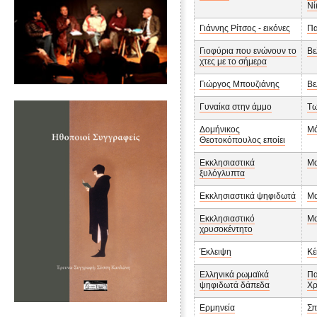
Νί
Γιάννης Ρίτσος - εικόνες
Πα
Γιοφύρια που ενώνουν το
Βε
χτες με το σήμερα
Γιώργος Μπουζιάνης
Βε
Γυναίκα στην άμμο
Τω
Δομήνικος
Μά
Θεοτοκόπουλος εποίει
Εκκλησιαστικά
Μα
ξυλόγλυπτα
Εκκλησιαστικά ψηφιδωτά
Μα
Εκκλησιαστικό
Μα
χρυσοκέντητο
Έκλειψη
Κέ
Ελληνικά ρωμαϊκά
Πα
ψηφιδωτά δάπεδα
Χρ
Ερμηνεία
Σπ