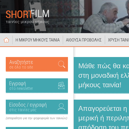
Η ΜΙΚΡΟΥ ΜΗΚΟΥΣ ΤΑΙΝΙΑ
ΑΙΘΟΥΣΑ ΠΡΟΒΟΛΗΣ
ΧΡΥΣΗ ΤΑΙΝ
Αναζητήστε
Μάθε πώς θα κατ
σε όλο το site
στη μοναδική ελ
Εγγραφή
μήκους ταινία!
στο newsletter
Είσοδος / εγγραφή
Απαγορεύεται η
στις ταινίες μας
μερική ή περιλη
(απαραίτητο για την ψηφοφορία των ταινιών)
απόδοση του πε