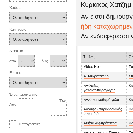
Κυριάκος Χατζημι
Χρώμα
Αν είσαι δημιουργ
ήδη καταχωρημένη
Κατηγορία
Αν ενδιαφέρεσαι 
Διάρκεια
Τίτλος
Σ
από
έως
Video Noir
Γα
Format
Α΄ Νεκροταφείο
Στ
Αγελάδες
Κά
γαλακτοπαραγωγής
Έτος παραγωγής
Αγνό και καθαρό γάλα
Κά
Έως
Από
Άγραφα (παραδοσιακός
Βα
οικισμός)
Αθήνα ζαφειρόπετρα
Κο
Φωτογραφίες
Αιγαίο: από τον Όμηρο
Σμ