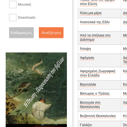
στον Ελύτη
Μουσική
Άλλη μια μέρα
Δη
Downloads
Ανατολικά της Εδέν
Δα
Από τα σπήλαια στο
Μά
Διάστημα
Άποψη
Μπ
Αφήγηση
Δη
Τά
Αφηρημένη Ζωγραφική
Κα
στην Ελλάδα
Βερνταλάκ
Κο
Βίκτωρας ο Τζιάλας
Μω
Βιοτεχνία στη
Χα
Θεσσαλονίκη
Βυζαντινή Θεσσαλονίκη
Κτ
Γαλάζιο
Στ