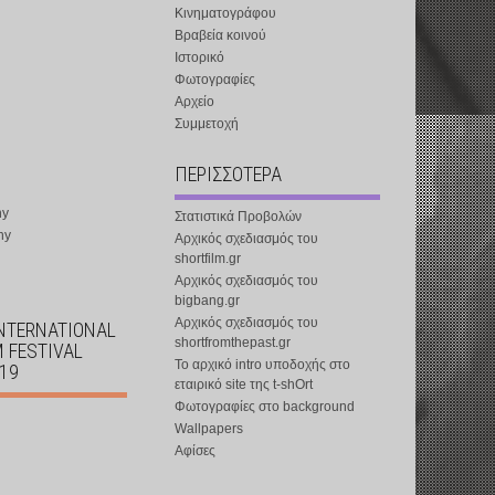
Κινηματογράφου
Βραβεία κοινού
Ιστορικό
Φωτογραφίες
Αρχείο
Συμμετοχή
ΠΕΡΙΣΣΟΤΕΡΑ
ny
Στατιστικά Προβολών
ny
Αρχικός σχεδιασμός του
shortfilm.gr
Αρχικός σχεδιασμός του
bigbang.gr
Αρχικός σχεδιασμός του
INTERNATIONAL
shortfromthepast.gr
M FESTIVAL
Το αρχικό intro υποδοχής στο
019
εταιρικό site της t-shOrt
Φωτογραφίες στο background
Wallpapers
Αφίσες