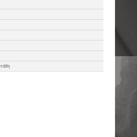
στάθη