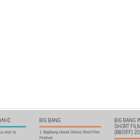
ΟΛΗΣ
BIG BANG
BIG BANG 
SHORT FIL
(BBISFF) 2
υς από τη
1. BigBang Greek Online Short Film
Festival