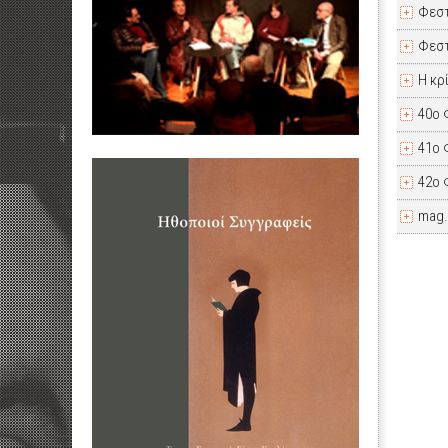
Φεστ
Φεστ
Η κρ
40ο 
41ο 
42ο 
mag.