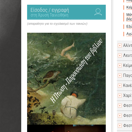
Κεί
Κεί
Είσοδος / εγγραφή
στη Χρυσή Ταινιοθήκη
Μάν
βάρ
(απαραίτητο για το σχολιασμό των ταινιών)
Εξώ
Αχ
Αλίν
Λευτ
Κείμ
Παγο
Κανέ
Χαρί
Φεστ
Φεστ
Φεστ