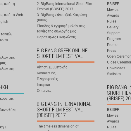
υς από τη
2. BigBang International Short Film
BBISFF
Festival (BBISFF) 2017
Movies
ους από το Web
3. BigBang / Φεστιβάλ Κοτρώνη
Awards
(ΦΦΚ)
Rules
nglish
Είσοδος & εγγραφή μελών στις
Gallery
ταινίες της συλλογής μας
Support
 ταινιών
Παραλληλες Εκδηλώσεις
Program
ινιών
Promo
BIG BANG GREEK ONLINE
Press
SHORT FILM FESTIVAL
Open Ceremo
ελών στις
Close Ceremo
 μας
Αίτηση Συμμετοχής
Downloads
μελών στη
Κανονισμός
Statistics
Πληροφορίες
Ιστορικό
ΘΗΚΗ
BIG BANG 
Οι ταινίες
SHORT FIL
(BBISFF) 2
ήκους της
BIG BANG INTERNATIONAL
SHORT FILM FESTIVAL
Ταινιοθήκη
BBISFF
(BBISFF) 2017
Movies
Awards
The timeless dimension of
κη 1
Rules