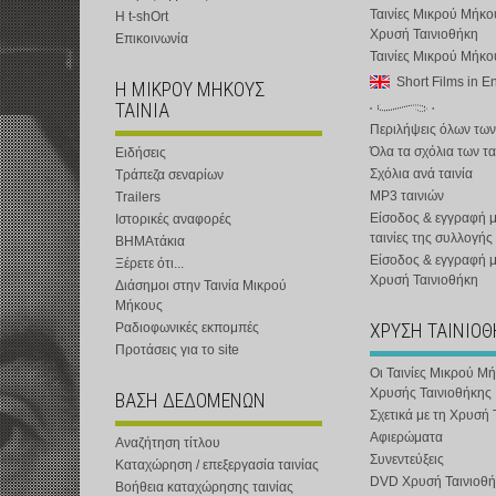
Ταινίες Μικρού Μήκο
Η t-shOrt
Χρυσή Ταινιοθήκη
Επικοινωνία
Ταινίες Μικρού Μήκ
Short Films in E
Η ΜΙΚΡΟΥ ΜΗΚΟΥΣ
ΤΑΙΝΙΑ
Περιλήψεις όλων των
Όλα τα σχόλια των τα
Ειδήσεις
Σχόλια ανά ταινία
Τράπεζα σεναρίων
MP3 ταινιών
Trailers
Είσοδος & εγγραφή μ
Ιστορικές αναφορές
ταινίες της συλλογής
ΒΗΜΑτάκια
Είσοδος & εγγραφή 
Ξέρετε ότι...
Χρυσή Ταινιοθήκη
Διάσημοι στην Ταινία Μικρού
Μήκους
ΧΡΥΣΗ ΤΑΙΝΙΟ
Ραδιοφωνικές εκπομπές
Προτάσεις για το site
Οι Ταινίες Μικρού Μ
Χρυσής Ταινιοθήκης
ΒΑΣΗ ΔΕΔΟΜΕΝΩΝ
Σχετικά με τη Χρυσή 
Αφιερώματα
Αναζήτηση τίτλου
Συνεντεύξεις
Καταχώρηση / επεξεργασία ταινίας
DVD Χρυσή Ταινιοθή
Βοήθεια καταχώρησης ταινίας