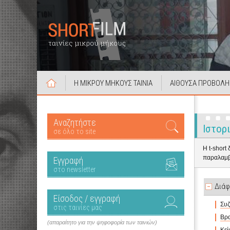
Η ΜΙΚΡΟΥ ΜΗΚΟΥΣ ΤΑΙΝΙΑ
ΑΙΘΟΥΣΑ ΠΡΟΒΟΛΗ
Αναζητήστε
Ιστορ
σε όλο το site
Η t-short
παραλαμβ
Εγγραφή
στο newsletter
Διάφ
Είσοδος / εγγραφή
Συζ
στις ταινίες μας
Βρα
(απαραίτητο για την ψηφοφορία των ταινιών)